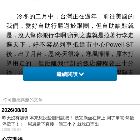
冷冬的二月中，台灣正在過年，前往美國的
我們，愛好自助行勝過於跟團，但自助缺點就
是，沒人幫你搬行李啊!所到之處就是拉著行李走
遍天下，好不容易列車抵達市中心Powell ST
後，出了月台，恩!冬天很冷，寒風慄慄，原本打
算用走的，但距離我們訂的飯店腳程要三十分
鐘，加上已經餓到不行，我們預定的車還得隔天
繼續閱讀
才能取車，於是決定開啟人生第一次Uber。畢竟
舊金山是Uber大本營，叫車很方便，在台灣早就
你可能感興趣的文章
預設好可能會使用，下載APP也綁好信用卡，畢
竟Uber是不付現金的，叫車時顯示車種、駕駛和
2026/08/06
昨天沒有加班 本來想說些個日誌吧！ 洗完澡坐在床上 開了筆電 然後
車資後，可以再決定要不要搭乘，相對來說方便
停電了！！ 崽崽當下直接一個三小？ 就脫口而出
也安全，在台灣沒有過的經驗，就在Uber發源地
2026-08-06
舊金山從市區搭回飯店。首搭還搭到了共乘車，
心安理得