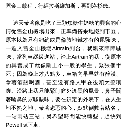
舊金山啟程，行經拉斯維加斯，再到洛杉磯。
這天帶著像是吃了三顆焦糖牛奶糖的興奮的心
情從舊金山機場出來，正準備搭乘地鐵到市區，
原本以為只有紐約或是倫敦地鐵才有的尿騷味，
一進入舊金山機場Airtrain列台，就飄來陣陣騷
味，當列車緩緩進站，踏上Airtrain的我，從原本
的興奮成了就像剛上小一般的學生，緊張個半
死；因為晚上才八點多，車箱內早早就有醉漢、
拿著酒瓶喝酒，甚至還有路人甲在後頭大聲嚷
嚷。沿路上我只能緊盯窗外漆黑的風景，鼻子聞
著嗆鼻的尿騷酸味，要在鎮定的外表下，在人生
地不熟之地，帶著忐忑的心，默默倒數著站名，
一站兩站三站，就希望時間能快轉些，趕快到
Powell st下車。