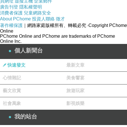
買網址
虛擬主機
企業郵件
廣告刊登
還看了部電影，用手機逛完了所有舊金山碼頭附
隱私權聲明
消費者保護
兒童網路安全
近的美食，終於六點半天亮了，旅行永遠不會賴
About PChome
投資人聯絡
徵才
床的Q先生，十分鐘能立刻出門，跟在台灣推拖
著作權保護
｜網路家庭版權所有、轉載必究
‧Copyright PChome
Online
拉、換衣服、東摸西摸整裡都要三十分鐘以上，
PChome Online and PChome are trademarks of PChome
真的是差很大。
Online Inc.
個人新聞台
快速發文
最新文章
舊金山星期日清晨六點，沒車的Lombard
心情雜記
美食饗宴
Street，路大大的，只有早起的遛狗人士和推著
藝文欣賞
旅遊玩家
娃娃車運動的爸爸們，當初我們選擇入住
Lombard Street這條路上飯店的考量，除了離碼
社會萬象
影視娛樂
頭進之外，也離我們租車的地方走路就可以到，
我的站台
加上很多景點都在附近，所以選擇這條街上三顆
星還能免費停車的Lombard inn入住。說起來住