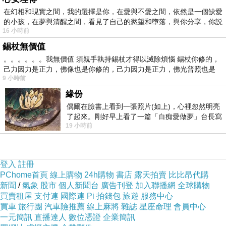
車上至少有三種國籍的人，夾雜著不同語言的車
在幻相和現實之間，我的選擇是你，在愛與不愛之間，依然是一個缺愛
的小孩，在夢與清醒之間，看見了自己的慾望和墮落，與你分享，你説
內，緊張的心情也夾雜著初訪美國的興奮，很快
16 小時前
的十分鐘的車程，四塊美金抵達我們下榻的
錫杖無價值
Lombard Inn。
。。。。。。我無價值 須親手執持錫杖才得以滅除煩惱 錫杖你修的，
己力因力是正力，佛像也是你修的，己力因力是正力，佛光普照也是
9 小時前
不知道是不是時差的關係，還是我在飛機上
緣份
睡太多，抵達飯店後，明明長途飛行已經很累，
偶爾在臉書上看到一張照片(如上)，心裡忽然明亮
了起來。剛好早上看了一篇「白痴愛做夢」台長寫
晚上還沒進食，方圓三公里內更沒有小七超市這
19 小時前
的貼文，在回顧年輕時瘋狂愛上
種地方，正想著晚餐只好省了吧!回頭一看，我家
那隻"Q先生"竟然已躺平進入夢鄉，看看時間這
也才晚上十點多耶!我正覺得誇張時，再看看手
登入
註冊
PChome首頁
線上購物
24h購物
書店
露天拍賣
比比昂代購
機，大半夜的舊金山，台灣也才下午一點多，難
新聞
/
氣象
股市
個人新聞台
廣告刊登
加入聯播網
全球購物
怪我睡不著，想當午覺睡，翻了整晚、起床坐在
買賣租屋
支付連
國際連
Pi 拍錢包
旅遊
服務中心
買車
旅行團
汽車險推薦
線上麻將
雜誌
星座命理
會員中心
窗前發呆看夜景，就是睡不著，心想打算天一亮
一元簡訊
直播達人
數位憑證
企業簡訊
就要出門，就這樣熬到早上五點半，雙眼未闔，