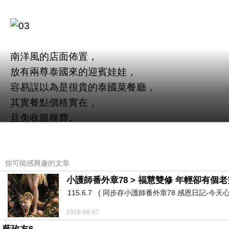
南洋風的店面佈置，
放有兩尊泰國來的迎賓娃娃，
容易誤以為是很貴的泰國菜餐廳，
其實餐點價格實在，
且免收服務費。
你可能感興趣的文章
精緻溫馨的泰式小館，
小護師番外章78 > 福慧雙修 年輕卻有個老靈
115.6.7 ( 同步存小護師番外章78 感恩日記-今天
環境舒適乾淨，
牆上壁畫、藤編燈罩，
2026-08-07
還有錫鍋餐具，皆為泰國帶來，