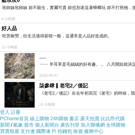
藍玫友6
觸目所及盡是滿滿的泰國元素。
玫師妹玫師妹 妳不殺生，實屬可貴 妳也別老逗著蟑螂玩 妳不打死牠，抓弄
9 小時前
好人品
吃苦耐勞，但生活過得卻很一般，這通常是人品好造成的。
兩個樓層的用餐空間，
12 小時前
人多建議事先訂位，
….
二樓備有15人大桌，
⋯⋯ 羊耳草是毛絨絨的好有趣。 。 八月開始就決
獨立包廂能容納30位，
2026-08-07
公司聚餐尾牙春酒可包場，
柒參肆▎老宅2／後記
也有提供年菜組合。
《老宅2／後記》在去年初寫完《老宅》的時候，
19 小時前
登入
註冊
PChome首頁
線上購物
24h購物
書店
露天拍賣
比比昂代購
泰國皇宮、佛像、泰皇，
新聞
/
氣象
股市
個人新聞台
廣告刊登
加入聯播網
全球購物
買賣租屋
支付連
國際連
Pi 拍錢包
旅遊
服務中心
如果沒機會出國到泰國旅遊，