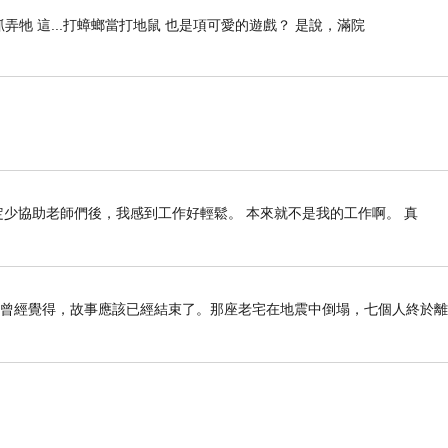
牠 這...打蟑螂當打地鼠 也是項可愛的遊戲？ 是說，滿院
定少協助老師們後，我感到工作好輕鬆。 本來就不是我的工作啊。 真
我曾經覺得，故事應該已經結束了。那座老宅在地震中倒塌，七個人終於