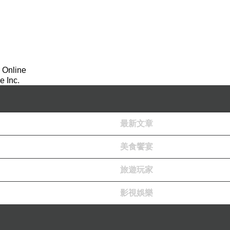
 Online
 Inc.
最新文章
美食饗宴
旅遊玩家
影視娛樂