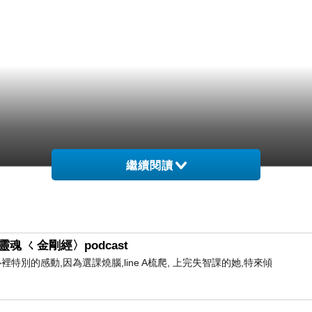
繼續閱讀
魂 ㄑ金剛經〉podcast
心裡特別的感動,因為選課燒腦,line A梳爬, 上完失智課的她,特來傾