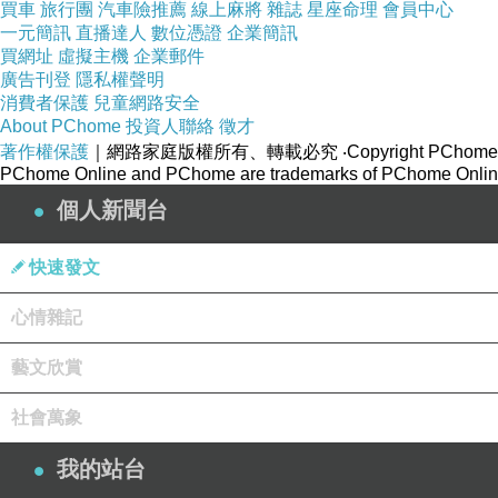
買車
旅行團
汽車險推薦
線上麻將
雜誌
星座命理
會員中心
就用照片感受泰國文化、
一元簡訊
直播達人
數位憑證
企業簡訊
買網址
虛擬主機
企業郵件
舌尖也來趟泰國美食之旅。
廣告刊登
隱私權聲明
消費者保護
兒童網路安全
About PChome
投資人聯絡
徵才
著作權保護
｜網路家庭版權所有、轉載必究
‧Copyright PChome
PChome Online and PChome are trademarks of PChome Online
老闆是緬甸華僑，
個人新聞台
出生於泰緬境內的孤軍後裔，
年輕時在曼谷工作，
快速發文
將正宗道地泰國料理帶來台灣，
心情雜記
還能吃到幾道私房雲南菜。
藝文欣賞
社會萬象
泰華泰式料理 菜單
我的站台
有熱炒、酥炸、炒飯、河粉、