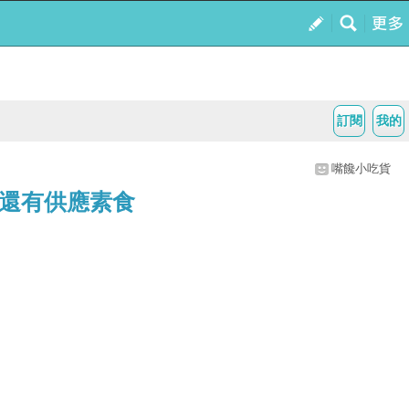
訂閱
我的
嘴饞小吃貨
還有供應素食