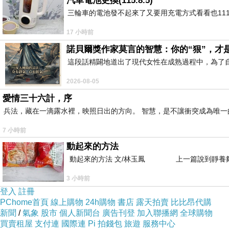
汽車電池更換(115.8.5)
三輪車的電池發不起來了又要用充電方式看看也11
17 小時前
諾貝爾獎作家莫言的智慧：你的“狠”，才
這段話精闢地道出了現代女性在成熟過程中，為了
2026-08-05
愛情三十六計，序
兵法，藏在一滴露水裡，映照日出的方向。 智慧，是不讓衝突成為唯一
7 小時前
動起來的方法
動起來的方法 文/林玉鳳 上一篇說到靜養夠
3 小時前
登入
註冊
PChome首頁
線上購物
24h購物
書店
露天拍賣
比比昂代購
新聞
/
氣象
股市
個人新聞台
廣告刊登
加入聯播網
全球購物
買賣租屋
支付連
國際連
Pi 拍錢包
旅遊
服務中心