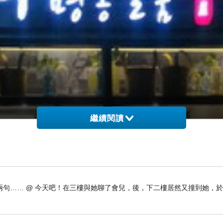
繼續閱讀
句…… @ 今天吧！在三樓與她聊了會兒，後，下二樓居然又撞到她，