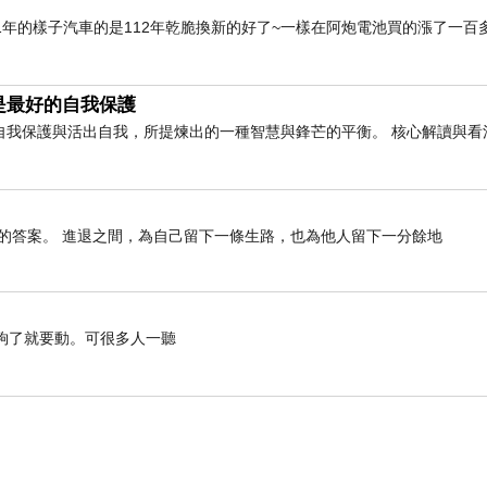
1年的樣子汽車的是112年乾脆換新的好了~一樣在阿炮電池買的漲了一百
是最好的自我保護
自我保護與活出自我，所提煉出的一種智慧與鋒芒的平衡。 核心解讀與看
的答案。 進退之間，為自己留下一條生路，也為他人留下一分餘地
了就要動。可很多人一聽