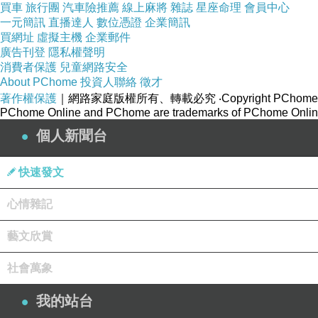
買車
旅行團
汽車險推薦
線上麻將
雜誌
星座命理
會員中心
一元簡訊
直播達人
數位憑證
企業簡訊
買網址
虛擬主機
企業郵件
廣告刊登
隱私權聲明
消費者保護
兒童網路安全
About PChome
投資人聯絡
徵才
著作權保護
｜網路家庭版權所有、轉載必究
‧Copyright PChome
PChome Online and PChome are trademarks of PChome Online
個人新聞台
快速發文
心情雜記
藝文欣賞
大概是從去年開始，福州突然流行起了韓國的雪冰，和挫冰不同，口感更
社會萬象
東二環泰禾廣場開幕不久，也有韓式雪冰的專賣店進駐，「明洞雪屋」雖
我的站台