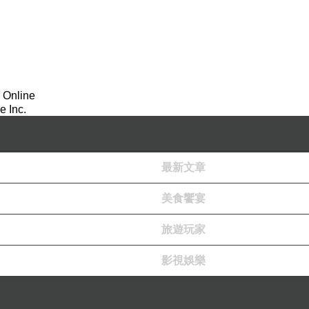
 Online
 Inc.
最新文章
美食饗宴
旅遊玩家
細紗、綿密，但與之前在廣西吃的「台式」綿綿冰似乎又有些不同。
影視娛樂
然位在不起眼的角落，卻經常客滿。