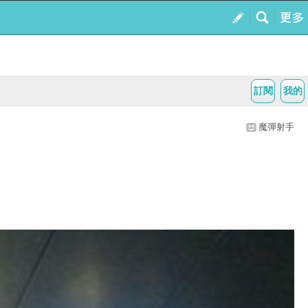
訂閱
我的
魔彈射手