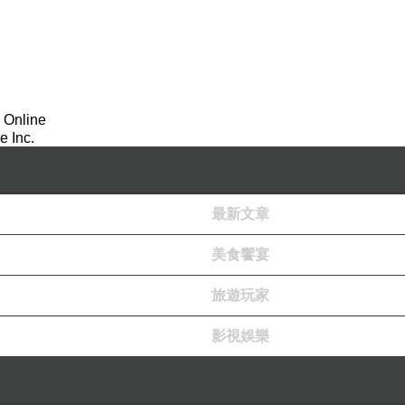
 Online
 Inc.
最新文章
美食饗宴
旅遊玩家
影視娛樂