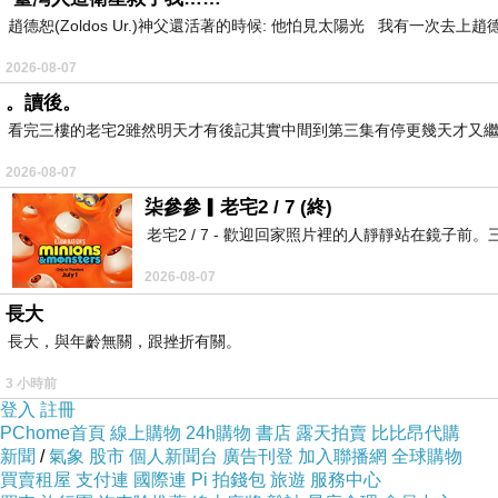
趙德恕(Zoldos Ur.)神父還活著的時候: 他怕見太陽光 我有一次去
2026-08-07
。讀後。
看完三樓的老宅2雖然明天才有後記其實中間到第三集有停更幾天才又繼
2026-08-07
柒參參▎老宅2 / 7 (終)
老宅2 / 7 - 歡迎回家照片裡的人靜靜站在鏡
2026-08-07
長大
長大，與年齡無關，跟挫折有關。
3 小時前
登入
註冊
PChome首頁
線上購物
24h購物
書店
露天拍賣
比比昂代購
新聞
/
氣象
股市
個人新聞台
廣告刊登
加入聯播網
全球購物
買賣租屋
支付連
國際連
Pi 拍錢包
旅遊
服務中心