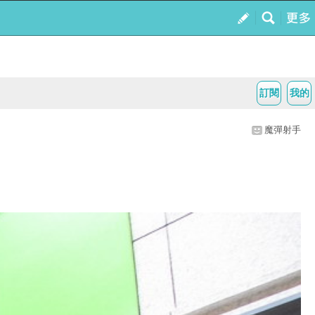
訂閱
我的
魔彈射手