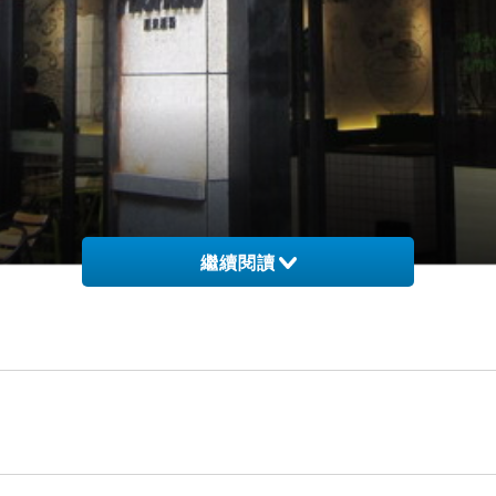
繼續閱讀
粉」的餐廳第一家開在金融街萬達廣場，泰禾的這家是第二間。