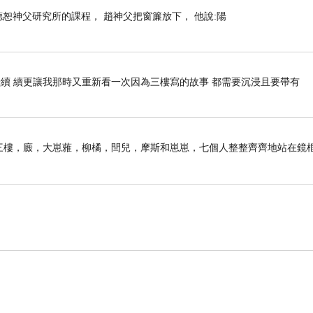
上趙德恕神父研究所的課程， 趙神父把窗簾放下， 他說:陽
續 續更讓我那時又重新看一次因為三樓寫的故事 都需要沉浸且要帶有
子前。三樓，廄，大崽蕥，柳橘，閆兒，摩斯和崽崽，七個人整整齊齊地站在鏡