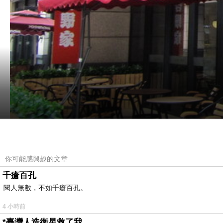
你可能感興趣的文章
千瘡百孔
閱人無數，不如千瘡百孔。
4 小時前
*臺灣人造衛星救了我……
福州市的東二環泰禾廣場有一家專賣越南食物的餐廳，這家名為「越來越