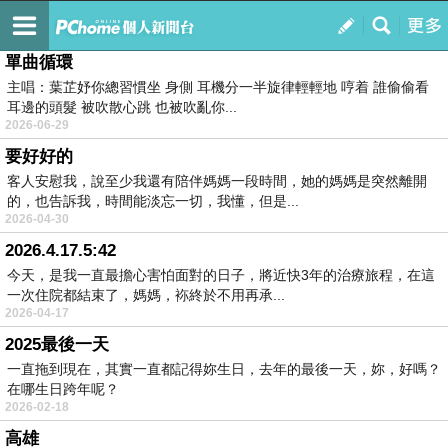
腳印
訂閱
我的
單曲循環
主唱：葉芷妤你總習慣坐 身側 耳機分一半旋律輕輕地 哼着 誰偷偷看
耳邊的頭髮 被吹散心跳 也被吹亂你...
2026-06-29
要好好的
客人安慰我，說至少我還有陪伴媽媽一段時間，她的媽媽是突然離開
的，也告訴我，時間能淡忘一切，我懂，但是...
2026-04-30
2026.4.17.5:42
今天，是我一直最擔心害怕面對的日子，將近快3年的治療旅程，在這
一次住院都結束了，媽媽，袮終於不用再承...
2026-04-17
2025最後一天
一直拖到現在，其實一直都記得妳生日，去年的最後一天，妳，好嗎？
在哪生日跨年呢？
2026-02-18
高雄