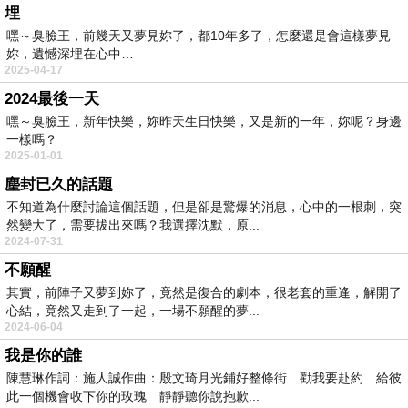
埋
嘿～臭臉王，前幾天又夢見妳了，都10年多了，怎麼還是會這樣夢見
妳，遺憾深埋在心中…
2025-04-17
2024最後一天
嘿～臭臉王，新年快樂，妳昨天生日快樂，又是新的一年，妳呢？身邊
一樣嗎？
2025-01-01
塵封已久的話題
不知道為什麼討論這個話題，但是卻是驚爆的消息，心中的一根刺，突
然變大了，需要拔出來嗎？我選擇沈默，原...
2024-07-31
不願醒
其實，前陣子又夢到妳了，竟然是復合的劇本，很老套的重逢，解開了
心結，竟然又走到了一起，一場不願醒的夢...
2024-06-04
我是你的誰
陳慧琳作詞：施人誠作曲：殷文琦月光鋪好整條街 勸我要赴約 給彼
此一個機會收下你的玫瑰 靜靜聽你說抱歉...