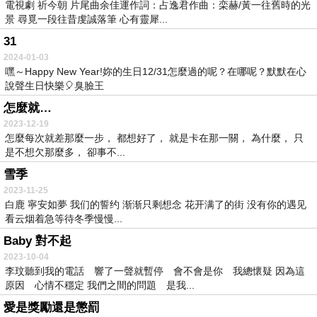
電視劇 祈今朝 片尾曲余佳運作詞：占逸君作曲：栾赫/黃一往舊時的光
景 尋覓一段往昔虔誠落筆 心有靈犀...
31
2024-01-03
嘿～Happy New Year!妳的生日12/31怎麼過的呢？在哪呢？默默在心
說聲生日快樂🎈臭臉王
怎麼就…
2023-12-19
怎麼每次就差那麼一步， 都想好了， 就是卡在那一關， 為什麼， 只
是不想欠那麼多， 卻事不...
雪季
2023-11-25
白鹿 寧安如夢 我们的誓约 渐渐只剩想念 花开满了的街 没有你的遇见
看云烟着急等待冬季慢慢...
Baby 對不起
2023-10-04
李玟聽到我的電話 響了一聲就暫停 會不會是你 我總懷疑 因為這
原因 心情不穩定 我們之間的問題 是我...
愛是獎勵還是懲罰