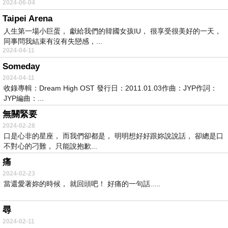
2024-06-04
Taipei Arena
人生第一場小巨蛋， 獻給我們的韓國女孩IU， 很享受很美好的一天，
同事問我結束有沒有失戀感，...
2024-04-11
Someday
2024-04-11
收錄專輯：Dream High OST 發行日：2011.01.03作曲：JYP作詞：
JYP編曲：...
無關緊要
2024-02-28
口是心非的星座， 而我們卻都是， 明明想好好跟妳說說話， 卻總是口
不對心的刁難， 只能說抱歉...
痛
2024-02-23
當還愛著妳的時候， 就回頭吧！ 好痛的一句話.....
尋
2024-02-11