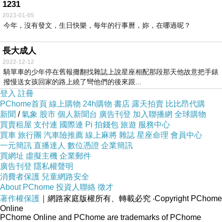
1231
2023-01-05
今年，沒有發文，生日快樂，每年的行事曆，妳，在哪過呢？
長大成人
2022-12-12
騎單車的少年停在舊報攤翻找雜誌上說星座相配那段那天他故意把手錶
撥慢送女孩回家的路上繞了彎他們的後來跟...
登入
註冊
PChome首頁
線上購物
24h購物
書店
露天拍賣
比比昂代購
新聞
/
氣象
股市
個人新聞台
廣告刊登
加入聯播網
全球購物
買賣租屋
支付連
國際連
Pi 拍錢包
旅遊
服務中心
買車
旅行團
汽車險推薦
線上麻將
雜誌
星座命理
會員中心
一元簡訊
直播達人
數位憑證
企業簡訊
買網址
虛擬主機
企業郵件
廣告刊登
隱私權聲明
消費者保護
兒童網路安全
About PChome
投資人聯絡
徵才
著作權保護
｜網路家庭版權所有、轉載必究
‧Copyright PChome
Online
PChome Online and PChome are trademarks of PChome