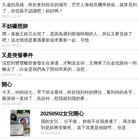
久違的高雄，終於來到你在的城市，茫茫人海相見機率很低，就算見到
了，你也裝不認識吧！妳好嗎？
2025-12-07
不妨礙想妳
嘿～臭臉王妳又出現了，是因為遇到那個時期的人，所以又夢見妳了
吧！這次情境是重遇重新追求重新一起，可惜...
2025-09-07
又是突發事件
沒想到雙雙離世會發生在身邊，才剛送走祢，又傳來了白金也跟祢一同
離去了，白金是我們為了陪祢而來的，沒想...
2025-08-16
開心
今天，祢的頭七，早下班去看祢，終於找到祢的牌位，看到祢的名字，
眼淚就一直掉了，告訴祢，想我就到我的夢...
2025-05-08
20250502女兒開心
我的女兒， 分手後， 妳就不在我身邊了， 再次聽
到是妳將安樂死， 當下其實是很錯愕， 但是...
2025-05-06