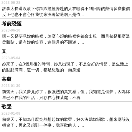
2023-06-28
故事太長還沒放下你跌跌撞撞奔赴的人在哪得不到回應的熱情多麼廉價
反正他也不會心疼我從來沒奢望過啊只是依...
考前恐慌
2023-06-10
嘿～又是夢見妳的時候，怎麼心煩的時候妳都會出現，而且都是那麼溫
柔體貼，還有妳的笑容，這個月的不順遂，...
又
2023-05-04
妳來了，在3個月後的時間，妳又出現了，不是合好的情節，是生活上
的點點滴滴，這一切，都是想過的，而身邊...
某處
2023-01-30
前幾天，我又夢見妳了，很強烈的真實感，但，我知道是個夢，因為妳
早已不在我的生活，只存在心裡某處，不再...
歌聲
2023-01-08
前幾天，不知為什麼突然想起妳的歌聲，好久沒聽妳唱歌，想來應該沒
機會了，再來又想到一件事，我喜歡的人，...