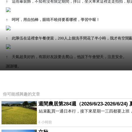
↑
這雨傘裝飾，不知有沒有限定期間，擇日，坐火車來這裡走走拍拍，順
↑
呵呵，用自拍棒，眼睛不曉得要看哪裡，學習中喔！
↑
此隊伍在這裡拿午餐便當，200人上個洗手間花了半小時，我才有空閒
↑
天氣超美好的，有跟好友說要去爬山，他說下午會變天，注意安全。
謝謝嘍。
你可能感興趣的文章
週間農居第284週（2026/6/23-2026/6/
結束亂買一通日本行，接下來星期一三四都要上班
↑
10台中巴車，是上不來到登山口的，沿路還有好多車子，大約是從6.5
4 小時前
。
此時，已是11:20