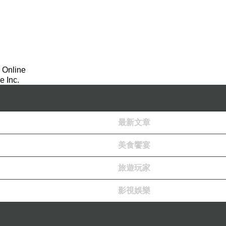
 Online
 Inc.
，哪一個登山隊能有大陣仗呢？
車位，一到現場看到了有『留』這紙張，原來是要給我的位子，這車次的響導
最新文章
美食饗宴
旅遊玩家
影視娛樂