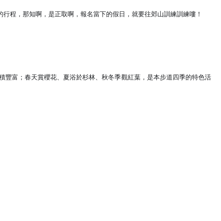
的行程，那知啊，是
正取啊，報名當下的假日，就要往郊山訓練訓練嘍！
積豐富；春天賞櫻花、夏
浴於杉林、秋冬季觀紅葉，是本步道四季的特色活