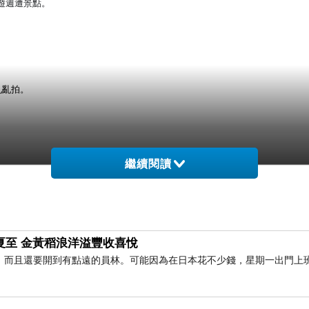
遊週遭景點。
亂亂拍。
繼續閱讀
24) 夏至 金黃稻浪洋溢豐收喜悅
，而且還要開到有點遠的員林。可能因為在日本花不少錢，星期一出門上
k處下車，氣喘吁吁走到登山口的。