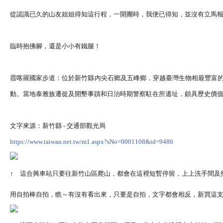
從認識已久的山友姐姐得知這行程，一開團時，我便已得知
，並沒有立馬報
臨時抱佛腳，還是小小有鐵腿！
霞喀羅國家步道：位於新竹縣內尖石鄉及五峰鄉，穿越臺灣
生物相最豐富
動。當地
泰雅族遷徙及開墾事蹟和日治時期警察駐在所遺址，頗具歷
史價
文字來源：新竹縣 - 交通部觀光局
https://www.taiwan.net.tw/
m1.aspx?sNo=0001108&id=9486
↑
這合興車站只要往新竹山區爬山，都會在這裡短暫停留，上上洗手間及
用自拍棒自拍，瞧～有沒有看出來，只要是自拍，文字都會相反，新買這