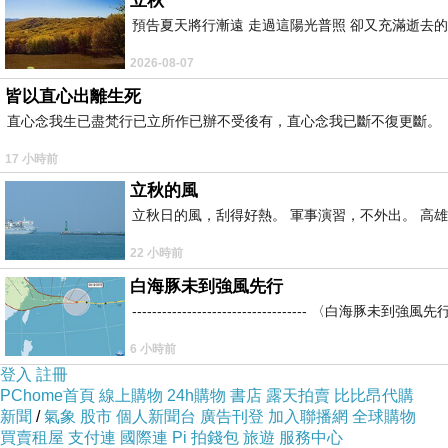
立秋
預告夏天將行漸遠 走過這陽光普照 卻又充滿逝去的
2026-08-07
皆以直心出離生死
直心念我生已盡梵行已立所作已辦不受後有，直心念我已斷不復更斷。
↑
養老段登山口 H:1320起登
17 小時前
立秋的風
↑
這張是下山補拍的，還是他隊的女山友，我們共同走一小段路，順便聊
立秋日的風，刮得好熱。 軍事演習，不外出。 高
22 小時前
白海豚未到強風先行
----------------------------------
↑
早上一到集合地時，看到車數，我嚇到啊，但參加的這些山
友大大們，
6 小時前
多了。
登入
註冊
PChome首頁
線上購物
24h購物
書店
露天拍賣
比比昂代購
行程有分適合自己的腳力，完全沒有硬性規定要走完全程的
。此行，若沒
新聞
/
氣象
股市
個人新聞台
廣告刊登
加入聯播網
全球購物
買賣租屋
支付連
國際連
Pi 拍錢包
旅遊
服務中心