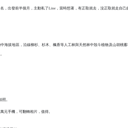
名，出發前半個月，主動私了Line，當
時想著，有正取就去，沒正取就走自己
的中海拔地區，沿線柳杉、杉木、楓香等人工
林與天然林中殼斗植物及山胡桃蓄
值。
拍照。
支萬元手機，可翻轉相片，值得。