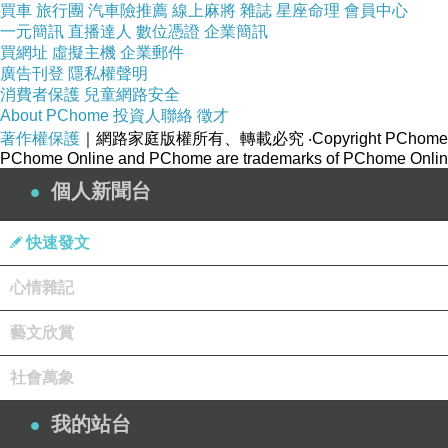
買車
旅行團
汽車險推薦
線上麻將
雜誌
星座命理
會員中心
↑
霞喀羅古道，一路平緩好走。
一元簡訊
直播達人
數位憑證
企業簡訊
買網址
虛擬主機
企業郵件
廣告刊登
隱私權聲明
消費者保護
兒童網路安全
About PChome
投資人聯絡
徵才
著作權保護
｜網路家庭版權所有、轉載必究
‧Copyright PChome
↑ 路過。
PChome Online and PChome are trademarks of PChome Online
個人新聞台
↑ 隊長在吃午餐時說了這隊是小隊，我聽到了便說：是小隊，人數200人
還有喔，報名時，就有指定要坐哪位響導的車輛，但沒有請隊長幫我預留
快速發文
((太久沒往山裡跑嘍！))
心情雜記
藝文欣賞
社會萬象
↑ 竹林段，僅一小小段。
我的站台