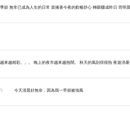
季節 無常已成為人生的日常 當擁著今夜的歡暢舒心 轉眼驟成昨日 而明晨
聊天，沒辦法，中午一到集合地，大家在這裡瘋狂拍照，也不留個空檔給我啊
雄越來越精彩。。。 晚上的夜市越來越熱鬧。 秋天的風刮得很熱 夜遊消
- 〈白海豚未到強風先行〉 今天清晨好無奈，因為我一早就被強風
幾乎都來自最先參加的登山隊伍，還有些是相揪
，費用也是主因（保險+車資+
有近中午出發，原定走到白石吊橋的，我可能
會打退堂鼓，走多少算多少嘍。