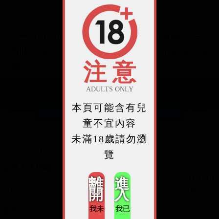
我一直很喜歡史奴比，所以當我知道有機會去九
州時，就下定決心一定要去由布院的史奴比茶
注 意
屋。
ADULTS ONLY
本頁可能含有兒
不過這並不是今天寫這篇文章的原因，畢竟兩年
繼續閱讀
童不宜內容
前的舊照片現在突然翻出來寫文章也不太有意
未滿18歲請勿瀏
義，之所以附上圖片寫文是對於最近的一個議題
你可能感興趣的文章
太有感觸。
覽
如來不入涅槃
我亦不入涅槃，以入大般涅槃故不入涅槃，入不入故，入大涅槃者得見
離
進
我最近很有感觸的議題其實只有兩個字：交通。
佛性 善男子！是大涅槃微妙經典，成就具足無量功德。佛性亦爾，悉
開
入
11 小時前
我未
我已
長大