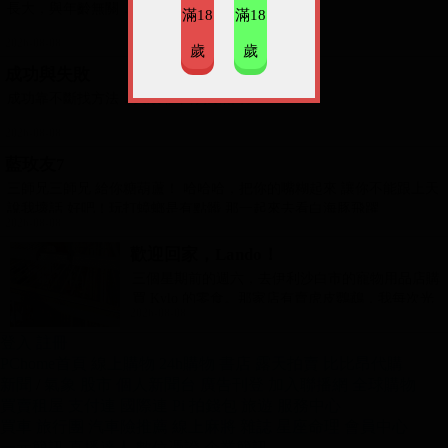
長大，與年齡無關，跟挫折有關。
已經忘了從什麽時候開始，每次去日本旅行都會
滿18
滿18
被這個國家綿密的交通網路驚豔；如果是在東
2026-08-08
歲
歲
成功與失敗
京、大阪、京都等大城市，以日本這個亞洲強國
成功靠不斷找方法，失敗靠不停找藉口。
來說大家都會覺得理所當然，但這就是我今天放
上這張照片的原因，不僅上述那些城市，脫離關
2026-08-08
藍玫友7
東跟關西的區域，來到九州的由布院，我還是有
三師兄三師兄 給你糖葫蘆！ 哈哈哈，把你的嘴糊起來 讓你不能跟上天
同樣的感覺。
說我壞話 好吧！玩打蟑螂是有點髒 那一起來去看白海豚飛躍
2026-08-08
歡迎回家，Lando！
如果有造訪過由布院，就會知道由布院位在九州
三個星期前的週六，去伊利沙白市的寵物用品店購
大分縣，如果從福岡出發，需要一路往下。
買 Kylo 的零食。那家店有賣虎皮鸚鵡，我每次光
2026-08-08
顧都會去看一下。他們偶爾會引進 C
登入
註冊
日本是個國土遼闊的國家，在九州旅行時我們進
PChome首頁
線上購物
24h購物
書店
露天拍賣
比比昂代購
行了鐵路之旅，搭乘新幹線轉乘一路前往大分
新聞
/
氣象
股市
個人新聞台
廣告刊登
加入聯播網
全球購物
縣，沿途的風景真的很秀麗，但這也代表我們經
買賣租屋
支付連
國際連
Pi 拍錢包
旅遊
服務中心
買車
旅行團
汽車險推薦
線上麻將
雜誌
星座命理
會員中心
過了不少非大城市的地方。抵達由布院車站時，
一元簡訊
直播達人
數位憑證
企業簡訊