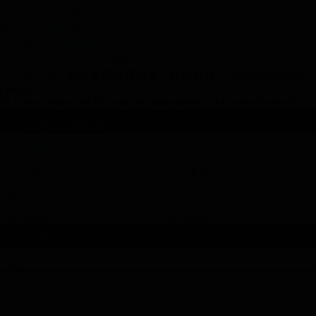
雖然旅客很多，但看得出來這是一個特別被規畫
買網址
虛擬主機
企業郵件
廣告刊登
隱私權聲明
出的觀光地區，不是大城市；更不要提我們訂的
消費者保護
兒童網路安全
旅館早上起來在周圍散步看到的是這樣的風景。
About PChome
投資人聯絡
徵才
著作權保護
｜網路家庭版權所有、轉載必究
‧Copyright PChome
Online
PChome Online and PChome are trademarks of PChome Online Inc.
個人新聞台
快速發文
最新文章
心情雜記
美食饗宴
藝文欣賞
旅遊玩家
社會萬象
影視娛樂
我的站台
登入