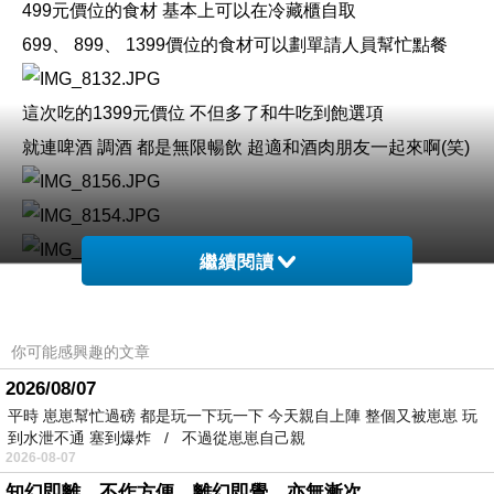
499
元價位的食材
基本上可以在冷藏櫃自取
699
、
899
、
1399
價位的食材可以劃單請人員幫忙點餐
這次吃的
1399
元價位
不但多了和牛吃到飽選項
就連啤酒
調酒
都是無限暢飲
超適和酒肉朋友一起來啊
(
笑
)
繼續閱讀
你可能感興趣的文章
八種經典調酒
嘉士伯生啤
生力啤酒
讓人盡情暢飲
在餐酒館喝調酒一杯算下來都貴桑桑
這裡的老闆太佛心
2026/08/07
平時 崽崽幫忙過磅 都是玩一下玩一下 今天親自上陣 整個又被崽崽 玩
了！
到水泄不通 塞到爆炸 / 不過從崽崽自己親
2026-08-07
＊天使紅蝦
蝦殼呈現鮮豔的柑紅色澤
讓人一眼就認出
蝦
知幻即離，不作方便，離幻即覺，亦無漸次