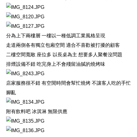
分為上下兩樓層
一樓以一種低調工業風格呈現
走道兩側各有獨立包廂空間
適合不喜歡被打擾的顧客
二樓空間寬敞
座位多
以長桌為主
想要多人聚餐沒問題
排煙設備不錯
吃完身上不會殘留油膩的燒烤味
店家服務很不錯
有空閒時間會幫忙燒烤
不讓客人吃的手忙
腳亂
附有飲料吧
冰淇淋
無限供應