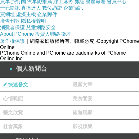
買車
旅行團
汽車險推薦
線上麻將
雜誌
星座命理
會員中心
一元簡訊
直播達人
數位憑證
企業簡訊
買網址
虛擬主機
企業郵件
廣告刊登
隱私權聲明
消費者保護
兒童網路安全
澎湖生蠔
生蠔大顆肥美
鮮甜之中又帶點自然的海味
About PChome
投資人聯絡
徵才
著作權保護
｜網路家庭版權所有、轉載必究
‧Copyright PChome
不用親自飛澎湖就能吃到
我們一連點了好幾
round
Online
PChome Online and PChome are trademarks of PChome
Online Inc.
酒蒸大蛤蜊
蛤蜊沙吐的非常乾淨
蛤蜊肉大粒飽滿
個人新聞台
伴隨著淡淡酒香
滋味甘甜無比
一次只來三顆怎麼夠呢？
快速發文
最新文章
明太子起司雞
軟嫩雞肉燒烤後裹上厚厚的金黃起司
邪惡指
心情雜記
美食饗宴
數非常高！
藝文欣賞
旅遊玩家
鹽蔥牛舌
牛舌軟脆又帶點彈性
捲入鹽蔥一同入口
社會萬象
影視娛樂
鹹香又夠味
拿來當下酒菜再適合不過了