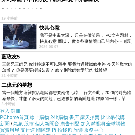
。。。。。。。。。。
肉口感較為綿密
＊野生草蝦
蝦肉細緻
爽口彈牙
最喜歡吃草蝦了！
19 小時前
＊奶香大扇貝
燒烤後會釋放出水潤湯汁
結合淡淡奶油香氣
快其心意
我不是中毒太深， 只是在做笑果， PO文有題材，
滋味一極棒
快其心意 而以， 做某些事情讓自己的內心--- 感到
2026-08-07
愉快。
藍玫友5
三師兄三師兄 你昨晚說不可以殺生 要我放過蟑螂給生路 今天的燉大肉
怎辦？ 你是否要虔誠茹素？ 蛤？別說師妹愛記仇 我希望
＊熔岩龍蝦
來自印尼的淡水小龍蝦
土色外觀看起來特殊
21 小時前
龍蝦肉口感結實
Q
彈
吃起來滿過癮的！
二億元的夢想
＊香蕉蝦
蝦身呈現純淨的淡黃色 猶如脫了皮的香蕉
蝦肉
當一個地方連雜貨店老闆都想要兩億元時。 行文至此，2026的時光體
感飛快，才想了兩天的問題，已經被新的新聞趕過 跟陰間一樣，某
緊實很好吃！
3 小時前
＊五味鮑魚
口感富有咬勁
點綴五味醬
簡單味美
登入
註冊
PChome首頁
線上購物
24h購物
書店
露天拍賣
比比昂代購
＊北海道大干貝
口感厚實又有彈性
吃起來鮮甜可口
新聞
/
氣象
股市
個人新聞台
廣告刊登
加入聯播網
全球購物
買賣租屋
支付連
國際連
Pi 拍錢包
旅遊
服務中心