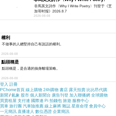
非馬英文詩作〈Why I Write Poetry〉刊登于《芝
加哥时报》2026.8.7
2026-08-08
權利
不做事的人總堅持自己有說話的權利。
2026-08-08
點頭稱是
點頭稱是，是合適的抽身離場策略。
2026-08-08
登入
註冊
PChome首頁
線上購物
24h購物
書店
露天拍賣
比比昂代購
新聞
/
氣象
股市
個人新聞台
廣告刊登
加入聯播網
全球購物
買賣租屋
支付連
國際連
Pi 拍錢包
旅遊
服務中心
買車
旅行團
汽車險推薦
線上麻將
雜誌
星座命理
會員中心
一元簡訊
直播達人
數位憑證
企業簡訊