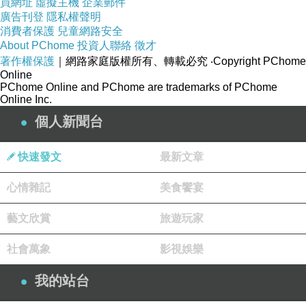
買網址
虛擬主機
企業郵件
廣告刊登
隱私權聲明
消費者保護
兒童網路安全
About PChome
投資人聯絡
徵才
著作權保護
｜網路家庭版權所有、轉載必究
‧Copyright PChome
Online
PChome Online and PChome are trademarks of PChome
Online Inc.
個人新聞台
快速發文
最新文章
心情雜記
美食饗宴
藝文欣賞
旅遊玩家
社會萬象
影視娛樂
我的站台