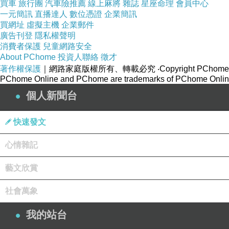
買車
旅行團
汽車險推薦
線上麻將
雜誌
星座命理
會員中心
一元簡訊
直播達人
數位憑證
企業簡訊
買網址
虛擬主機
企業郵件
廣告刊登
隱私權聲明
消費者保護
兒童網路安全
About PChome
投資人聯絡
徵才
著作權保護
｜網路家庭版權所有、轉載必究
‧Copyright PChome
PChome Online and PChome are trademarks of PChome Online
個人新聞台
快速發文
心情雜記
藝文欣賞
社會萬象
雅登廚飾
除了廚房空間之外
也有系統櫃的部門和
居家空間的
我的站台