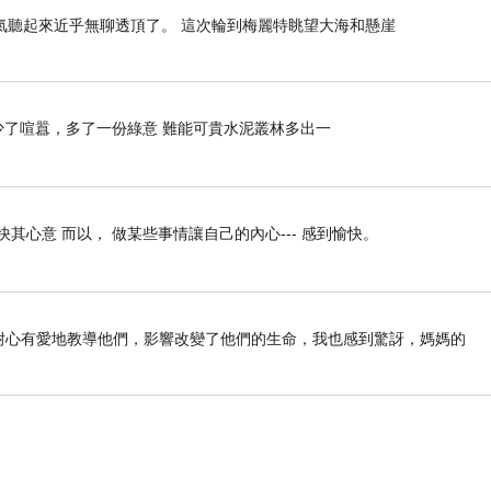
氣聽起來近乎無聊透頂了。 這次輪到梅麗特眺望大海和懸崖
》 少了喧囂，多了一份綠意 難能可貴水泥叢林多出一
快其心意 而以， 做某些事情讓自己的內心--- 感到愉快。
前如何耐心有愛地教導他們，影響改變了他們的生命，我也感到驚訝，媽媽的