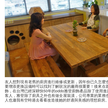
友人想對現有老舊的廚房進行維修或更新，因年份已久怎麼
要增添更換設備時可以找到了解狀況的廠商很重要！後來在
飾，在台灣已經深耕快50年的oddo雅登廚飾產品除了使
客人，雅登除了廚具之外也有做全屋裝潢，公司專業的業務
人也邀我有空時過去看看改造後她的舒適與美感的理想廚房