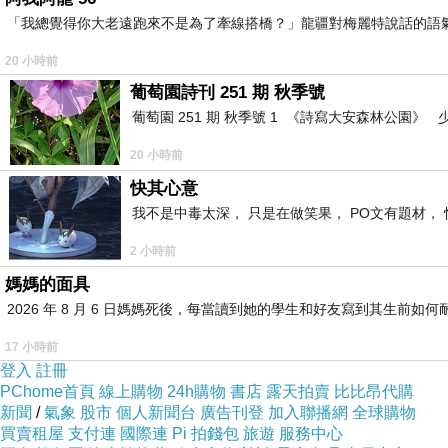
「我總覺得你大老遠跑來不是為了牽線搭橋？」龍疆對梅麗特說話的語
20 小時前
葡萄園詩刊 251 期 秋季號
葡萄園 251 期 秋季號 1 《詩寫大安森林公園
20 小時前
快其心意
我不是中毒太深， 只是在做笑果， PO文有題材， 
2 小時前
媽媽的面具
2026 年 8 月 6 日媽媽死後，每當讀到她的學生和好友寫到其生
17 小時前
登入
註冊
PChome首頁
線上購物
24h購物
書店
露天拍賣
比比昂代購
新聞
/
氣象
股市
個人新聞台
廣告刊登
加入聯播網
全球購物
買賣租屋
支付連
國際連
Pi 拍錢包
旅遊
服務中心