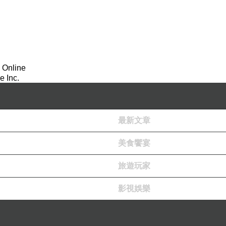
 Online
 Inc.
最新文章
美食饗宴
旅遊玩家
影視娛樂
規劃，友人除了保留客廳的空間之外，主臥和兩間衛浴設備也是