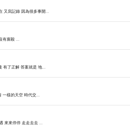
 又寫記錄 因為很多事開...
廝殺 ...
有了正解 答案就是 地...
一樣的天空 時代交...
來來停停 走走去去 ...