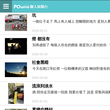
桌子底下
坑
一個位子走了 馬上有人補上 想離開的地方 是別人夢想
2026-04-21
燈 都沒有
別再虛假了 每個人存在的價值 都是別人委付給你 「
2026-02-26
社會黑暗
今天在路口等紅燈 一位騎機車的父親 轉頭對後坐的小
2025-09-09
流浪到淡水
媽 陪你走完最後一段路 我要出發了 說是 背叛與疏離
2025-07-01
累積也靜好