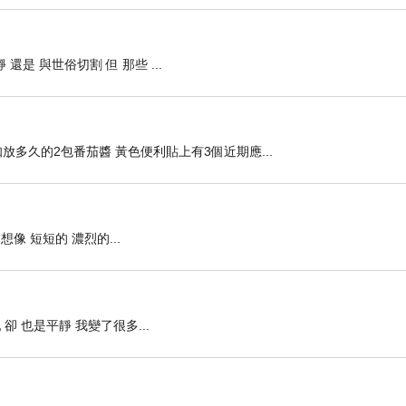
是 與世俗切割 但 那些 ...
多久的2包番茄醬 黃色便利貼上有3個近期應...
像 短短的 濃烈的...
卻 也是平靜 我變了很多...