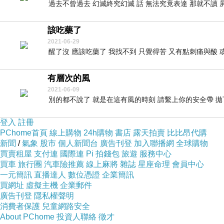
過去不曾過去 幻滅終究幻滅 話 無法究竟表達 那就不讀 屏
該吃藥了
2021-06-29
醒了沒 應該吃藥了 我找不到 只覺得苦 又有點刺痛與酸 或
有層次的風
2021-06-09
別的都不說了 就是在這有風的時刻 請繫上你的安全帶 拋下
登入
註冊
PChome首頁
線上購物
24h購物
書店
露天拍賣
比比昂代購
新聞
/
氣象
股市
個人新聞台
廣告刊登
加入聯播網
全球購物
買賣租屋
支付連
國際連
Pi 拍錢包
旅遊
服務中心
買車
旅行團
汽車險推薦
線上麻將
雜誌
星座命理
會員中心
一元簡訊
直播達人
數位憑證
企業簡訊
買網址
虛擬主機
企業郵件
廣告刊登
隱私權聲明
消費者保護
兒童網路安全
About PChome
投資人聯絡
徵才