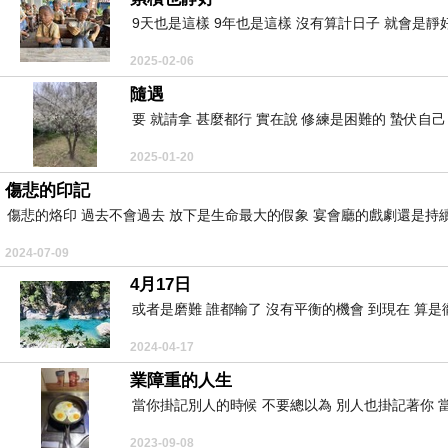
9天也是這樣 9年也是這樣 沒有算計日子 就會是靜好
2025-02-06
隨遇
要 就請拿 甚麼都行 實在說 修練是困難的 蟄伏自己 
2025-01-20
傷悲的印記
傷悲的烙印 過去不會過去 放下是生命最大的假象 宴會廳的戲劇還是持續的
2024-07-09
4月17日
或者是磨難 誰都輸了 沒有平衡的機會 到現在 算是徹
2024-04-17
業障重的人生
當你掛記別人的時候 不要總以為 別人也掛記著你 當
2023-09-08