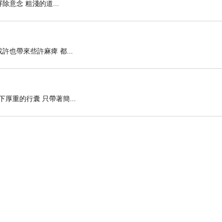
除意念 粗淺的道...
許也帶來些許麻痺 都...
厚重的行囊 只帶著簡...