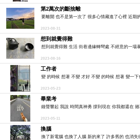
第2萬次的斷捨離
要離開 也不是第一次了 很多心情藏進了心裡 近期的
2023-08-31
想到就覺得難
想到就覺得難 生活 街巷邊緣轉彎處 不經意的一場暴雨
2023-08-16
工作者
變 的時候 想著 不變 才好 不變 的時候 想著 變一下
2023-05-23
畢業考
鐘聲響起 我說 時間真神勇 撐到現在 你我都還在 雖
2023-05-11
換腦
換了新電腦 也換了人腦 新的來了 許多舊的 也消失得徹