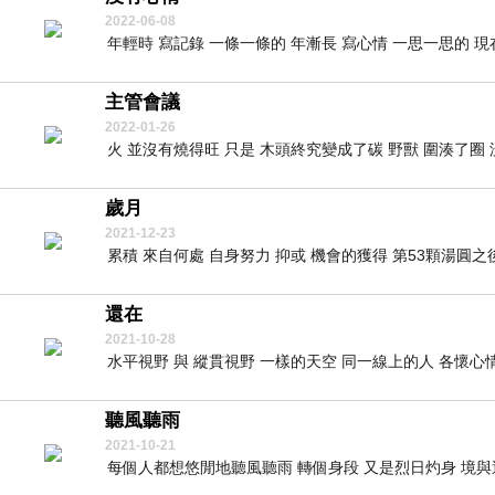
2022-06-08
年輕時 寫記錄 一條一條的 年漸長 寫心情 一思一思的 現在
主管會議
2022-01-26
火 並沒有燒得旺 只是 木頭終究變成了碳 野獸 圍湊了圈 沒有
歲月
2021-12-23
累積 來自何處 自身努力 抑或 機會的獲得 第53顆湯圓之後 
還在
2021-10-28
水平視野 與 縱貫視野 一樣的天空 同一線上的人 各懷心情 
聽風聽雨
2021-10-21
每個人都想悠閒地聽風聽雨 轉個身段 又是烈日灼身 境與遇 