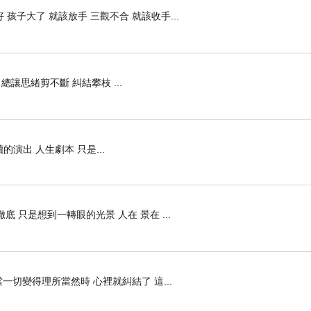
 孩子大了 就該放手 三觀不合 就該收手...
總讓思緒剪不斷 糾結攀枝 ...
演出 人生劇本 只是...
底 只是想到一轉眼的光景 人在 景在 ...
一切變得理所當然時 心裡就糾結了 這...