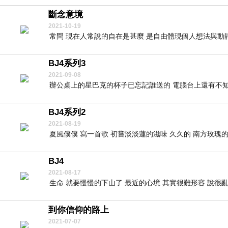
斷念意境
2021-10-19
常問 現在人常說的自在是甚麼 是自由體現個人想法與動靜 還
BJ4系列3
2021-09-08
辦公桌上的星巴克的杯子已忘記誰送的 電腦台上還有不知放
BJ4系列2
2021-08-19
夏風僕僕 寫一首歌 初嘗淡淡蓮的滋味 久久的 南方玫瑰的想
BJ4
2021-08-17
生命 就要慢慢的下山了 最近的心境 其實很難形容 說很亂 
到你信仰的路上
2021-07-07