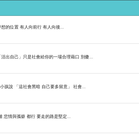
的位置 有人向前行 有人向後...
活出自己」只是社會給你的一場合理藉口 別傻...
孩說 「這社會黑暗 自己要多留意」 社會...
 悲情與孤僻 都行 要走的路是堅定...