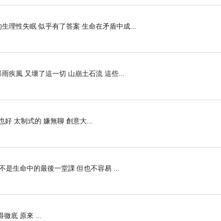
生理性失眠 似乎有了答案 生命在矛盾中成...
疾風 又壞了這一切 山崩土石流 這些...
也好 太制式的 嫌無聊 創意大...
不是生命中的最後一堂課 但也不容易 ...
底 原來 ...