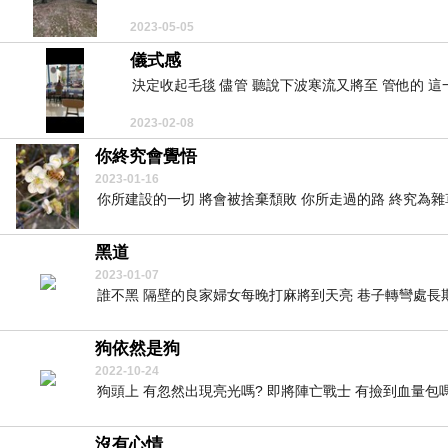
2023-05-05
儀式感
決定收起毛毯 儘管 聽說下波寒流又將至 管他的 這一
2023-02-08
你終究會覺悟
2023-01-16
你所建設的一切 將會被捨棄頹敗 你所走過的路 終究為雜草
黑道
2023-01-07
誰不黑 隔壁的良家婦女每晚打麻將到天亮 巷子轉彎處長期
狗依然是狗
2022-10-24
狗頭上 有忽然出現亮光嗎? 即將陣亡戰士 有撿到血量包嗎?
沒有心情