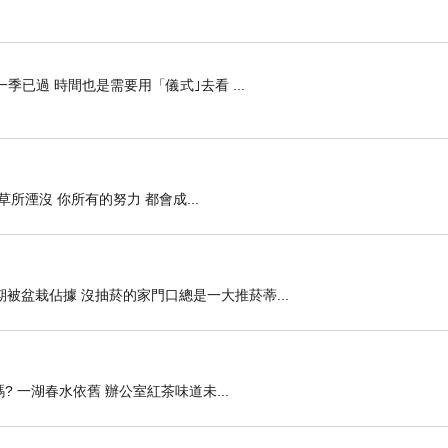
季已過 時間也是需要用「儀式｣去看 ...
所湮沒 你所有的努力 都會成...
被盆栽佔據 沒抽菸的家門口總是一大推菸蒂...
 一湖春水依舊 辦公室紅茶味道未...