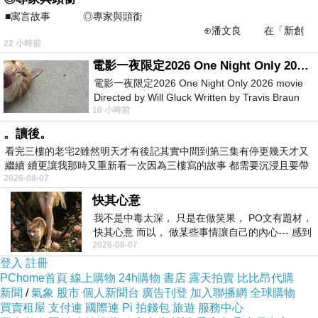
■寓言故事 ◎專家與頭銜
⊕潘文良 在「新創
22 小時前
之谷」裡——
電影一夜限定2026 One Night Only 2026 movie
電影一夜限定2026 One Night Only 2026 movie
Directed by Will Gluck Written by Travis Braun
10 小時前
Starring Monica Barbaro
。讀後。
看完三樓的老宅2雖然明天才有後記其實中間到第三集有停更幾天才又
繼續 續更讓我那時又重新看一次因為三樓寫的故事 都需要沉浸且要帶
2026-08-07
有
快其心意
我不是中毒太深， 只是在做笑果， PO文有題材，
快其心意 而以， 做某些事情讓自己的內心--- 感到
2026-08-07
愉快。
登入
註冊
PChome首頁
線上購物
24h購物
書店
露天拍賣
比比昂代購
新聞
/
氣象
股市
個人新聞台
廣告刊登
加入聯播網
全球購物
買賣租屋
支付連
國際連
Pi 拍錢包
旅遊
服務中心