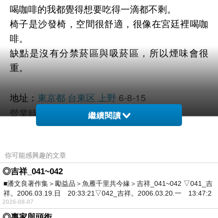
喝咖啡的我都覺得想要吃得一滴都不剩。
椅子是沙發椅，空間很舒適，很像在宮廷裡喝咖
啡。
缺點是沒有分禁菸區與吸菸區，所以煙味會很
重。
東京都
台東区
上野
6-8-15
地址：
營業時間：8:00-21:00
繼續閱讀
網址：https://www.facebook.com/coffeeoujyou
你可能感興趣的文章
◎吉祥_041~042
■潘文良著作集＞勵益品＞魚雁千里共今緣＞吉祥_041~042 ▽041_吉
祥。2006.03.19.日 20:33:21▽042_吉祥。2006.03.20.一 13:47:2
2026-08-07
◎專家與頭銜