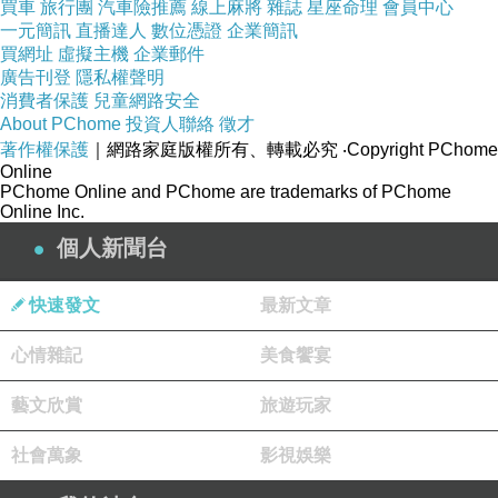
買車
旅行團
汽車險推薦
線上麻將
雜誌
星座命理
會員中心
一元簡訊
直播達人
數位憑證
企業簡訊
買網址
虛擬主機
企業郵件
廣告刊登
隱私權聲明
消費者保護
兒童網路安全
About PChome
投資人聯絡
徵才
著作權保護
｜網路家庭版權所有、轉載必究
‧Copyright PChome
Online
PChome Online and PChome are trademarks of PChome
Online Inc.
個人新聞台
第二間有推薦的是位於上野JR車站對面的椿屋咖
啡，他有兩層樓，一樓是吸菸區，二樓是禁菸
快速發文
最新文章
區，綜合咖啡帶有炭燒香味很好喝，紅茶也不
錯，甜點草莓蛋糕被秒殺，沒有找到照片，屬於
心情雜記
美食饗宴
很軟的海綿蛋糕，很好吃。
藝文欣賞
旅遊玩家
地址：
社會萬象
影視娛樂
東京都台東區上野6-14-6 Yamada Building 1·2F
營業時間：
工作日9：00-5：00，