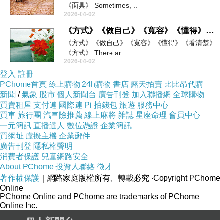
《面具》 Sometimes, ...
2026-04-02
《方式》《做自己》《寬容》《懂得》《看清楚》
《方式》《做自己》《寬容》《懂得》《看清楚》
《方式》 There ar...
2026-04-02
登入
註冊
PChome首頁
線上購物
24h購物
書店
露天拍賣
比比昂代購
新聞
/
氣象
股市
個人新聞台
廣告刊登
加入聯播網
全球購物
買賣租屋
支付連
國際連
Pi 拍錢包
旅遊
服務中心
買車
旅行團
汽車險推薦
線上麻將
雜誌
星座命理
會員中心
一元簡訊
直播達人
數位憑證
企業簡訊
買網址
虛擬主機
企業郵件
廣告刊登
隱私權聲明
消費者保護
兒童網路安全
About PChome
投資人聯絡
徵才
著作權保護
｜網路家庭版權所有、轉載必究
‧Copyright PChome
Online
PChome Online and PChome are trademarks of PChome
Online Inc.