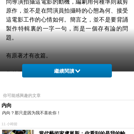
問導演拍攝這電影的動機，編劇用何種準則裁剪
原作，並不是在問演員拍攝時的心態為何、接受
這電影工作的心情如何。簡言之，並不是要背誦
製作特輯裏的一字一句，而是一個存有論的問
題。
有原著才有改篇。
繼續閱讀
為什麼？
「那根本就是一個廢問題嘛！『原著』與『改
你可能感興趣的文章
篇』的意思?就表明了誰先與誰後的概念嘛！」你
内向
會說。
内向？那只是因为我不喜欢你！
11 小時前
我不是在問時間的序列上的問題啊！以出現的時
當代藝術家盧嵐新：你看到的是我的輪廓，還是你的故事？——藏在藍色裡的希望與光