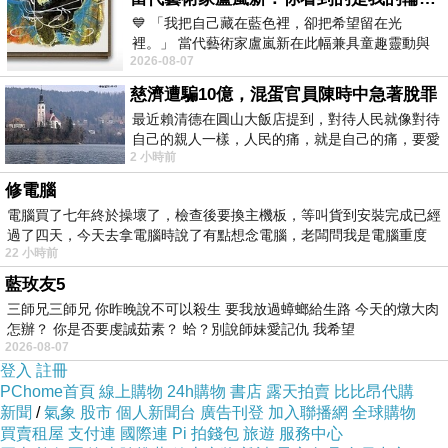
間計算原著與改篇，當然是先有原著才有改篇。
💙 「我把自己藏在藍色裡，卻把希望留在光
但是我再重覆︰這是一個存有論的問題。
裡。」 當代藝術家盧嵐新在此幅兼具童趣靈動與
2026-08-07
抽象韻味的新作中，用湛藍的羽翼般色塊包覆著
慈濟遭騙10億，混蛋官員陳時中急著脫罪
好吧！請想像在數千年之後，人們從地下中發掘
最近賴清德在圓山大飯店提到，對待人民就像對待
出漫畫原著與電影版──這件事只有在同年代發生
自己的親人一樣，人民的痛，就是自己的痛，要愛
的我們才知道──恰巧它們在物理上年份就是不能
2 小時前
民如親，說的這麼好聽，實際上根本沒做
確定誰先誰後，那時如何判定誰是原著？誰是改
修電腦
電腦買了七年終於操壞了，檢查後要換主機板，等叫貨到安裝完成已經
篇呢？
過了四天，今天去拿電腦時說了有點想念電腦，老闆問我是電腦重度
22 小時前
從它們所描述故事的長度？從刻劃人物的深度？
藍玫友5
從情節的節奏？從投入科技的新舊？從投入資源
三師兄三師兄 你昨晚說不可以殺生 要我放過蟑螂給生路 今天的燉大肉
怎辦？ 你是否要虔誠茹素？ 蛤？別說師妹愛記仇 我希望
的多募？從作品的藝術性？從民族、人種創意的
2026-08-07
DNA？
登入
註冊
PChome首頁
線上購物
24h購物
書店
露天拍賣
比比昂代購
新聞
/
氣象
股市
個人新聞台
廣告刊登
加入聯播網
全球購物
「根本不能比較，因為她們所用的是不同的媒體
買賣租屋
支付連
國際連
Pi 拍錢包
旅遊
服務中心