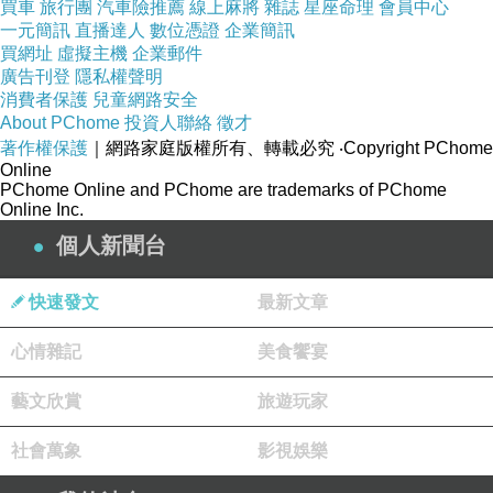
買車
旅行團
汽車險推薦
線上麻將
雜誌
星座命理
會員中心
呀！」
一元簡訊
直播達人
數位憑證
企業簡訊
買網址
虛擬主機
企業郵件
那麼用同為改篇的電腦動畫與真人電影比較呢？
廣告刊登
隱私權聲明
消費者保護
兒童網路安全
About PChome
投資人聯絡
徵才
真人做到的飆車場面，電腦動畫早已做到了；而
著作權保護
｜網路家庭版權所有、轉載必究
‧Copyright PChome
Online
且諷刺的是，或許做得更「迫真」、更刺激、更
PChome Online and PChome are trademarks of PChome
多元化、更令人容易白賽車箇中的勝負關鍵。真
Online Inc.
人做到的人物刻畫，動畫做得更好，沒有NG的危
個人新聞台
險、沒有演員不成熟的憂慮、也沒有語言不通而
快速發文
最新文章
令演技大打節扣的風險。不需要等上千年，現在
就可決定誰才是「改篇」。
心情雜記
美食饗宴
藝文欣賞
旅遊玩家
為什麼仍要拍這電影改篇呢？
社會萬象
影視娛樂