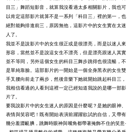
目三」舞蹈短影音，就算我沒看過太多相關影片，我也可
以肯定這部影片就算不是一系列「科目三」裡的第一，也
絕對能夠排進前三，原因無他，這影片中的女生實在太迷
人了。
我並不是說影片中的女生很正或是很漂亮，而是以迷人來
形容，當然並不是說這女生不漂亮，但是漂亮跟迷人其實
並不等同，另外這個女生的科目三舞步跳得也很流暢，不
是單純靠臉。這部影片的一開始是一個全身黑衣的女生雙
手叉腰向前走了兩步，然後音樂下她就開始跳起科目三，
我相信看過的人看到這裡一定已經知道我說的是哪一部影
片了。
要我說影片中的女生迷人的原因是什麼呢？是她的眼神、
表情與笑容吧！既有開始表演前躍躍欲試的自信，又帶有
幾分羞澀靦腆，跳舞時眼神與嘴角都帶著掩飾不住的笑意
-