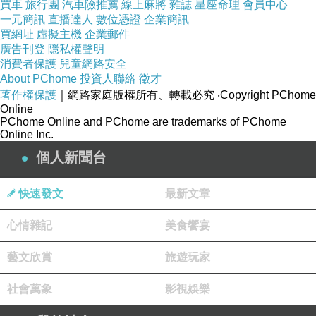
買車
旅行團
汽車險推薦
線上麻將
雜誌
星座命理
會員中心
一元簡訊
直播達人
數位憑證
企業簡訊
買網址
虛擬主機
企業郵件
廣告刊登
隱私權聲明
消費者保護
兒童網路安全
About PChome
投資人聯絡
徵才
著作權保護
｜網路家庭版權所有、轉載必究
‧Copyright PChome
Online
dd
PChome Online and PChome are trademarks of PChome
2025-07-15 20:16:33
Online Inc.
謝謝你
個人新聞台
讓我知道是誰跳的
快速發文
最新文章
心情雜記
美食饗宴
藝文欣賞
旅遊玩家
社會萬象
影視娛樂