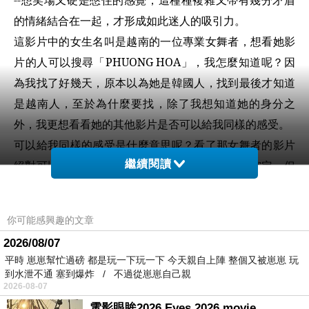
--
想笑場又硬是憋住的感覺，這種種複雜又帶有幾分矛盾
的情緒結合在一起，才形成如此迷人的吸引力。
這影片中的女生名叫是越南的一位專業女舞者，想看她影
片的人可以搜尋「
PHUONG HOA
」，我怎麼知道呢？因
為我找了好幾天，原本以為她是韓國人，找到最後才知道
是越南人，至於為什麼要找，除了我想知道她的身分之
外，我更想看看她的其他影片是否可以給我同樣的感受。
可以給我同樣的感受是什麼意思呢？看了那女舞者的影片
絕對可以判斷她是專業的，是否專業舞者還不能確定，但
繼續閱讀
至少絕對是網紅等級，而我很想知道那種連我都深受吸引
的魅力，是能夠精心設計出來的嗎？如果她每部影片都是
你可能感興趣的文章
如此的話，那之後我在看影片時的感覺就必須進行修正
2026/08/07
了，而看了她好幾部影片後，結論是只有那一部影片能夠
平時 崽崽幫忙過磅 都是玩一下玩一下 今天親自上陣 整個又被崽崽 玩
吸引我而已。
到水泄不通 塞到爆炸 / 不過從崽崽自己親
2026-08-07
為什麼同樣的女主角，卻只有那一部影音能讓我如此震動
電影眼眸2026 Eyes 2026 movie