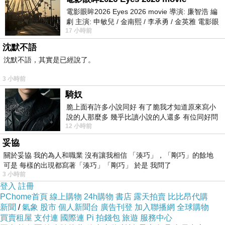
呢？大概是因為那部影音裡的她是最原本的她吧！我在之
電影眼眸2026 Eyes 2026 movie 導演: 廉智浩 編
前的文章「純真論」中提到每個人都在不斷殺死過去純真
劇 主演: 申敏兒 / 金南熙 / 李承勇 / 金英雅 電影眼
的自己，這個女主角是專業的舞者，通常拍攝的影片都是
17 小時前
眸2026描述攝影師徐珍因遺
訪問或者接業配，會有很多的要求跟標準，影片中充滿的
沈默不語
沈默不語，其實是已經說了。
是斧鑿之痕，但這部科目三明顯只是湊個熱鬧，拍來自娛
娛人的，拍攝時的心態完全不同，在撇下了利益考量之
3 小時前
後，「偶然」地展現出原本的她。
騎奴
是啊！終究只是偶然而已。沒能「反璞歸真」的人，就算
脆上面有許多小說同好 有了脆我才知道原來寫小
說的人那麼多 幾乎比讀小說的人還多 有位同好問
在一些特殊的情況下，短暫的回歸了最初的自己，那也不
12 小時前
了一個問題 她說為什麼高中文學獎的
過是偶發狀況的短暫回歸，不能將它視為常態，就如同日
妥協
常生活中，也許會有些偶然的觸動，但終究只是偶然而
關於妥協 我的為人和職業 沒有讓我相信 「湊巧」，「剛巧」的餘地
可是 每樣的出現都寫著「湊巧」「剛巧」 於是 我問了
已。
3 小時前
登入
註冊
PChome首頁
線上購物
24h購物
書店
露天拍賣
比比昂代購
新聞
/
氣象
股市
個人新聞台
廣告刊登
加入聯播網
全球購物
買賣租屋
支付連
國際連
Pi 拍錢包
旅遊
服務中心