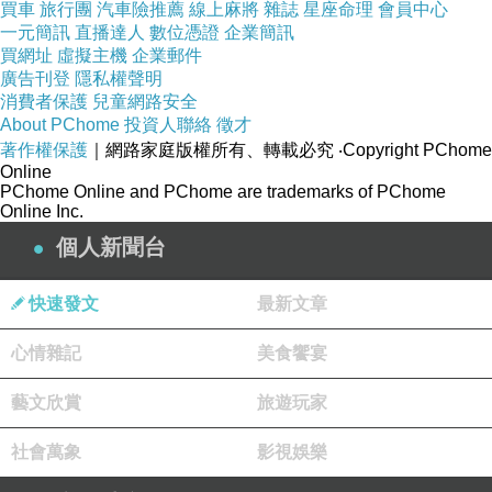
買車
旅行團
汽車險推薦
線上麻將
雜誌
星座命理
會員中心
末日的到來而奉獻，藉此也叫大家不要
一元簡訊
直播達人
數位憑證
企業簡訊
買網址
虛擬主機
企業郵件
沈迷手機網路。
廣告刊登
隱私權聲明
消費者保護
兒童網路安全
About PChome
投資人聯絡
徵才
當生存體開始掌控全世界的核武，伊森
著作權保護
｜網路家庭版權所有、轉載必究
‧Copyright PChome
韓特找到破解生存體的機會，那就是潛
Online
PChome Online and PChome are trademarks of PChome
藏在深海的失事俄羅斯潛水艇，裡面有
Online Inc.
裝載生存體核心代碼的裝置「馬蹄
個人新聞台
鐵」，只要把夥伴路德發明的「毒藥
丸」電子病毒灌入馬蹄鐵，就有辦法捕
快速發文
最新文章
捉生存體解除危機，在各路人馬的爭奪
心情雜記
美食饗宴
中，有俄羅斯政府、美國中情局，加上
藝文欣賞
旅遊玩家
叛變的諜報人員蓋布瑞，最後的命運是
什麼，伊森韓特再次完成不可能的任
社會萬象
影視娛樂
務。