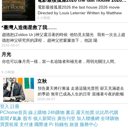
電影最後孤屋2026 the last house 2026 movie
腳」的東西脫不了關係，原來兔腳不是
電影最後孤屋2026 the last house 2026 movie
Directed by Louis Leterrier Written by Matthew
瘟疫病毒，而是未來超意識人工智能的
4 小時前
Robinson Starring Greta Lee Wa
濫觴。
*臺灣人造衛星救了我……
趙德恕(Zoldos Ur.)神父還活著的時候: 他怕見太陽光 我有一次去上趙
德恕神父研究所的課程， 趙神父把窗簾放下， 他說:陽
兔腳原來就是已經進化有自主意識的人
2026-08-07
工智慧的軟體，所有邪惡組織都想要掌
月光
控這個數位靈魂「生存體」，只要能夠
你也可以像月亮一樣，當一名追隨者和補充者，用弱光關注人間。
掌控生存體，就能掌控全球網路，控制
9 小時前
全世界的核武，也等於是主掌全世界的
立秋
預告夏天將行漸遠 走過這陽光普照 卻又充滿逝去
生殺大權，成為這個星球的帝王，而生
的季節 無常已成為人生的日常 當擁著今夜的歡暢
存體在脫離兔腳的拘禁後，開始滲透進
2026-08-07
舒心 轉眼驟成昨日 而明晨 太陽
登入
註冊
入網路，生存體的自我意識也透過網路
PChome首頁
線上購物
24h購物
書店
露天拍賣
比比昂代購
的宣揚，讓人們彼此鬥爭不信任，只相
新聞
/
氣象
股市
個人新聞台
廣告刊登
加入聯播網
全球購物
買賣租屋
支付連
國際連
Pi 拍錢包
旅遊
服務中心
信它並且都成為效忠它的信徒，為世界