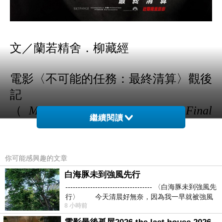
文／蘭若精舍．柳藏經
電影〈不可能的任務：最終清算〉觀後
記
（
Mission: Impossible – The Final
繼續閱讀
Reckoning
）
回到1996年5月22日伊森韓特因為盜取
你可能感興趣的文章
中情局的探員名單後，
開啟了一連串的
白海豚未到強風先行
連鎖反應，所有組織裡的叛變，與後來
----------------------------------- 〈白海豚未到強風先
行〉 今天清晨好無奈，因為我一早就被強風
自己的女友被綁架，都跟這份名單有
8 小時前
關，所有惡魔的入侵，源於被稱為「兔