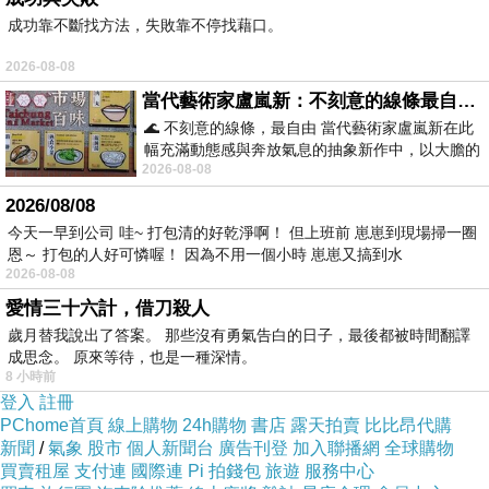
成功靠不斷找方法，失敗靠不停找藉口。
2026-08-08
閒適
上一篇：
當代藝術家盧嵐新：不刻意的線條最自由，讓色彩流動、筆觸自己說話
🌊 不刻意的線條，最自由 當代藝術家盧嵐新在此
無常
下一篇：
幅充滿動態感與奔放氣息的抽象新作中，以大膽的
2026-08-08
藍色顏料在白色畫布上揮灑、壓印與流淌
2026/08/08
今天一早到公司 哇~ 打包清的好乾淨啊！ 但上班前 崽崽到現場掃一圈
恩～ 打包的人好可憐喔！ 因為不用一個小時 崽崽又搞到水
2026-08-08
愛情三十六計，借刀殺人
歲月替我說出了答案。 那些沒有勇氣告白的日子，最後都被時間翻譯
成思念。 原來等待，也是一種深情。
8 小時前
登入
註冊
PChome首頁
線上購物
24h購物
書店
露天拍賣
比比昂代購
新聞
/
氣象
股市
個人新聞台
廣告刊登
加入聯播網
全球購物
買賣租屋
支付連
國際連
Pi 拍錢包
旅遊
服務中心