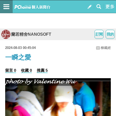
蘭若精舍NANOSOFT
訂閱
我的
2024-08-03 00:45:04
柳藏經
一瞬之愛
留言 0
收藏 0
推薦 5