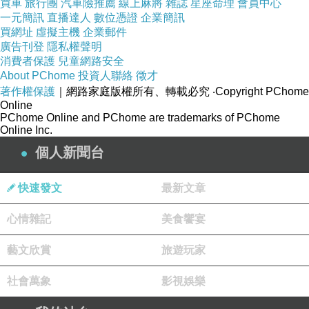
買車
旅行團
汽車險推薦
線上麻將
雜誌
星座命理
會員中心
一元簡訊
直播達人
數位憑證
企業簡訊
買網址
虛擬主機
企業郵件
廣告刊登
隱私權聲明
消費者保護
兒童網路安全
About PChome
投資人聯絡
徵才
著作權保護
｜網路家庭版權所有、轉載必究
‧Copyright PChome
Online
PChome Online and PChome are trademarks of PChome
Online Inc.
個人新聞台
快速發文
最新文章
心情雜記
美食饗宴
藝文欣賞
旅遊玩家
社會萬象
影視娛樂