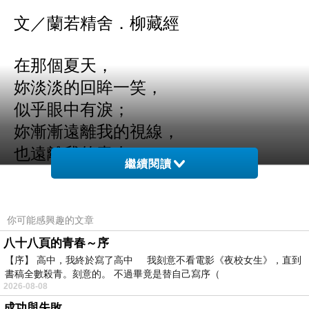
文／蘭若精舍．柳藏經
在那個夏天，
妳淡淡的回眸一笑，
似乎眼中有淚；
妳漸漸遠離我的視線，
也遠離我的青春。
繼續閱讀
而我的心底也永遠騰出一塊租界地，
把妳放在我心裡，
塵封冰凍，
你可能感興趣的文章
但我知道妳就在那裡不曾離去！
八十八頁的青春～序
【序】 高中，我終於寫了高中 我刻意不看電影《夜校女生》，直到
書稿全數殺青。刻意的。 不過畢竟是替自己寫序（
（柳藏經于蘭若精舍2012/8/3）
2026-08-08
成功與失敗