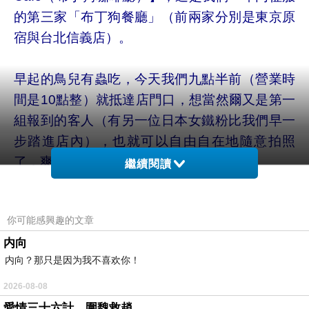
的第三家「布丁狗餐廳」（前兩家分別是東京原
宿與台北信義店）。
早起的鳥兒有蟲吃，今天我們九點半前（營業時
間是10點整）就抵達店門口，想當然爾又是第一
組報到的客人（有另一位日本女鐵粉比我們早一
步踏進店內），也就可以自由自在地隨意拍照
了，爽！
繼續閱讀
「梅田店」的裝潢跟其他分店差不多，都是以暖
你可能感興趣的文章
黃色為裝潢主色調，然後店裡頭同樣處處都能看
内向
到布丁狗的身影，不過為了呼應關西大阪的美食
内向？那只是因为我不喜欢你！
文化，限定商品與餐點特別加入「章魚燒」以及
「大阪燒」這兩種元素，外型都超級可愛的啦！
2026-08-08
愛情三十六計，圍魏救趙