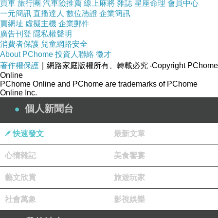
買車
旅行團
汽車險推薦
線上麻將
雜誌
星座命理
會員中心
布丁狗-3
一元簡訊
直播達人
數位憑證
企業簡訊
買網址
虛擬主機
企業郵件
廣告刊登
隱私權聲明
開放式廚房讓人吃得更加安心
消費者保護
兒童網路安全
About PChome
投資人聯絡
徵才
著作權保護
｜網路家庭版權所有、轉載必究
‧Copyright PChome
Online
PChome Online and PChome are trademarks of PChome
Online Inc.
布丁狗-4
個人新聞台
「BRUNO del VINO」的早餐定價一人1944日圓
快速發文
最新文章
（房客另享優惠價）
心情雜記
美食饗宴
藝文欣賞
旅遊玩家
社會萬象
影視娛樂
布丁狗-5