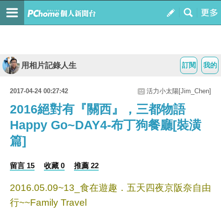
用相片記錄人生
訂閱
我的
2017-04-24 00:27:42
活力小太陽[Jim_Chen]
2016絕對有『關西』，三都物語
Happy Go~DAY4-布丁狗餐廳[裝潢
篇]
留言 15
收藏 0
推薦 22
2016.05.09~13_食在遊趣．五天四夜京阪奈自由
行~~Family Travel