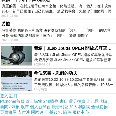
真正的愛，在我走遍千山萬水之後，仍然想起。 有一個人，從未攻你
的心，卻早已圍住了自己的餘生。 於是我學會，先替你守住疲憊，再
2026-08-08
布丁狗-1
妥協
關於妥協 我的為人和職業 沒有讓我相信 「湊巧」，「剛巧」的餘地
可是 每樣的出現都寫著「湊巧」「剛巧」 於是 我問了
今天的早餐就直接在飯店一樓的「BRUNO del
2026-08-08
VINO」餐廳享用
開箱｜JLab Jbuds OPEN 開放式耳罩藍牙耳機 - 設計美學，輕巧、透氣、環境音全物理達成！
產品名稱：JLab Jbuds OPEN 開放式耳罩藍牙耳
機 產品資訊 JLab Jbuds OPEN 開放式耳罩藍牙
2026-08-08
耳機評語：非常有特色，值得喜愛美型工
希伯來書 - 忍耐的功夫
布丁狗-2
希伯來書10:32-10:39 10:32你們要追念往日、蒙
了光照以後、所忍受大爭戰的各樣苦難． 10:33一
18 小時前
面被毀謗、遭患難、成了戲景、叫眾人
夜裡在這麼優雅的地方喝點小酒感覺也是不賴
登入
註冊
PChome首頁
線上購物
24h購物
書店
露天拍賣
比比昂代購
新聞
/
氣象
股市
個人新聞台
廣告刊登
加入聯播網
全球購物
買賣租屋
支付連
國際連
Pi 拍錢包
旅遊
服務中心