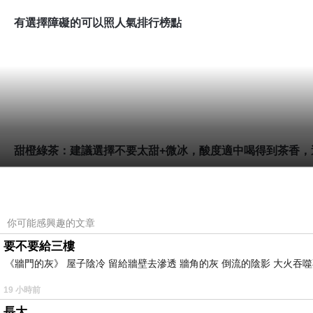
有選擇障礙的可以照人氣排行榜點
甜橙綠茶：建議選擇不要太甜
+
微冰，酸度適中喝得到茶香，
你可能感興趣的文章
柳橙盛產季使用
台灣古坑柳橙，非
盛產季使用美國進口甜橙
要不要給三樓
《牆門的灰》 屋子陰冷 留給牆壁去滲透 牆角的灰 倒流的陰影 大火吞噬
19 小時前
長大