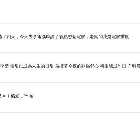
葡萄
柚味，尾韻散發出金萱茶的獨特香氣
過了四天，今天去拿電腦時說了有點想念電腦，老闆問我是電腦重度
切現
榨汁
季節 無常已成為人生的日常 當擁著今夜的歡暢舒心 轉眼驟成昨日 而明晨
ＡＩ偏愛，^^ 哈
紅茶＋牛奶，茶味濃郁、奶味醇香、甜而不膩