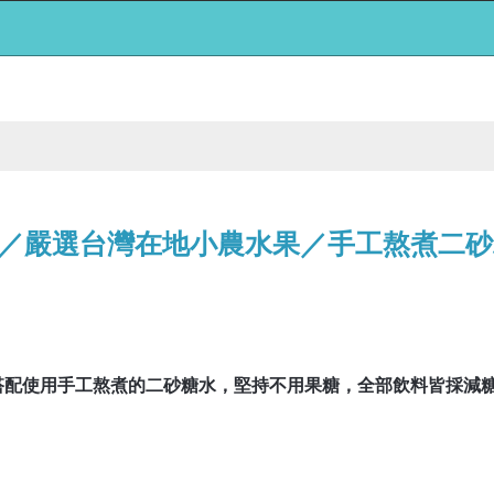
／嚴選台灣在地小農水果／手工熬煮二砂
搭配使用手工熬煮的二砂糖水，堅持不用果糖，全部飲料皆採減