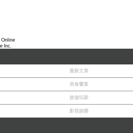
酸度剛剛好清爽不膩口，吃得到果肉營養滿分
 Online
 Inc.
最新文章
美食饗宴
旅遊玩家
甜味，尾韻散發出迷人的荔枝香氣
影視娛樂