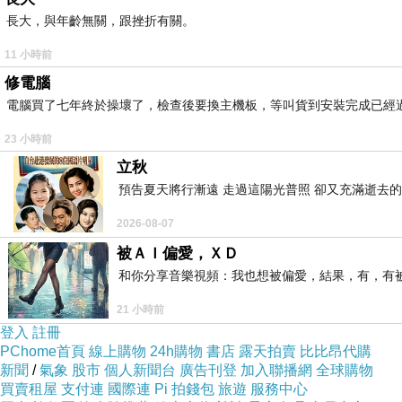
柚香金萱：
建議選擇不要太甜
+
微冰，一入口就感受到
濃郁的
長大，與年齡無關，跟挫折有關。
11 小時前
修電腦
電腦買了七年終於操壞了，檢查後要換主機板，等叫貨到安裝完成已經
使用紅寶石葡萄柚，果肉酸中帶甜，果香馥郁濃厚
，現點現
23 小時前
立秋
預告夏天將行漸遠 走過這陽光普照 卻又充滿逝去的
2026-08-07
被ＡＩ偏愛，ＸＤ
和你分享音樂視頻：我也想被偏愛，結果，有，有被
趴趴泰奶：建議微糖+微冰，使用泰國ChaTraMue手標牌
21 小時前
登入
註冊
PChome首頁
線上購物
24h購物
書店
露天拍賣
比比昂代購
新聞
/
氣象
股市
個人新聞台
廣告刊登
加入聯播網
全球購物
買賣租屋
支付連
國際連
Pi 拍錢包
旅遊
服務中心
免費加寒天增添豐富口感，超低熱量又有飽足感