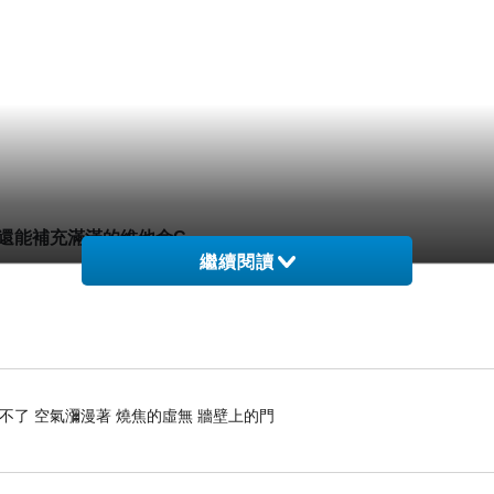
還能補充滿滿
的維他命
C
繼續閱讀
，現點現切現
榨汁
不了 空氣瀰漫著 燒焦的虛無 牆壁上的門