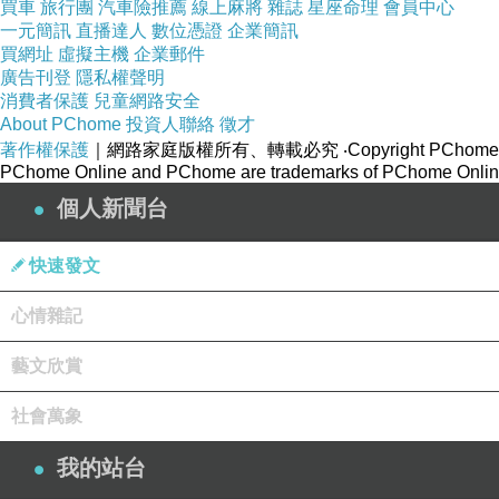
買車
旅行團
汽車險推薦
線上麻將
雜誌
星座命理
會員中心
一元簡訊
直播達人
數位憑證
企業簡訊
買網址
虛擬主機
企業郵件
廣告刊登
隱私權聲明
消費者保護
兒童網路安全
About PChome
投資人聯絡
徵才
綜合野莓優格：建議選擇不要太甜+微冰，無糖會影響風味，
著作權保護
｜網路家庭版權所有、轉載必究
‧Copyright PChome
PChome Online and PChome are trademarks of PChome Online
個人新聞台
使用冷凍藍莓+覆盆莓+黑莓，再加入優酪乳現打
快速發文
心情雜記
藝文欣賞
甘荔涼：建議選擇不要太甜+微冰，喝得到甘蔗原汁的自然香
社會萬象
我的站台