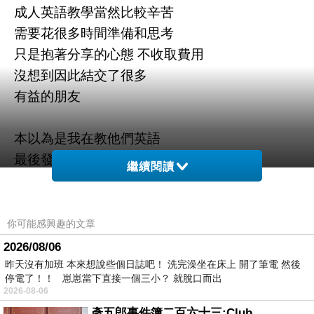
成人英語教學當然比較辛苦
需要花很多時間準備和思考
只是抱著分享的心態 不收取費用
沒想到因此結交了很多
有益的朋友
本以為是我在教他們英語
最後發現
繼續閱讀
他們給我的生命厚度
比我給他們的
多好多好多
你可能感興趣的文章
2026/08/06
認識新的 又好的 朋友
昨天沒有加班 本來想說些個日誌吧！ 洗完澡坐在床上 開了筆電 然後
停電了！！ 崽崽當下直接一個三小？ 就脫口而出
為我最近的生活
2026-08-06
增添好多的樂趣和驚喜
彥五郎事件簿二百六十三:Club