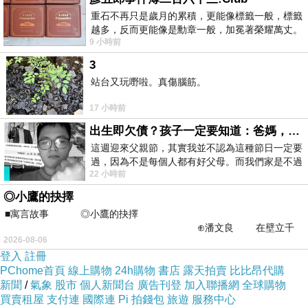
重石不再只是歲月的累積，更能像標籤一般，標籤
越多，反而更能像是勳章一般，加冕著榮耀萬丈。
9 小時前
習慣一如縱容，成了再難輕輕放下的罪證
3
站台又玩嘢啦。真傷腦筋。
17 小時前
出生即欠債？孩子一定要知道：爸媽，其實我不欠你們
這週迎來父親節，其實我並不認為這種節日一定要
過，因為不是每個人都有好父母。而我們家是不過
22 小時前
節的，平時也沒什麼儀式感，生活趨近冷
林步竹
◎小鷹的抉擇
2017-09-24 18:17:36
■寓言故事 ◎小鷹的抉擇
I'ts very good
⊕潘文良 在壁立千
2026-08-06
仞的懸崖上，有一座遮天蔽
登入
註冊
PChome首頁
線上購物
24h購物
書店
露天拍賣
比比昂代購
新聞
/
氣象
股市
個人新聞台
廣告刊登
加入聯播網
全球購物
買賣租屋
支付連
國際連
Pi 拍錢包
旅遊
服務中心