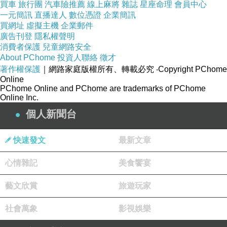
買車
旅行團
汽車險推薦
線上麻將
雜誌
星座命理
會員中心
一元簡訊
直播達人
數位憑證
企業簡訊
買網址
虛擬主機
企業郵件
廣告刊登
隱私權聲明
消費者保護
兒童網路安全
About PChome
投資人聯絡
徵才
著作權保護
｜網路家庭版權所有、轉載必究
‧Copyright PChome
Online
PChome Online and PChome are trademarks of PChome
Online Inc.
個人新聞台
快速發文
最新文章
心情雜記
美食饗宴
藝文欣賞
旅遊玩家
社會萬象
影視娛樂