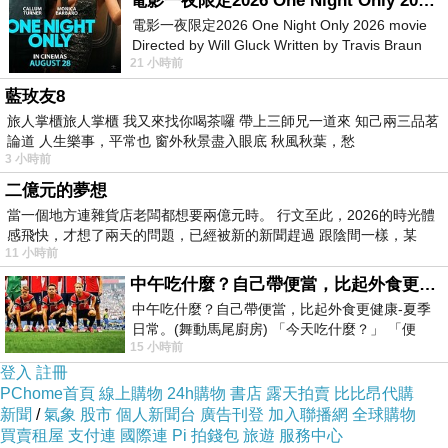
電影一夜限定2026 One Night Only 2026 movie
電影一夜限定2026 One Night Only 2026 movie
Directed by Will Gluck Written by Travis Braun
21 小時前
Starring Monica Barbaro
藍玫友8
旅人掌櫃旅人掌櫃 我又來找你喝茶囉 帶上三師兄一道來 知己兩三品茗
論道 人生樂事，平常也 窗外秋景盡入眼底 秋風秋葉，愁
3 小時前
二億元的夢想
當一個地方連雜貨店老闆都想要兩億元時。 行文至此，2026的時光體
感飛快，才想了兩天的問題，已經被新的新聞趕過 跟陰間一樣，某
11 小時前
中午吃什麼？自己帶便當，比起外食更健康-夏季日常。(舞動馬尾廚房)
中午吃什麼？自己帶便當，比起外食更健康-夏季
日常。(舞動馬尾廚房) 「今天吃什麼？」 「便
15 小時前
當？麵？還是炒飯？」 每天都在選擇
登入
註冊
原來是台語的 『 菸頭不要亂丟 』 ，『 檳榔汁不要亂吐 』，真是有
PChome首頁
線上購物
24h購物
書店
露天拍賣
比比昂代購
新聞
/
氣象
股市
個人新聞台
廣告刊登
加入聯播網
全球購物
買賣租屋
支付連
國際連
Pi 拍錢包
旅遊
服務中心