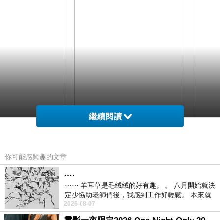
繼續閱讀
你可能感興趣的文章
….
⋯⋯ 羊耳草是毛絨絨的好有趣。 。 八月開始就決
定少協助老師們後，我感到工作好輕鬆。 本來就
『 婚逃賣卵蛋 』? 『 兵能接麥卵屁 』?這兩句是什麼意思? 是客家
2026-08-07
不是我的工作啊。 真