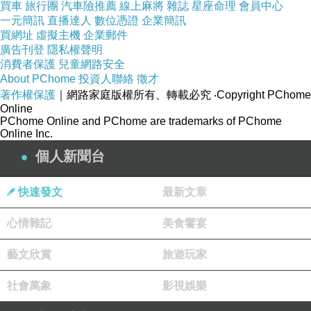
買車
旅行團
汽車險推薦
線上麻將
雜誌
星座命理
會員中心
一元簡訊
直播達人
數位憑證
企業簡訊
買網址
虛擬主機
企業郵件
廣告刊登
隱私權聲明
消費者保護
兒童網路安全
About PChome
投資人聯絡
徵才
著作權保護
｜網路家庭版權所有、轉載必究
‧Copyright PChome
Online
PChome Online and PChome are trademarks of PChome
Online Inc.
個人新聞台
快速發文
最新文章
心情雜記
美食饗宴
牛車寮，是進入勝興車站的老街入口。
藝文欣賞
旅遊玩家
社會萬象
影視娛樂