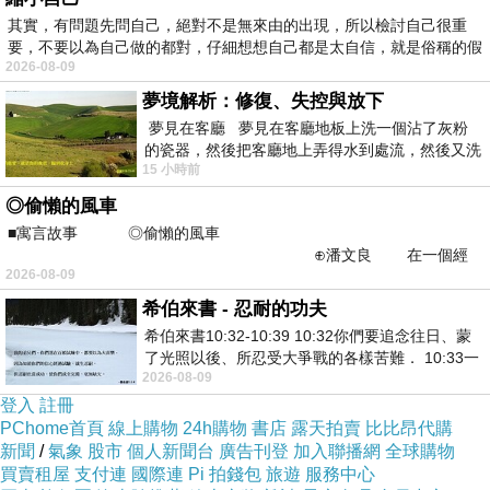
其實，有問題先問自己，絕對不是無來由的出現，所以檢討自己很重
要，不要以為自己做的都對，仔細想想自己都是太自信，就是俗稱的假
2026-08-09
夢境解析：修復、失控與放下
文昌廟隱身在台中市區巷弄之間，外表看似不起眼，與現代建築格格
夢見在客廳 夢見在客廳地板上洗一個沾了灰粉
不到一踏入內，彷彿走進時光隧道，來到古代文人的故居，好奇妙的
的瓷器，然後把客廳地上弄得水到處流，然後又洗
15 小時前
一頂棒球潮帽，後來發現帽
^_^
◎偷懶的風車
■寓言故事 ◎偷懶的風車
⊕潘文良 在一個經
2026-08-09
常颳風的山丘上—&m
希伯來書 - 忍耐的功夫
希伯來書10:32-10:39 10:32你們要追念往日、蒙
了光照以後、所忍受大爭戰的各樣苦難． 10:33一
2026-08-09
面被毀謗、遭患難、成了戲景、叫眾人
登入
註冊
PChome首頁
線上購物
24h購物
書店
露天拍賣
比比昂代購
新聞
/
氣象
股市
個人新聞台
廣告刊登
加入聯播網
全球購物
買賣租屋
支付連
國際連
Pi 拍錢包
旅遊
服務中心