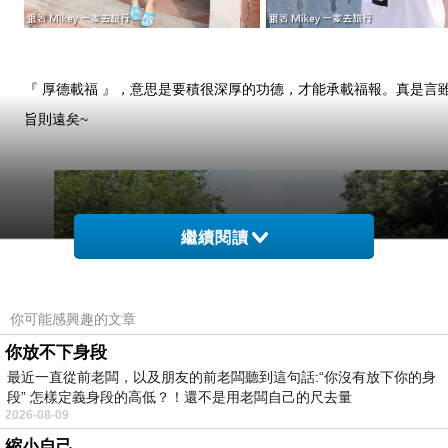
『 厚德載福 』，意思是要積很深厚的功德，才能承載福報。真是言
旨則遠矣~
繼續閱讀
你可能感興趣的文章
你放不下身段
最近一直從前老闆，以及朋友的前老闆聽到這句話:“你沒有放下你的身
段” 怎樣定義身段的高低？！還不是用老闆自己的尺去量
2026-08-09
縮小自己