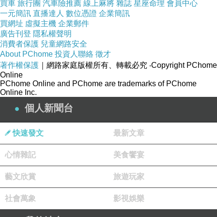
買車
旅行團
汽車險推薦
線上麻將
雜誌
星座命理
會員中心
一元簡訊
直播達人
數位憑證
企業簡訊
買網址
虛擬主機
企業郵件
廣告刊登
隱私權聲明
消費者保護
兒童網路安全
About PChome
投資人聯絡
徵才
著作權保護
｜網路家庭版權所有、轉載必究
‧Copyright PChome
Online
PChome Online and PChome are trademarks of PChome
『 圖書府 』 是指古籍堆積之處，『 翰墨林 』 則是指筆墨之林，比
Online Inc.
集之處，或指文壇。
個人新聞台
【 註 】
快速發文
最新文章
『 東壁圖書府, 西園翰墨林 』，此對聯出自唐代詩人張說的詩 : 《 
心情雜記
美食饗宴
於麗正殿書院宴賦得林字 》。
藝文欣賞
旅遊玩家
社會萬象
影視娛樂