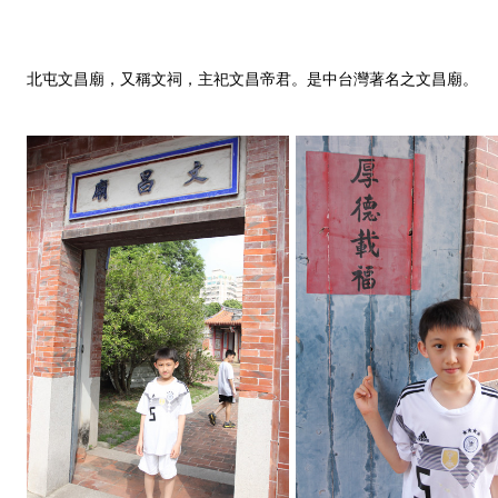
北屯文昌廟，又稱文祠，主祀文昌帝君。是中台灣著名之文昌廟。