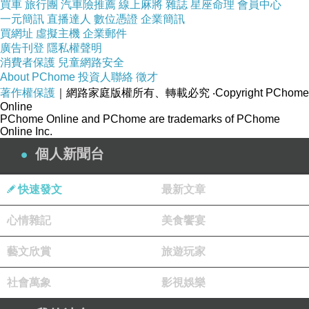
買車
旅行團
汽車險推薦
線上麻將
雜誌
星座命理
會員中心
一元簡訊
直播達人
數位憑證
企業簡訊
買網址
虛擬主機
企業郵件
2005 年漢城的中文名稱正式更改為 『 首爾 』，4 月首爾塔正式更
廣告刊登
隱私權聲明
消費者保護
兒童網路安全
的 『 N 首爾塔 』。N 在這裡即代表了南山（ 남산，Namsan ），
About PChome
投資人聯絡
徵才
英語 New（ 新 ）的意思。 ( 資料來源 :
維基百科
)
著作權保護
｜網路家庭版權所有、轉載必究
‧Copyright PChome
Online
PChome Online and PChome are trademarks of PChome
Online Inc.
個人新聞台
南山塔不僅位於首爾市最大的公園（ 南山公園 ），而且位於首爾市
快速發文
最新文章
爲首爾的象徵，東邊龍門山，西邊仁川前海與仁川港，南面可以遠望
城，北面又可以俯視鬆嶽山。 ( 資料來源 :
首爾南山塔 景區介紹
)
心情雜記
美食饗宴
藝文欣賞
旅遊玩家
社會萬象
影視娛樂