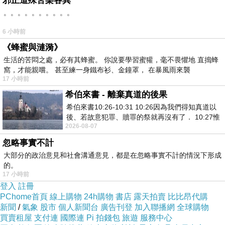
邪正道殊苦樂各異
。。。。。。。。。。
6 小時前
下車後還要走一段坡道， 上坡走起來比較吃力， 下坡則要注意小朋
《蜂蜜與漣漪》
生活的苦悶之處，必有其蜂蜜。 你說要學習蜜獾，毫不畏懼地 直搗蜂
不要嬉戲奔跑， 以免跌倒受傷。
窩，才能親嚐。 甚至練一身鐵布衫、金鐘罩， 在暴風雨來襲
17 小時前
希伯來書 - 離棄真道的後果
希伯來書10:26-10:31 10:26因為我們得知真道以
後、若故意犯罪、贖罪的祭就再沒有了． 10:27惟
2026-08-07
有戰懼等候審判和那燒滅眾敵人的烈火
忽略事實不計
大部分的政治意見和社會溝通意見，都是在忽略事實不計的情況下形成
的。
17 小時前
登入
註冊
PChome首頁
線上購物
24h購物
書店
露天拍賣
比比昂代購
新聞
/
氣象
股市
個人新聞台
廣告刊登
加入聯播網
全球購物
買賣租屋
支付連
國際連
Pi 拍錢包
旅遊
服務中心