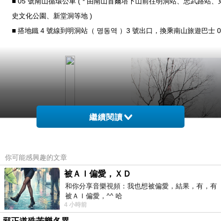
■ 05 號南山循環公車 ( * 由南山首爾塔下山前往明洞站、忠武路站
史文化公園、新堂洞等地 )
■ 搭地鐵 4 號線到明洞站（ 명동역 ）3 號出口，換乘南山旅遊巴士 0
繼續閱讀
你可能感興趣的文章
被ＡＩ偏愛，ＸＤ
和你分享音樂視頻：我也想被偏愛，結果，有，有
被ＡＩ偏愛，^^ 哈
4 小時前