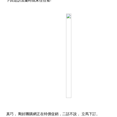
下回造訪宜蘭時就來住住看!
真巧， 剛好團購網正在特價促銷，二話不說， 立馬下訂。