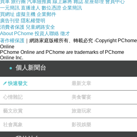
買車
旅行團
汽車險推薦
線上麻將
雜誌
星座命理
會員中心
一元簡訊
直播達人
數位憑證
企業簡訊
買網址
虛擬主機
企業郵件
廣告刊登
隱私權聲明
消費者保護
兒童網路安全
About PChome
投資人聯絡
徵才
著作權保護
｜網路家庭版權所有、轉載必究
‧Copyright PChome
Online
PChome Online and PChome are trademarks of PChome
Online Inc.
個人新聞台
快速發文
最新文章
今天大雨不斷，想必入住率應該不高才對，想不到，這次連假幾乎天
心情雜記
美食饗宴
有些遊客甚至還連住兩天。
藝文欣賞
旅遊玩家
社會萬象
影視娛樂