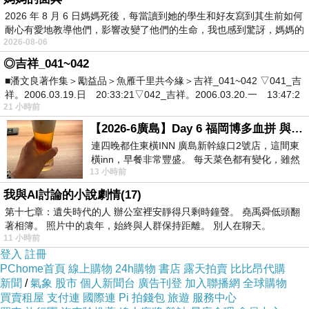
2026 年 8 月 6 日媽媽死後，每當讀到她的學生和好友寫到其生前如何
耐心有愛地教導他們，影響改變了他們的生命，我也感到驚訝，媽媽的
2026-08-06
◎吉祥_041~042
■潘文良著作集＞勵益品＞魚雁千里共今緣＞吉祥_041~042 ▽041_吉
祥。2006.03.19.日 20:33:21▽042_吉祥。2006.03.20.一 13:47:2
21 小時前
【2026-6廣島】Day 6 福岡博多血拼 與機場接送少年司機深夜對談
連四晚都住東橫INN 廣島新幹線口2號店，這間東
橫inn，早餐非常豐盛。 每天菜色都有變化，雖然
13 小時前
看到工作人員拿出料理包加熱，但
我與AI討論的小說劇情(17)
第十七章：遺失時代的人 辦公室裡安靜得只剩時鐘聲。 堯禹舜低頭翻
民宿外觀就像座小型城堡，不知道的人還以為是座遊樂園呢!
著相簿。 照片中的袁年，始終與人群保持距離。 別人在聊天。
11 小時前
登入
註冊
PChome首頁
線上購物
24h購物
書店
露天拍賣
比比昂代購
新聞
/
氣象
股市
個人新聞台
廣告刊登
加入聯播網
全球購物
買賣租屋
支付連
國際連
Pi 拍錢包
旅遊
服務中心