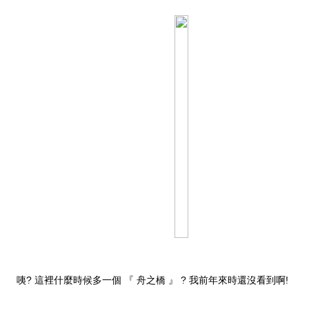
咦? 這裡什麼時候多一個 『 舟之橋 』 ? 我前年來時還沒看到啊!