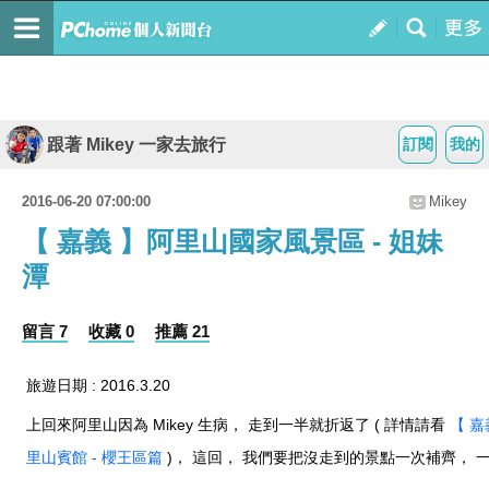
跟著 Mikey 一家去旅行
訂閱
我的
2016-06-20 07:00:00
Mikey
【 嘉義 】阿里山國家風景區 - 姐妹
潭
留言 7
收藏 0
推薦 21
旅遊日期 : 2016.3.20
上回來阿里山因為 Mikey 生病， 走到一半就折返了 ( 詳情請看
【 嘉
里山賓館 - 櫻王區篇
)， 這回， 我們要把沒走到的景點一次補齊， 一