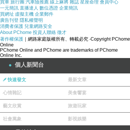
買車
旅行團
汽車險推薦
線上麻將
雜誌
星座命理
會員中心
一元簡訊
直播達人
數位憑證
企業簡訊
買網址
虛擬主機
企業郵件
廣告刊登
隱私權聲明
消費者保護
兒童網路安全
About PChome
投資人聯絡
徵才
著作權保護
｜網路家庭版權所有、轉載必究
‧Copyright PChome
Online
PChome Online and PChome are trademarks of PChome
Online Inc.
個人新聞台
以前的人真的好聰明喔， 竟然會想出這種方法來運木材， 太厲害了!
快速發文
最新文章
心情雜記
美食饗宴
藝文欣賞
旅遊玩家
社會萬象
影視娛樂