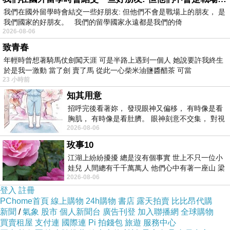
木、象鼻木等各特色樹盡收眼底。 ( 資料來源 :
阿里山舟之橋
)
我們在國外留學時會結交一些好朋友: 但他們不會是戰場上的朋友， 是
我們國家的好朋友。 我們的留學國家永遠都是我們的倚
2026-08-06
致青春
年輕時曾想著騎馬仗劍闖天涯 可是半路上遇到一個人 她說要許我終生
於是我一激動 當了劍 賣了馬 從此一心柴米油鹽醬醋茶 可當
23 小時前
知其用意
招呼完後看著妳， 發現眼神又偏移， 有時像是看
胸肌， 有時像是看肚臍。 眼神刻意不交集， 對視
2026-08-06
視線不對齊， 讓我很難不
玫事10
江湖上紛紛擾擾 總是沒有個事實 世上不只一位小
娃兒 人間總有千千萬萬人 他們心中有著一座山 梁
2026-08-06
山佛山泰華衡恆嵩 一山之高
登入
註冊
PChome首頁
線上購物
24h購物
書店
露天拍賣
比比昂代購
新聞
/
氣象
股市
個人新聞台
廣告刊登
加入聯播網
全球購物
買賣租屋
支付連
國際連
Pi 拍錢包
旅遊
服務中心