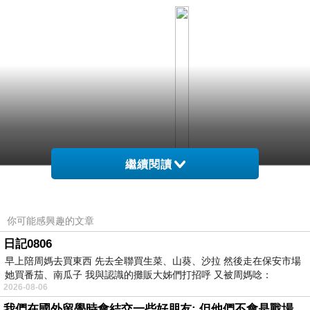
繼續閱讀
你可能感興趣的文章
日記0806
早上陪周媽去買東西 先去全聯買生菜、山葵、沙拉 然後走在保安市場
阿里山 『 舟之橋 』 ， 是阿里山國家森林遊樂區新景點，位於香林
她買番茄、南瓜子 我與認識的攤販大姊們打招呼 又被周媽唸：
2026-08-06
設計為舟型跨橋、木棧道， 透過走橋可以將園區內的櫻王、受鎮宮
我們在國外留學時會結交一些好朋友: 但他們不會是戰場上的朋友