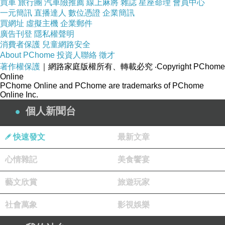
買車
旅行團
汽車險推薦
線上麻將
雜誌
星座命理
會員中心
一元簡訊
直播達人
數位憑證
企業簡訊
買網址
虛擬主機
企業郵件
廣告刊登
隱私權聲明
消費者保護
兒童網路安全
About PChome
投資人聯絡
徵才
著作權保護
｜網路家庭版權所有、轉載必究
‧Copyright PChome
Online
PChome Online and PChome are trademarks of PChome
Online Inc.
沒多久，便拿到一張門票，上頭印著園區裡可愛動物的圖案。
個人新聞台
快速發文
最新文章
心情雜記
美食饗宴
藝文欣賞
旅遊玩家
走進入口門，裡面的空間算寬敞明亮，左手邊是購票區、右手邊是商品
社會萬象
影視娛樂
販售區。