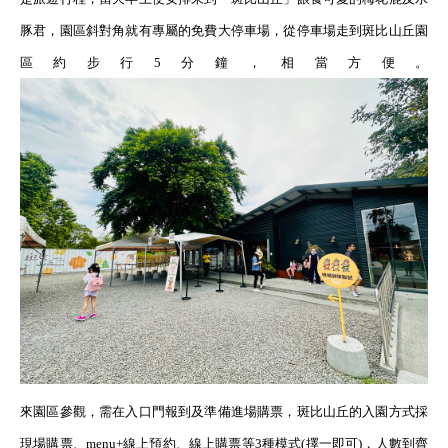
豚君，園區斜對角就有專屬的免費大停車場，從停車場走到斑比山丘園
區約步行
5
分鐘，相當方便。
來園區參觀，需在入口門報到及準備進場購票，斑比山丘的入園方式採
現場購票、
menu+
線上預約、線上購票等
3
種模式
(
擇一即可
)
，人數到齊