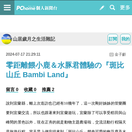
山居歲月之生活雜記
訂閱
我的
2024-07-17 21:29:11
金子齡
零距離餵小鹿＆水豚君體驗の『斑比
山丘 Bambi Land』
留言 0
收藏 0
推薦 2
說到宜蘭縣，離上次造訪也已經有
10
幾年了，這一次剛好姊姊的管樂團
要到宜蘭交流，所以也跟著來到宜蘭遊玩，宜蘭除了可以享受稻田與山
峰間的景色以外，現在正夯的就是動物主題農場啦，交流活動行程隔天
是旅遊行程，當天早上便安排來到「斑比山丘」餵食可愛的梅花鹿及水