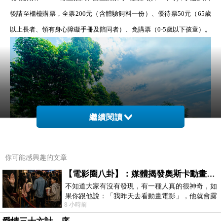
後請至櫃檯購票，全票
200
元（含體驗飼料一份）、優待票
50
元（
65
歲
以上長者、領有身心障礙手冊及陪同者）、免購票（
0-5
歲以下孩童）
。
繼續閱讀
你可能感興趣的文章
【電影圈八卦】：媒體揭發奧斯卡動畫項目投票醜聞！好萊塢為什麼看不起動畫電影？
不知道大家有沒有發現，有一種人真的很神奇，如
果你跟他說：「我昨天去看動畫電影」，他就會露
「飛花鹿院」，趁著在入口門等候進場的空檔，走到斑比山丘的前院，
8 小時前
出一種慈祥的微笑，然後問你是不是陪小
可以看到一整排彩繪的飛落的花雨與梅花斑點在牆面上相映成趣，趁著