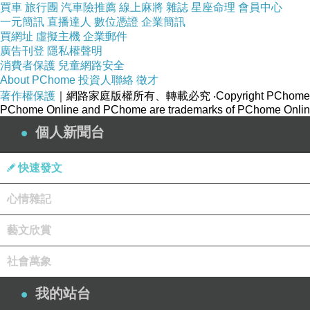
買車
旅行團
汽車險推薦
線上麻將
雜誌
星座命理
會員中心
一元簡訊
直播達人
數位憑證
企業簡訊
買網址
虛擬主機
企業郵件
廣告刊登
隱私權聲明
消費者保護
兒童網路安全
About PChome
投資人聯絡
徵才
著作權保護
｜網路家庭版權所有、轉載必究
‧Copyright PChome
PChome Online and PChome are trademarks of PChome Online
個人新聞台
快速發文
店家的騎樓是工作區，工作人員有
2-3
位，手腳都很俐落，後半部是內用區
心情雜記
藝文欣賞
社會萬象
我的站台