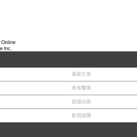
 Online
 Inc.
最新文章
，座位排放在住家
1
樓裡面，用餐環境很居家。
美食饗宴
旅遊玩家
影視娛樂