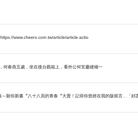
/www.cheers.com.tw/article/article.actio
那年，何春燕五歲，坐在後台戲箱上，看外公何安慶縫補一
版～願你新書〞八十八頁的青春〞大賣！記得你曾經在我的版留言…「好讚