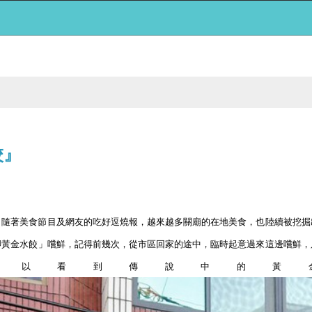
餃』
，隨著美食節目及網友的吃好逗燒報，越來越多關廟的在地美食，也陸續被挖掘
腳黃金水餃」嚐鮮，記得前幾次，從市區回家的途中，臨時起意過來這邊嚐鮮，
以看到傳說中的黃