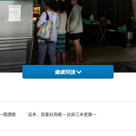
繼續閱讀
有事先看到網友介紹，會很少有機會繞到這邊，店家外觀跟一般麵店沒兩樣，招
熟路的用餐者
是一聲讚嘆 這本，質量好高喔 ~ 比前三本更勝一