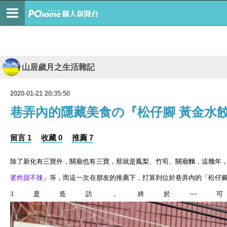
山居歲月之生活雜記
2020-01-21 20:35:50
巷弄內的隱藏美食の『松仔腳 黃金水
留言 1
收藏 0
推薦 7
除了新化有三寶外，關廟也有三寶，那就是鳳梨、竹筍、關廟麵，
這幾年
婆
炸
甜不辣
」等，而這一次在朋友的推薦下，打算到位於巷弄內的「松仔
3
是造訪，終於
~~
可