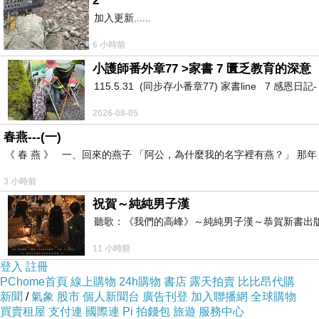
2
加入更新......
6 小時前
小護師番外章77 >家書 7 匱乏教育的深意
115.5.31 (同步存小番章77) 家書line 7 感恩日記- https:/
2026-08-05
春燕---(一)
《 春 燕 》 一、回來的燕子 「阿公，為什麼我的名字裡有燕？」 
3 小時前
祝賀～純純男子漢
聽歌：《我們的高峰》～純純男子漢～恭賀新書出
11 小時前
登入
註冊
PChome首頁
線上購物
24h購物
書店
露天拍賣
比比昂代購
新聞
/
氣象
股市
個人新聞台
廣告刊登
加入聯播網
全球購物
買賣租屋
支付連
國際連
Pi 拍錢包
旅遊
服務中心