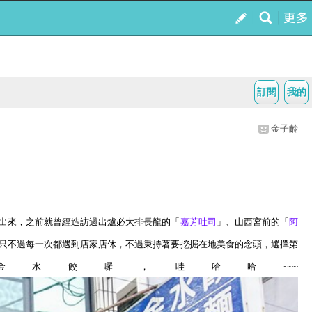
訂閱
我的
金子齡
出來，之前就曾經造訪過出爐必大排長龍的「
嘉
芳
吐司
」、山西宮前的「
阿
只不過每一次都遇到店家店休，不過秉持著要挖掘在地美食的念頭，選擇第
金水餃囉，哇哈哈
~~~