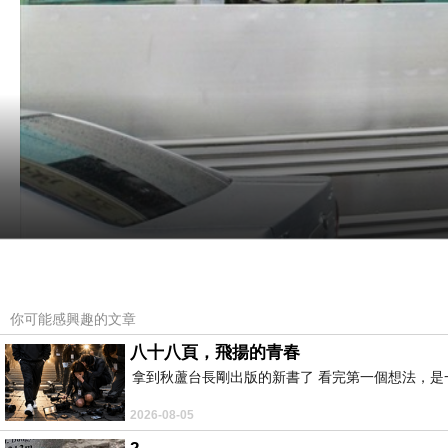
你可能感興趣的文章
「松仔腳黃金水餃」位於比較小的道路上，店家周遭都是住家，如果不是
八十八頁，飛揚的青春
看到許多熟門
拿到秋蘆台長剛出版的新書了 看完第一個想法，
2026-08-05