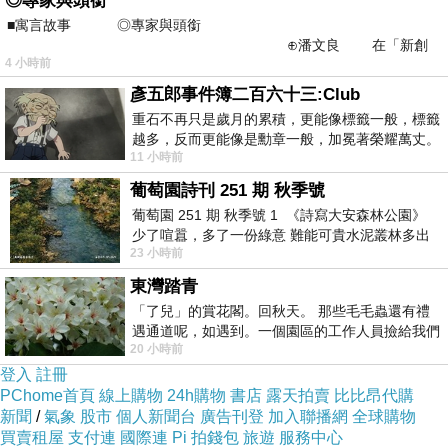
◎專家與頭銜
■寓言故事 ◎專家與頭銜
⊕潘文良 在「新創
4 小時前
之谷」裡——
彥五郎事件簿二百六十三:Club
重石不再只是歲月的累積，更能像標籤一般，標籤
越多，反而更能像是勳章一般，加冕著榮耀萬丈。
11 小時前
習慣一如縱容，成了再難輕輕放下的罪證
走進餐廳內部，裡面的裝潢風格整潔明亮
，雖然是很有年代的餐廳，不
葡萄園詩刊 251 期 秋季號
過環境維持的很好，
1
樓座位約可容納
25
人左右。
葡萄園 251 期 秋季號 1 《詩寫大安森林公園》
少了喧囂，多了一份綠意 難能可貴水泥叢林多出
23 小時前
一
東灣踏青
「了兒」的賞花閣。回秋天。 那些毛毛蟲還有禮
遇通道呢，如遇到。一個園區的工作人員撿給我們
20 小時前
細賞。
登入
註冊
PChome首頁
線上購物
24h購物
書店
露天拍賣
比比昂代購
新聞
/
氣象
股市
個人新聞台
廣告刊登
加入聯播網
全球購物
買賣租屋
支付連
國際連
Pi 拍錢包
旅遊
服務中心