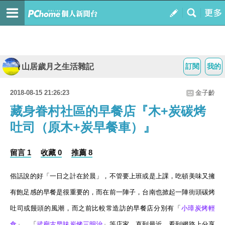
山居歲月之生活雜記
訂閱
我的
2018-08-15 21:26:23
金子齡
藏身眷村社區的早餐店『木+炭碳烤
吐司（原木+炭早餐車）』
留言 1
收藏 0
推薦 8
俗話說的好「一日之計在於晨」，
不管要上班或是上課，吃頓美味又擁
有飽足感的早餐是很重要的，
而在前一陣子，台南也掀起一陣街頭碳烤
吐司或饅頭的風
潮，而之前比較常造訪的早餐店分別有「
小
璋
炭
烤
輕
食
」、「
武廟
古早
味
炭
烤
三
明治
」等店家，直到最近，看到網路上分享