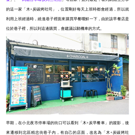
的這一家「木
+
炭碳烤吐司」，位置剛好每天上班時都會經過，所以就
利用上班經過時，繞進巷子裡面來購買早餐嚐鮮一下，由於該早餐店是
位於巷子裡，所以到這邊購買，會建議以騎機車的方式。
早期，在小北夜市停車場的街口可以看到「木
+
炭早餐車」的蹤影，後
來遷移到北區精忠街
巷子內，有自己的店面，改名為「木
+
炭碳烤吐