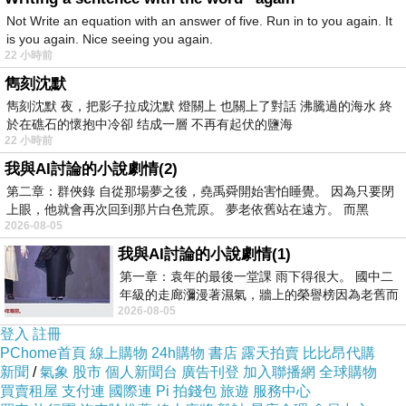
Not Write an equation with an answer of five. Run in to you again. It
is you again. Nice seeing you again.
22 小時前
雋刻沈默
雋刻沈默 夜，把影子拉成沈默 燈關上 也關上了對話 沸騰過的海水 終
於在礁石的懷抱中冷卻 结成一層 不再有起伏的鹽海
22 小時前
我與AI討論的小說劇情(2)
第二章：群俠錄 自從那場夢之後，堯禹舜開始害怕睡覺。 因為只要閉
上眼，他就會再次回到那片白色荒原。 夢老依舊站在遠方。 而黑
2026-08-05
我與AI討論的小說劇情(1)
第一章：袁年的最後一堂課 雨下得很大。 國中二
年級的走廊瀰漫著濕氣，牆上的榮譽榜因為老舊而
2026-08-05
微微捲起。 堯禹舜站在辦公室外，手
登入
註冊
PChome首頁
線上購物
24h購物
書店
露天拍賣
比比昂代購
新聞
/
氣象
股市
個人新聞台
廣告刊登
加入聯播網
全球購物
買賣租屋
支付連
國際連
Pi 拍錢包
旅遊
服務中心