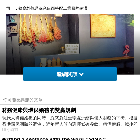
。
司」，餐廳外觀是深色店面搭配工業風的裝潢
繼續閱讀
你可能感興趣的文章
店內的空間不算大，大約有
10~12
個座位左右，牆壁上有一些藝術裝飾
財務健康與環保婚禮的雙贏規劃
及現在很流行的乾燥花，看起來就很有味道，餐具及調味料是採自助式
現代人籌備婚禮的同時，愈來愈注重環境永續與個人財務的平衡。根據
。
的
香港環保團體的調查，近年新人傾向選擇低碳餐飲、租借禮服、減少即
16 小時前
Writing a sentence with the word “again “