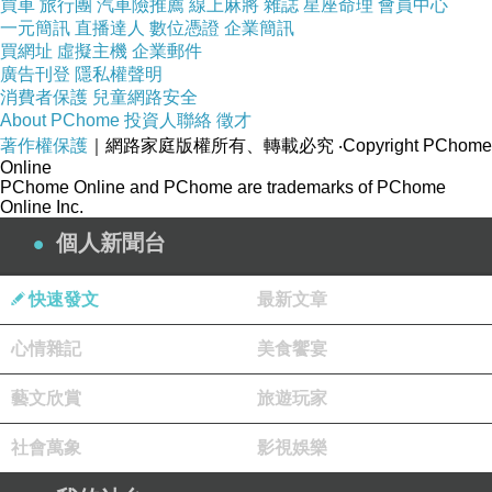
買車
旅行團
汽車險推薦
線上麻將
雜誌
星座命理
會員中心
一元簡訊
直播達人
數位憑證
企業簡訊
買網址
虛擬主機
企業郵件
廣告刊登
隱私權聲明
消費者保護
兒童網路安全
About PChome
投資人聯絡
徵才
著作權保護
｜網路家庭版權所有、轉載必究
‧Copyright PChome
Online
PChome Online and PChome are trademarks of PChome
Online Inc.
個人新聞台
快速發文
最新文章
如果人潮比較多的話，店家外頭也有擺放著幾張長腳椅，搭配綠色的毯
心情雜記
美食饗宴
子、綠色植栽，看起來也很有味道。
藝文欣賞
旅遊玩家
社會萬象
影視娛樂