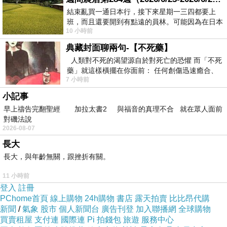
看更多回應
結束亂買一通日本行，接下來星期一三四都要上
班，而且還要開到有點遠的員林。可能因為在日本
10 小時前
花不少錢，星期一出門上班時，心裡沒有一
典藏封面聊兩句-【不死藥】
人類對不死的渴望源自於對死亡的恐懼 而「不死
藥」就這樣橫擺在你面前： 任何創傷迅速癒合、
7 小時前
停止衰老、痛覺消失…堪
小記事
早上禱告完翻聖經 加拉太書2 與福音的真理不合 就在眾人面前
對磯法說
2026-08-07
長大
長大，與年齡無關，跟挫折有關。
11 小時前
登入
註冊
PChome首頁
線上購物
24h購物
書店
露天拍賣
比比昂代購
新聞
/
氣象
股市
個人新聞台
廣告刊登
加入聯播網
全球購物
買賣租屋
支付連
國際連
Pi 拍錢包
旅遊
服務中心