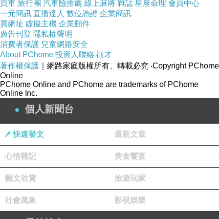
買車
旅行團
汽車險推薦
線上麻將
雜誌
星座命理
會員中心
一元簡訊
直播達人
數位憑證
企業簡訊
買網址
虛擬主機
企業郵件
廣告刊登
隱私權聲明
消費者保護
兒童網路安全
About PChome
投資人聯絡
徵才
著作權保護
｜網路家庭版權所有、轉載必究
‧Copyright PChome
Online
PChome Online and PChome are trademarks of PChome
Online Inc.
個人新聞台
快速發文
最新文章
心情雜記
美食饗宴
藝文欣賞
旅遊玩家
社會萬象
影視娛樂