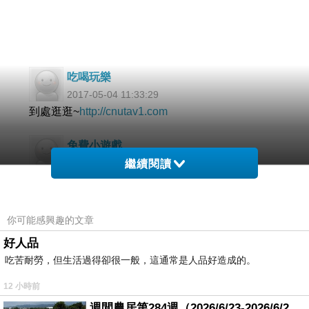
吃喝玩樂
2017-05-04 11:33:29
到處逛逛~
http://cnutav1.com
免費小遊戲
2017-02-09 11:45:51
繼續閱讀
到處逛逛~
http://www.av6f.com
賴佑建~台中房屋.土地買賣
你可能感興趣的文章
2016-06-05 15:05:19
好人品
午安安~~
吃苦耐勞，但生活過得卻很一般，這通常是人品好造成的。
開車是怕遇上這幾項麻煩，找不到車位，一直繞一
直繞情況也不好受的啦~~~
12 小時前
週間農居第284週（2026/6/23-2026/6/24) 夏至 金黃稻浪洋溢豐收喜悅