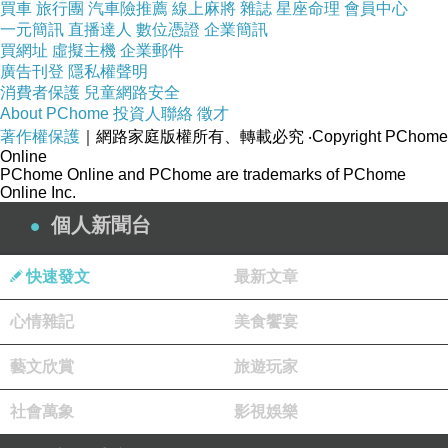
買車
旅行團
汽車險推薦
線上麻將
雜誌
星座命理
會員中心
一元簡訊
直播達人
數位憑證
企業簡訊
買網址
虛擬主機
企業郵件
廣告刊登
隱私權聲明
消費者保護
兒童網路安全
About PChome
投資人聯絡
徵才
著作權保護
｜網路家庭版權所有、轉載必究
‧Copyright PChome
Online
PChome Online and PChome are trademarks of PChome
Online Inc.
個人新聞台
快速發文
最新文章
心情雜記
美食饗宴
藝文欣賞
旅遊玩家
社會萬象
影視娛樂