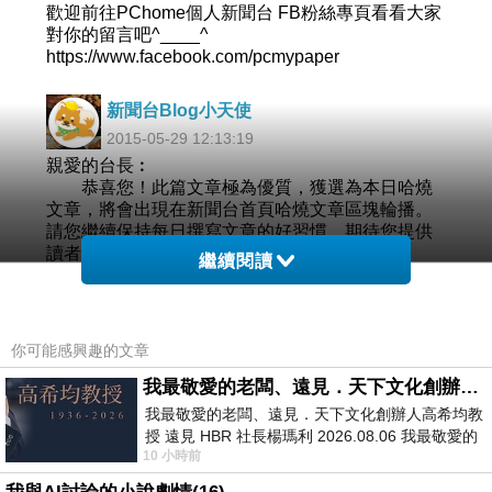
歡迎前往PChome個人新聞台 FB粉絲專頁看看大家
對你的留言吧^____^
https://www.facebook.com/pcmypaper
新聞台Blog小天使
2015-05-29 12:13:19
親愛的台長︰
恭喜您！此篇文章極為優質，獲選為本日哈燒
文章，將會出現在新聞台首頁哈燒文章區塊輪播。
請您繼續保持每日撰寫文章的好習慣，期待您提供
讀者更多精采的內容，加油！
繼續閱讀
新聞台Blog小天使
2015-05-29 10:38:52
你可能感興趣的文章
親愛的台長︰
恭喜您！此篇文章圖片極為優質，獲選為本日
我最敬愛的老闆、遠見．天下文化創辦人高希均教授
熱門圖片，將會出現在新聞台首頁熱門圖片區塊輪
我最敬愛的老闆、遠見．天下文化創辦人高希均教
播。請您繼續保持每日撰寫文章的好習慣，期待您
授 遠見 HBR 社長楊瑪利 2026.08.06 我最敬愛的
提供讀者更多精采的圖片，加油！
10 小時前
老闆、遠見．天下文化創辦人高希均教