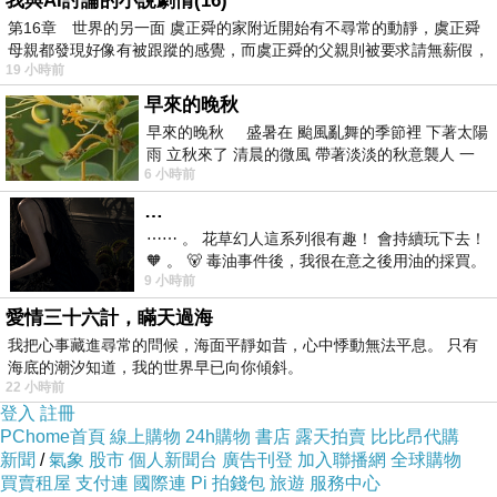
我與AI討論的小說劇情(16)
看更多回應
第16章 世界的另一面 虞正舜的家附近開始有不尋常的動靜，虞正舜
母親都發現好像有被跟蹤的感覺，而虞正舜的父親則被要求請無薪假，
19 小時前
早來的晚秋
早來的晚秋 盛暑在 颱風亂舞的季節裡 下著太陽
雨 立秋來了 清晨的微風 帶著淡淡的秋意襲人 一
6 小時前
下子 又被赤
…
⋯⋯ 。 花草幻人這系列很有趣！ 會持續玩下去！
🧡 。 🐻 毒油事件後，我很在意之後用油的採買。
9 小時前
前天購買了我之前就很愛
愛情三十六計，瞞天過海
我把心事藏進尋常的問候，海面平靜如昔，心中悸動無法平息。 只有
海底的潮汐知道，我的世界早已向你傾斜。
22 小時前
登入
註冊
PChome首頁
線上購物
24h購物
書店
露天拍賣
比比昂代購
新聞
/
氣象
股市
個人新聞台
廣告刊登
加入聯播網
全球購物
買賣租屋
支付連
國際連
Pi 拍錢包
旅遊
服務中心