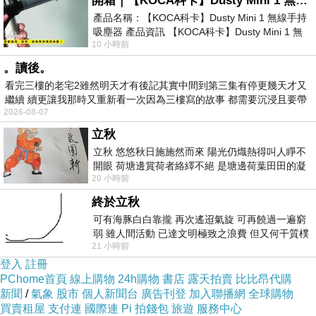
開箱｜【KOCA科卡】Dusty Mini 1 無線手持吸塵器
時有藍天出來，我們在山屋附近到處閒逛溯溪及
產品名稱：【KOCA科卡】Dusty Mini 1 無線手持
吸塵器 產品資訊 【KOCA科卡】Dusty Mini 1 無
拍照，然後大家才聚在泡茶聊天做瑜伽。很想再
10 小時前
線手持吸塵器評語： 能吸、能吹兼具兩
來這裡糜爛幾天，今天是行程中最輕鬆的，隔天
。讀後。
行程要12小時，我們就半夜三點出發。
看完三樓的老宅2雖然明天才有後記其實中間到第三集有停更幾天才又
繼續 續更讓我那時又重新看一次因為三樓寫的故事 都需要沉浸且要帶
2026-08-07
有
立秋
第五張--拉庫音溪山屋旁
立秋 悠悠秋日施施然而來 陽光仍熾熱得叫人睜不
我們凌晨3點初出發後到南雙頭山，接近6點天仍
開眼 荷塘邊賞荷者絡繹不絕 是塘邊荷葉田田的凝
20 小時前
望 風中飄逸的是映日荷花別樣紅
未亮，14年來第一次登頂照是用打光方式進行，
終於立秋
哈哈。接著續往雲峰叉路口，我們抵達雲峰叉路
可有海豚白白靠攏 再次遙迢氣旋 可再饒過一遍窮
口後吃點東西就輕裝去雲峰。愈接近山頂假山頭
弱 雖人間活動 已達文明極致之浪費 但又何干質樸
愈多愈令人生氣。幸好抵達山頂有藍天白雲，我
21 小時前
者 只能白白陪葬
登入
註冊
也拍個百岳瑜珈留念。
PChome首頁
線上購物
24h購物
書店
露天拍賣
比比昂代購
新聞
/
氣象
股市
個人新聞台
廣告刊登
加入聯播網
全球購物
買賣租屋
支付連
國際連
Pi 拍錢包
旅遊
服務中心