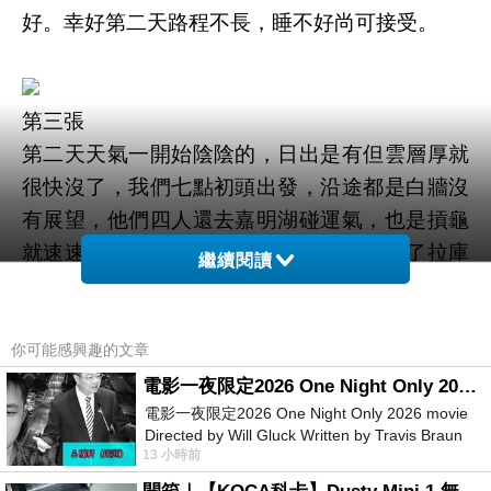
好。幸好第二天路程不長，睡不好尚可接受。
第三張
第二天天氣一開始陰陰的，日出是有但雲層厚就
很快沒了，我們七點初頭出發，沿途都是白牆沒
有展望，他們四人還去嘉明湖碰運氣，也是摃龜
就速速回來會合。我們中午十二時前就到了拉庫
繼續閱讀
音溪山屋，溪水不高，踩著前人墊高的石頭就可
以過溪。
你可能感興趣的文章
電影一夜限定2026 One Night Only 2026 movie
電影一夜限定2026 One Night Only 2026 movie
Directed by Will Gluck Written by Travis Braun
第四張--拉庫音溪山屋
13 小時前
Starring Monica Barbaro
抵達山屋後就先煮午餐吃，此時山屋外天空也不