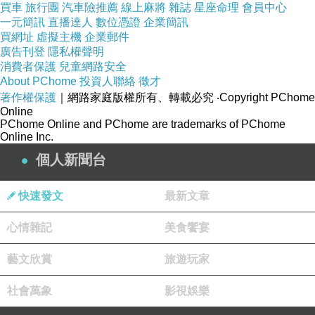
買車
旅行團
汽車險推薦
線上麻將
雜誌
星座命理
會員中心
第六張--第三天往雲峰叉路口途中雲海
一元簡訊
直播達人
數位憑證
企業簡訊
買網址
待到12:15才離開雲峰，我走80分鐘才回到叉路
虛擬主機
企業郵件
廣告刊登
隱私權聲明
口。休息一下後就重裝往轆轆谷山屋，我真的忘
消費者保護
兒童網路安全
了六年的路況，此時前面一個半小時都是上上下
About PChome
投資人聯絡
徵才
著作權保護
｜網路家庭版權所有、轉載必究
‧Copyright PChome
下，加上森林裡地面濕滑不好走，後半段來個陡
Online
上坡100公尺，對於體力已接近底限的我就想罵
PChome Online and PChome are trademarks of PChome
Online Inc.
髒話了。然後轉角看到山屋才有動力再拼一下。
個人新聞台
抵達山屋後莊大哥煮了牛蒡茶給我喝，牛蒡茶甜
甜的滿好喝的，好想續杯啊！
快速發文
最新文章
心情雜記
美食饗宴
第七張--雲峰途中風景
藝文欣賞
旅遊玩家
晚上大家有共識要拍轆轆谷山屋的日出光線，六
社會萬象
影視娛樂
年前我沒有拍過，而今天是此行整天天氣最好