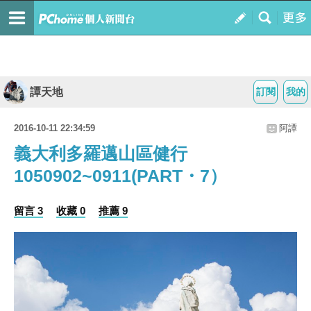
譚天地
訂閱
我的
2016-10-11 22:34:59
阿譚
義大利多羅邁山區健行
1050902~0911(PART・7）
留言 3
收藏 0
推薦 9