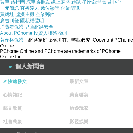
買車
旅行團
汽車險推薦
線上麻將
雜誌
星座命理
會員中心
第二張
一元簡訊
直播達人
數位憑證
企業簡訊
買網址
虛擬主機
企業郵件
好不容易熬到了因斯布魯克後我們各自在火車站買午餐
廣告刊登
隱私權聲明
消費者保護
兒童網路安全
吃，我這次買麥當勞吃漢堡薯條可樂。大家吃完後13:20就
About PChome
投資人聯絡
徵才
步行至Hilton 飯店提前Check in。14:30再集合出發去市中
著作權保護
｜網路家庭版權所有、轉載必究
‧Copyright PChome
Online
心觀賞老街，有凱旋門、黃金屋頂，大家再次各自散開去
PChome Online and PChome are trademarks of PChome
拍照，15:30集合後往纜車站坐到Hungerburg站。
Online Inc.
個人新聞台
快速發文
最新文章
心情雜記
美食饗宴
藝文欣賞
旅遊玩家
社會萬象
影視娛樂