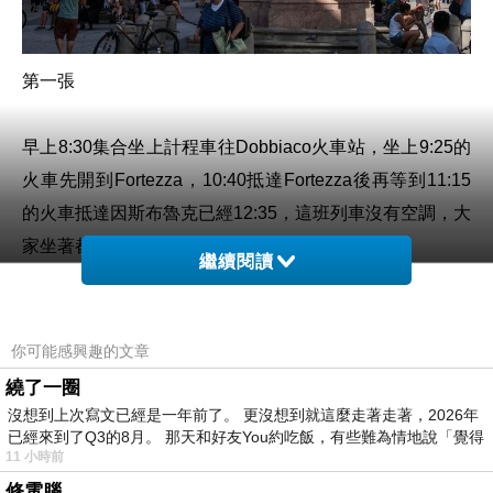
第一張
早上8:30集合坐上計程車往Dobbiaco火車站，坐上9:25的
火車先開到Fortezza，10:40抵達Fortezza後再等到11:15
的火車抵達因斯布魯克已經12:35，這班列車沒有空調，大
家坐著都會流汗，開了氣窗仍是受不了。
繼續閱讀
你可能感興趣的文章
繞了一圈
沒想到上次寫文已經是一年前了。 更沒想到就這麼走著走著，2026年
已經來到了Q3的8月。 那天和好友You約吃飯，有些難為情地說「覺得
11 小時前
修電腦