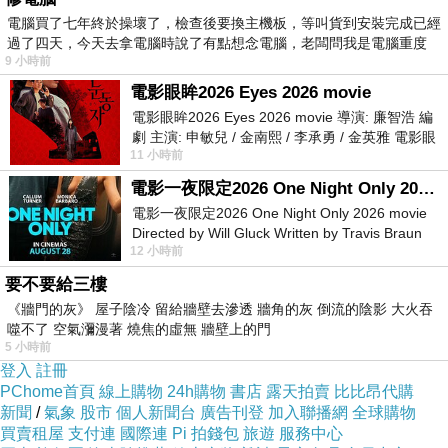
電腦買了七年終於操壞了，檢查後要換主機板，等叫貨到安裝完成已經
過了四天，今天去拿電腦時說了有點想念電腦，老闆問我是電腦重度
9 小時前
電影眼眸2026 Eyes 2026 movie
電影眼眸2026 Eyes 2026 movie 導演: 廉智浩 編
劇 主演: 申敏兒 / 金南熙 / 李承勇 / 金英雅 電影眼
11 小時前
眸2026描述攝影師徐珍因遺
電影一夜限定2026 One Night Only 2026 movie
電影一夜限定2026 One Night Only 2026 movie
Directed by Will Gluck Written by Travis Braun
12 小時前
Starring Monica Barbaro
要不要給三樓
《牆門的灰》 屋子陰冷 留給牆壁去滲透 牆角的灰 倒流的陰影 大火吞
噬不了 空氣瀰漫著 燒焦的虛無 牆壁上的門
5 小時前
登入
註冊
PChome首頁
線上購物
24h購物
書店
露天拍賣
比比昂代購
新聞
/
氣象
股市
個人新聞台
廣告刊登
加入聯播網
全球購物
買賣租屋
支付連
國際連
Pi 拍錢包
旅遊
服務中心