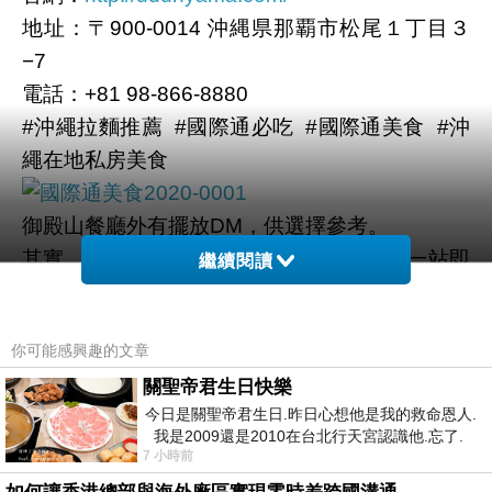
地址：〒900-0014 沖縄県那覇市松尾１丁目３
−7
電話：+81 98-866-8880
#沖繩拉麵推薦 #國際通必吃 #國際通美食 #沖
繩在地私房美食
御殿山餐廳外有擺放DM，供選擇參考。
其實，一開始是要選擇定食，但在國際通一站即
繼續閱讀
吃飽，就太可惜了。
你可能感興趣的文章
一進餐廳的右手方就是自動點餐售票機。
關聖帝君生日快樂
從售票機上還可以看到有販售冰品，但覺得因該
今日是關聖帝君生日.昨日心想他是我的救命恩人.
是很普通，也沒有點來品嚐。
我是2009還是2010在台北行天宮認識他.忘了.
7 小時前
一個奇摩交友的網友學
來到沖繩吃拉麵就是要點道地的沖繩麵，其它日