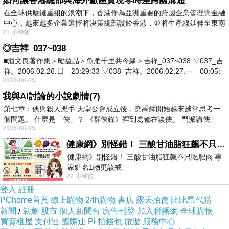
如何讓香港總部與海外廠區實現零時差跨國溝通
在全球供應鏈重組的浪潮下，香港作為亞洲重要的跨國企業管理與金融
本拉麵連鎖店，因該是要沒什麼想吃的時候在去
中心，越來越多企業選擇將決策總部設於香港，並將生產線延伸至東南
吃。
21 小時前
沖繩そば-純麵 中碗 750日元
◎吉祥_037~038
■潘文良著作集＞勵益品＞魚雁千里共今緣＞吉祥_037~038 ▽037_吉
祥。2006.02.26.日 23:29:33 ▽038_吉祥。2006.02.27.一 00:05:
提醒大家一件事，在點餐完後要確認退款，別像
2026-08-05
紫川常忘記要按退款，只把餐卷拿走。
我與AI討論的小說劇情(7)
日本的自動售票機，有不少是不會自動退錢的。
第七章：俠與殺人兇手 天堂公會成立後，堯禹舜開始越來越常思考一
個問題。 什麼是「俠」？ 《群俠錄》裡到處都在談俠。 門派講俠
若忘了退錢，很有可能，錢會變下一個人的，需
2026-08-05
要自已去按 おつり/返却。
健康網》別怪錯！ 三酸甘油脂狂飆不只吃肥肉 專家點名1物更該戒
健康網》別怪錯！ 三酸甘油脂狂飆不只吃肥肉 專
家點名1物更該戒
22 小時前
https://health.ltn.com.tw/article/breakingnews/55
餐廳入口處就看的到沖繩特有的風獅爺與風獅爺
登入
註冊
地墊。
PChome首頁
線上購物
24h購物
書店
露天拍賣
比比昂代購
新聞
/
氣象
股市
個人新聞台
廣告刊登
加入聯播網
全球購物
買賣租屋
支付連
國際連
Pi 拍錢包
旅遊
服務中心