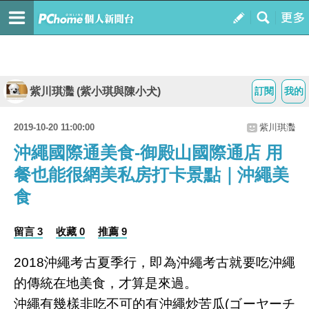
紫川琪灩 (紫小琪與陳小犬)
訂閱
我的
2019-10-20 11:00:00
紫川琪灩
沖繩國際通美食-御殿山國際通店 用
餐也能很網美私房打卡景點｜沖繩美
食
留言 3
收藏 0
推薦 9
2018沖繩考古夏季行，即為沖繩考古就要吃沖繩
的傳統在地美食，才算是來過。
沖繩有幾樣非吃不可的有沖繩炒苦瓜(ゴーヤーチ