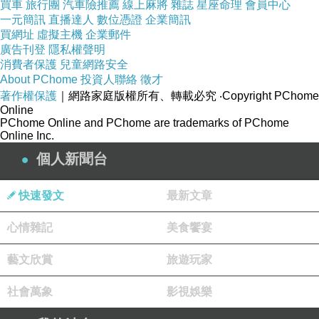
與御殿山首里本店有著那麼不一樣的氛圍，國際
買車
旅行團
汽車險推薦
線上麻將
雜誌
星座命理
會員中心
一元簡訊
直播達人
數位憑證
企業簡訊
通店屬椅式坐位設計，適合長輩用餐。
買網址
虛擬主機
企業郵件
店內也擺放著沖繩古時候的器皿，因為2017年11
廣告刊登
隱私權聲明
月才開幕，環境也新穎不少。
消費者保護
兒童網路安全
About PChome
投資人聯絡
徵才
著作權保護
｜網路家庭版權所有、轉載必究
‧Copyright PChome
吸引我前來吃的就是建築外觀，肯定要選個往外
Online
PChome Online and PChome are trademarks of PChome
靠窗的環境。是沖繩網美景點唷！！
Online Inc.
個人新聞台
等待麵來的時間，欣賞國際通外人來人往的景
色，這就是悠閒～～
快速發文
最新文章
還在找國際通美食的朋友們，這裡會是個很棒的
心情雜記
美食饗宴
用餐環境。
藝文欣賞
旅遊玩家
大約等了約5分鍾，現煮熱騰騰的沖繩麵送上來
社會萬象
影視娛樂
了。