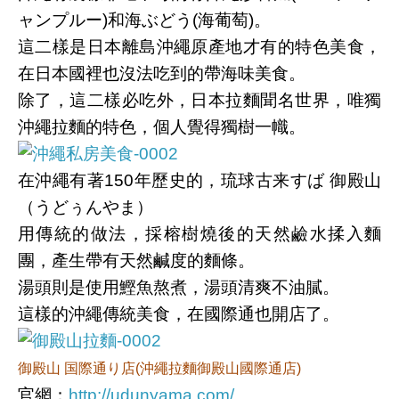
ャンプルー)和海ぶどう(海葡萄)。
這二樣是日本離島沖繩原產地才有的特色美食，
在日本國裡也沒法吃到的帶海味美食。
除了，這二樣必吃外，日本拉麵聞名世界，唯獨
沖繩拉麵的特色，個人覺得獨樹一幟。
在沖繩有著150年歷史的，琉球古来すば 御殿山
（うどぅんやま）
用傳統的做法，採榕樹燒後的天然鹼水揉入麵
團，產生帶有天然鹹度的麵條。
湯頭則是使用鰹魚熬煮，湯頭清爽不油膩。
這樣的沖繩傳統美食，在國際通也開店了。
御殿山 国際通り店(沖繩拉麵御殿山國際通店)
官網：
http://udunyama.com/