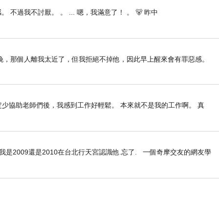
 不過我不討厭。 。 ... 嗯，我滿意了！ 。 🐻 昨中
寥可數，這次華納很顯然沒有把握機會(還是說故意的？
出即將發行這11CD盒裝/5CD盒裝/5張重新發行
晚，那個人離我太近了，但我拒絕不掉他，因此早上醒來會有罪惡感。
半，原本抗拒這樣只是把過往CD集合的騙歌迷錢的行
CD來聽的人越來越少，所以盒裝或是黑膠就隨便做
利多銷，壓低價格，所以印刷什麼，都可以不有所講
定少協助老師們後，我感到工作好輕鬆。 本來就不是我的工作啊。 真
銷售藝人之一，我看不出華納有認真把她好好重做的意
是2009還是2010在台北行天宮認識他.忘了. 一個奇摩交友的網友學
尊重到歌手，也沒有尊重到歌迷！
格便宜，可是看到他們如此隨便製作老娜，還是感到