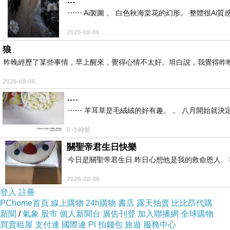
…
『就這樣』
沒
⋯⋯ Ai製圖 。 白色秋海棠花的幻形。 整體很Ai質感。
格行銷市場。而瑪丹娜這麼多年來，出版盒裝次數寥
讓樂迷跌破眼鏡..........
2026-08-06
狼
從頭回想，就在新專輯MDNA發行前一個月，華納釋
昨晚經歷了某些事情，早上醒來，覺得心情不太好。坦白說，我覺得昨
期待，但等真的實品出現，老實說，我心都涼了一
2026-08-06
道這就是反映現在實體CD的窘況？因為真的會買
….
嗎？另一方面，那些重發的黑膠，如果只是為了薄
⋯⋯ 羊耳草是毛絨絨的好有趣。 。 八月開始就決
司回饋給歌迷的態度嗎？
5 小時前
關聖帝君生日快樂
瑪丹娜在全世界賣出2億多張唱片，她是史上最高
今日是關聖帝君生日.昨日心想他是我的救命恩人. 我
削的心甘情願，而不是這樣沒有誠意，看起來沒有
2026-08-06
登入
註冊
若真的要說這次華納重發唯一的優點，真的只有價
PChome首頁
線上購物
24h購物
書店
露天拍賣
比比昂代購
新聞
/
氣象
股市
個人新聞台
廣告刊登
加入聯播網
全球購物
風光25年做一個完美呈現嗎？
買賣租屋
支付連
國際連
Pi 拍錢包
旅遊
服務中心