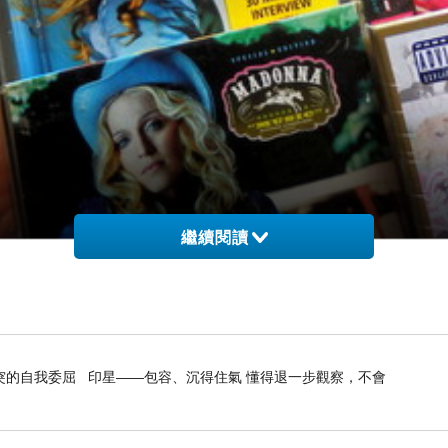
繼續閱讀
突的自我委屈 印星——包容、沉得住氣 懂得退一步觀察，不會
去個人錄音室專輯精華發行出來，做成薄薄紙殼單曲CD