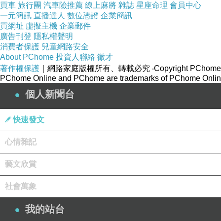
買車
旅行團
汽車險推薦
線上麻將
雜誌
星座命理
會員中心
一元簡訊
直播達人
數位憑證
企業簡訊
又如果，這只是華納的小小前菜，後面還有比較驚
買網址
虛擬主機
企業郵件
廣告刊登
隱私權聲明
消費者保護
兒童網路安全
About PChome
投資人聯絡
徵才
著作權保護
｜網路家庭版權所有、轉載必究
‧Copyright PChome
PChome Online and PChome are trademarks of PChome Online
個人新聞台
快速發文
心情雜記
藝文欣賞
社會萬象
我的站台