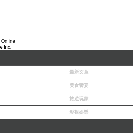
人的尚未出現，那我還是要說，這盒裝實在太陽春了！
 Online
 Inc.
最新文章
美食饗宴
旅遊玩家
影視娛樂