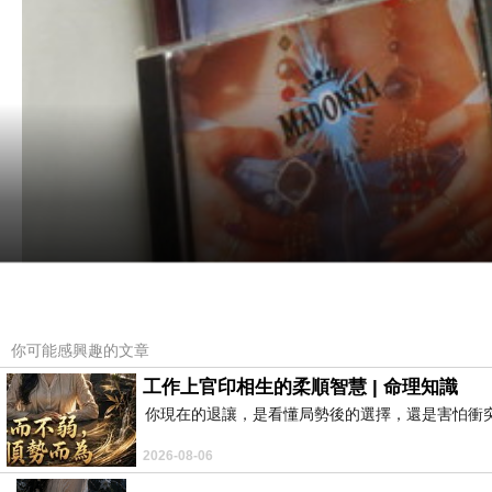
你可能感興趣的文章
工作上官印相生的柔順智慧 | 命理知識
你現在的退讓，是看懂局勢後的選擇，還是害怕衝
2026-08-06
從
有想過，華納唱片
把瑪丹娜25年過