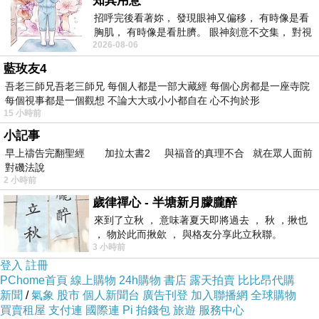
認識台北。
知其用意
招呼完後看著妳， 發現眼神又偏移， 有時像是看
胸肌， 有時像是看肚臍。 眼神刻意不交集， 對視
2026-08-06
視線不對齊， 讓我很難不
藍玫友4
吾老三師兄吾老三師兄 每個人都是一部大藏經 每個心房都是一座寺院
每個視事都是一個觀想 不論大大或小小都自在 心不拘於形
15 小時前
小記事
早上禱告完翻聖經 加拉太書2 與福音的真理不合 就在眾人面前
對磯法說
2 小時前
歲律禪心 - 半塘新月朦朧醉
星期天一早，迫不及待從台北回銅鑼，老爺和我
來到了立秋 ， 意味著夏天即將過去 ， 秋 ，揪也
最愛的，還是喜歡綠意盎然小山丘。
， 物於此而揪歛 ， 與格友分享此立秋聯。
3 小時前
登入
註冊
PChome首頁
線上購物
24h購物
書店
露天拍賣
比比昂代購
新聞
/
氣象
股市
個人新聞台
廣告刊登
加入聯播網
全球購物
買賣租屋
支付連
國際連
Pi 拍錢包
旅遊
服務中心