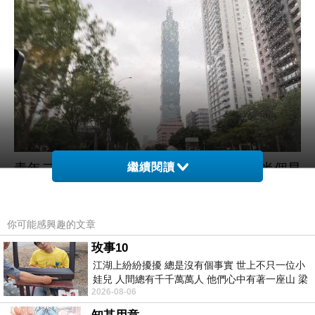
青年二號一到台北家，就開始睡覺，睡了半個早
繼續閱讀
上和一個下午，阿母我實在想不出能去哪裡玩，
只好讓他一直睡。晚上跟弟弟約好吃南京東路的
你可能感興趣的文章
素食麻辣鍋，訂位晚上
7:30
，為了殺時間，沿著
玫事10
信義區百貨公司閃爍霓虹散步。本來打算半路搭
江湖上紛紛擾擾 總是沒有個事實 世上不只一位小
Uber
，風涼涼的，走著走著，到了，總共四公
娃兒 人間總有千千萬萬人 他們心中有著一座山 梁
2026-08-06
里，經過國父紀念館和即將完工大巨蛋，用雙腳
山佛山泰華衡恆嵩 一山之高