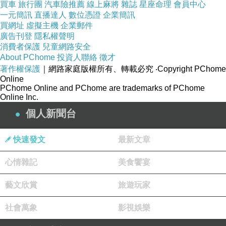
買車
旅行團
汽車險推薦
線上麻將
雜誌
星座命理
會員中心
一元簡訊
直播達人
數位憑證
企業簡訊
買網址
虛擬主機
企業郵件
廣告刊登
隱私權聲明
消費者保護
兒童網路安全
About PChome
投資人聯絡
徵才
著作權保護
｜網路家庭版權所有、轉載必究
‧Copyright PChome
Online
PChome Online and PChome are trademarks of PChome
Online Inc.
個人新聞台
老爺心心念念要更換二號地遙控割草機機油，長
快速發文
最新文章
輩還加碼幫我們保養底盤刀片，完工後，心滿意
足回台中。
心情雜記
美食饗宴
藝文欣賞
旅遊玩家
社會萬象
影視娛樂