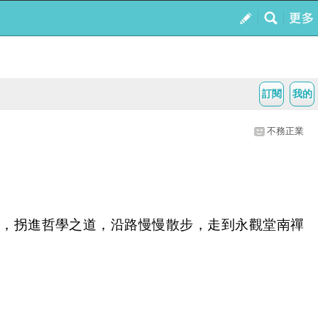
訂閱
我的
不務正業
，拐進哲學之道，沿路慢慢散步，走到永觀堂南禪