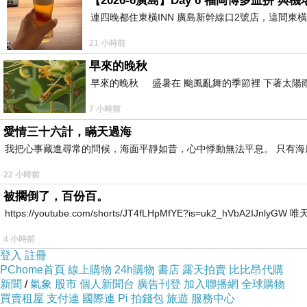
【2026-6廣島】Day 6 福岡博多血拼 
連四晚都住東橫INN 廣島新幹線口2號店，這間東
紅得讓人瞠目結舌。
21 小時前
早來的晚秋
有一年來真如堂，只看到枯焦暗紅的葉片，完全沒
早來的晚秋 盛暑在 颱風亂舞的季節裡 下著太陽雨
7 小時前
茶亭旁這幾株紅楓超搶戲。
愛情三十六計，瞞天過海
我把心事藏進尋常的問候，海面平靜如昔，心中悸動無法平息。 只有
22 小時前
被擱倒了，百份百。
參道兩旁一整個燦爛耀眼。
https://youtube.com/shorts/JT4fLHpMfYE?is=uk2_hVbA2IJnlyG
4 小時前
登入
註冊
全然的紅與黃。
PChome首頁
線上購物
24h購物
書店
露天拍賣
比比昂代購
新聞
/
氣象
股市
個人新聞台
廣告刊登
加入聯播網
全球購物
買賣租屋
支付連
國際連
Pi 拍錢包
旅遊
服務中心
50
歲的秋天，有好友和老爺相伴，感受秋日燦爛風