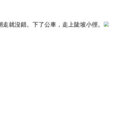
潮走就沒錯。
下了公車，走上陡坡小徑。