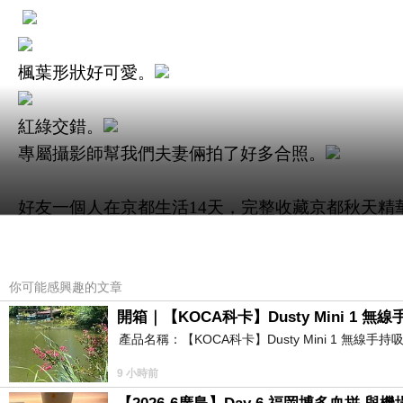
楓葉形狀好可愛。
紅綠交錯。
專屬攝影師幫我們夫妻倆拍了好多合照。
好友一個人在京都生活
14
天，完整收藏京都秋天精
簡單小徑，紅葉加持後，華麗變身。
你可能感興趣的文章
開箱｜【KOCA科卡】Dusty Mini 1 無
產品名稱：【KOCA科卡】Dusty Mini 1 無線手
真如堂拝観無料，省下一碗拉麵錢，廟方誠意超感
9 小時前