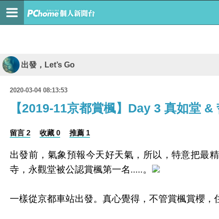
出發，Let’s Go
2020-03-04 08:13:53
【2019-11京都賞楓】Day 3 真如堂 
留言 2
收藏 0
推薦 1
出發前，氣象預報今天好天氣，所以，特意把最
寺，永觀堂被公認賞楓第一名
.....
。
一樣從京都車站出發。
真心覺得，不管賞楓賞櫻，