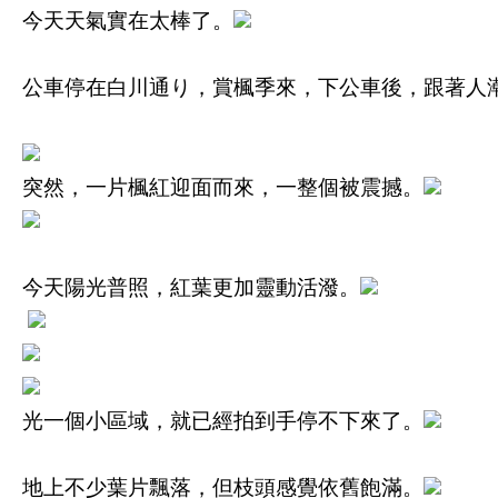
今天天氣實在太棒了。
公車停在白川通り，賞楓季來，下公車後，跟著人
突然，一片楓紅迎面而來，一整個被震撼。
今天陽光普照，紅葉更加靈動活潑。
光一個小區域，就已經拍到手停不下來了。
地上不少葉片飄落，但枝頭感覺依舊飽滿。