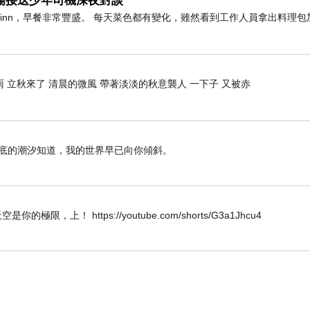
與機場接送少年司機深夜對談
橫inn，早餐非常豐盛。 每天菜色都有變化，雖然看到工作人員拿出料理包
料到，這趟旅行能在這裡被驚艷。
 立秋來了 清晨的微風 帶著淡淡的秋意襲人 一下子 又被赤
海底的潮汐知道，我的世界早已向你傾斜。
W 唯天空是你的極限，上！ https://youtube.com/shorts/G3a1Jhcu4
華，是人生一大樂事啊。