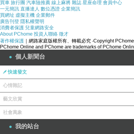
買車
旅行團
汽車險推薦
線上麻將
雜誌
星座命理
會員中心
一元簡訊
直播達人
數位憑證
企業簡訊
買網址
虛擬主機
企業郵件
兩個女人拍個不停。
廣告刊登
隱私權聲明
消費者保護
兒童網路安全
還好老爺很能自得其樂，沒有催促我們。
About PChome
投資人聯絡
徵才
著作權保護
｜網路家庭版權所有、轉載必究
‧Copyright PChome
PChome Online and PChome are trademarks of PChome Online
拍夠了，好不容易往前移動，一轉身，看到這幅畫
個人新聞台
短短一段路，要走上許久。
快速發文
心情雜記
藝文欣賞
社會萬象
這大概是我們夫妻倆合照最多的一趟旅行了。
我的站台
整株紅透，嘆為觀止。