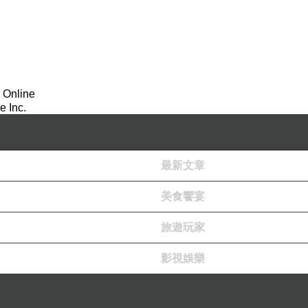
 Online
 Inc.
面，又停下腳步，拍個不停。
最新文章
美食饗宴
旅遊玩家
影視娛樂