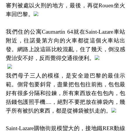
審判被處以火刑的地方，最後，再從
Rouen
坐火
車回巴黎。
我們住的公寓
Caumartin 64
就在
Saint-Lazare
車站
附近，往諾曼第方向的火車都從這個火車站出
發。網路上說這區比較混亂，住了幾天，倒沒感
覺治安不好，反而覺得交通很便利。
我們母子三人的模樣，是安全遊巴黎的最佳示
範。側背包要斜背，盡量把包包往前抱，包包最
好有很多分隔和拉鍊，所有東西放在包包內，包
括錢包護照手機
....
，絕對不要把放在褲袋內，幾
乎所有被扒的東西，都是從褲袋被扒走的。
Saint-Lazare
購物街規模蠻大的，接地鐵
RER
動線