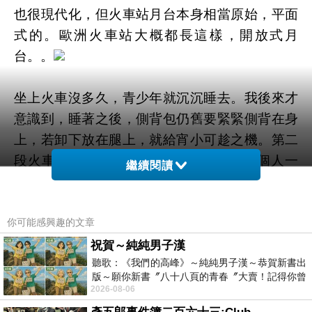
也很現代化，但火車站月台本身相當原始，平面
式的。歐洲火車站大概都長這樣，開放式月
台。。
坐上火車沒多久，青少年就沉沉睡去。我後來才
意識到，睡著之後，側背包仍舊要緊緊側背在身
上，若卸下放在腿上，就給宵小可趁之機。第二
段火車坐往
Rouen
時，車上很空，但有一個人一
繼續閱讀
上車就坐到我們斜對角，行跡相當詭異，父子三
人累了睡著了，我一直注意動靜不敢睡。沒多
久，車掌走過來刻意盤查這個人，這個人也果然
你可能感興趣的文章
沒票，他被車掌開罰之後，下一站便悻悻然下
祝賀～純純男子漢
聽歌：《我們的高峰》～純純男子漢～恭賀新書出
車。事後我和老爺討論，如果我們一家四口都睡
版～願你新書〞八十八頁的青春〞大賣！記得你曾
著了，放在腳上沒有特別保護的背包，很可能被
2026-08-06
經在我的版留言…「好讚的圖^^感覺大家
一拉就跑。