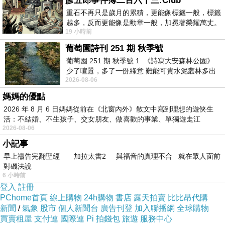
彥五郎事件簿二百六十三:Club
重石不再只是歲月的累積，更能像標籤一般，標籤
越多，反而更能像是勳章一般，加冕著榮耀萬丈。
火車坐到
Vernon-Giverny
，還要換公車或觀光小
19 小時前
習慣一如縱容，成了再難輕輕放下的罪證
列車才會到莫內花園。
葡萄園詩刊 251 期 秋季號
葡萄園 251 期 秋季號 1 《詩寫大安森林公園》
巴黎到
Vernon
火車票
8.8
歐，從
Vernon
火車站坐觀
少了喧囂，多了一份綠意 難能可貴水泥叢林多出
2026-08-06
一
光小列車進吉維尼，短短一趟路，來回票竟然要
媽媽的優點
價
8
歐。
2026 年 8 月 6 日媽媽從前在《北窗內外》散文中寫到理想的遊俠生
活：不結婚、不生孩子、交女朋友、做喜歡的事業、單獨遊走江
2026-08-06
湖⋯⋯，
Vernon
小鎮也有腳踏車可租，不過，
Vernon
到
小記事
Giverny
有
6
公里，有點距離。
早上禱告完翻聖經 加拉太書2 與福音的真理不合 就在眾人面前
對磯法說
6 小時前
還是坐觀光小列車看風景比較輕鬆。
登入
註冊
PChome首頁
線上購物
24h購物
書店
露天拍賣
比比昂代購
下車後，跟著人潮走。
新聞
/
氣象
股市
個人新聞台
廣告刊登
加入聯播網
全球購物
買賣租屋
支付連
國際連
Pi 拍錢包
旅遊
服務中心