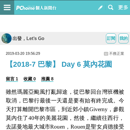
出發，Let’s Go
訂閱
我的
2019-03-20 19:56:29
不務正業
【2018-7 巴黎】 Day 6 莫內花園
留言 1
收藏 0
推薦 8
雖然瑪麗亞颱風打亂歸途，從巴黎回台灣班機被
取消，巴黎行最後一天還是要有始有終完成。今
天打算離開巴黎市區，到近郊小鎮
Giverny
，參觀
莫內住了
40
年的美麗花園，然後，繼續往西行，
去諾曼地最大城市
Rouen
，
Rouen
是聖女貞德接受