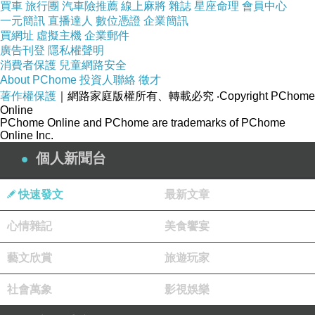
買車
旅行團
汽車險推薦
線上麻將
雜誌
星座命理
會員中心
吉維尼小鎮草木扶疏。
一元簡訊
直播達人
數位憑證
企業簡訊
買網址
虛擬主機
企業郵件
廣告刊登
隱私權聲明
一大早，買票人龍已經常常一串，且龜速前進，
消費者保護
兒童網路安全
慢到我以為還沒開門營業，後來才發現是賣票小
About PChome
投資人聯絡
徵才
著作權保護
｜網路家庭版權所有、轉載必究
‧Copyright PChome
姐手腳太慢。
Online
PChome Online and PChome are trademarks of PChome
Online Inc.
排沒多久，後面又接上長長人龍，果然是超熱門
個人新聞台
觀光點。
快速發文
最新文章
二訪
莫內花園
，依舊好感動。尤其這回來訪，有
心情雜記
美食饗宴
先在家裡好好讀過莫內生平，也稍微研究莫內畫
作，置身花園中，感觸更深。
藝文欣賞
旅遊玩家
社會萬象
影視娛樂
人生前半段，莫內尚未成名，生活困頓，但他和
愛妻卡蜜兒相知相守。莫內深愛卡蜜兒，畫中盡