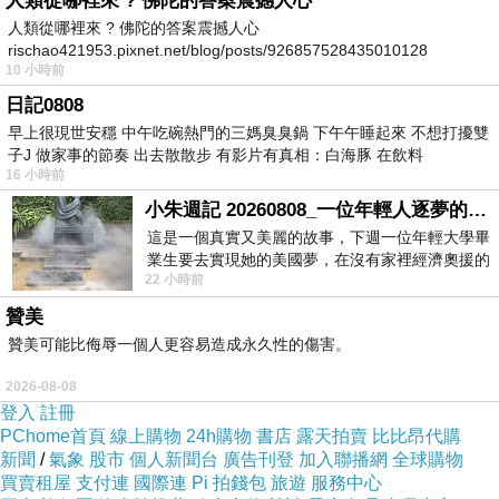
人類從哪裡來 ? 佛陀的答案震撼人心
站在冰冽的空氣中，等了十來分，後來冷到受不
人類從哪裡來 ? 佛陀的答案震撼人心
了，躲回車上坐。等待的時間裡，念了一部藥師
rischao421953.pixnet.net/blog/posts/926857528435010128
10 小時前
經，在心裡祈願，所有我認識的人，都平安順利
日記0808
健康快樂。
早上很現世安穩 中午吃碗熱門的三媽臭臭鍋 下午午睡起來 不想打擾雙
子J 做家事的節奏 出去散散步 有影片有真相：白海豚 在飲料
16 小時前
太陽快出現前，岩石開始出現光影變化。
小朱週記 20260808_一位年輕人逐夢的真實故事
這是一個真實又美麗的故事，下週一位年輕大學畢
清晨六點，晨光終於從El Captain探出頭來。
業生要去實現她的美國夢，在沒有家裡經濟奧援的
22 小時前
情況下，靠著自我努力工作累積出國基
贊美
贊美可能比侮辱一個人更容易造成永久性的傷害。
2026-08-08
登入
註冊
PChome首頁
線上購物
24h購物
書店
露天拍賣
比比昂代購
新聞
/
氣象
股市
個人新聞台
廣告刊登
加入聯播網
全球購物
買賣租屋
支付連
國際連
Pi 拍錢包
旅遊
服務中心