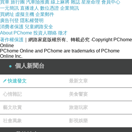
買車
旅行團
汽車險推薦
線上麻將
雜誌
星座命理
會員中心
一元簡訊
直播達人
數位憑證
企業簡訊
買網址
虛擬主機
企業郵件
廣告刊登
隱私權聲明
屏氣凝神迎接光芒四射這一刻。
消費者保護
兒童網路安全
About PChome
投資人聯絡
徵才
著作權保護
｜網路家庭版權所有、轉載必究
‧Copyright PChome
Online
PChome Online and PChome are trademarks of PChome
Online Inc.
個人新聞台
快速發文
最新文章
心情雜記
美食饗宴
藝文欣賞
旅遊玩家
社會萬象
影視娛樂