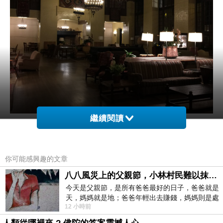
繼續閱讀
五點半左右抵達Tunnel View。
天光微亮，寧靜祥和。
你可能感興趣的文章
八八風災上的父親節，小林村民難以抹滅的痛
清晨五點半，還滿冷的，我穿了兩件薄外套還直
今天是父親節，是所有爸爸最好的日子，爸爸就是
天，媽媽就是地；爸爸年輕出去賺錢，媽媽則是處
打哆嗦。
12 小時前
理家務，職業不分高低貴賤，只有人品才