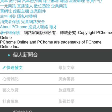
買車
旅行團
汽車險推薦
線上麻將
雜誌
星座命理
會員中心
一元簡訊
直播達人
數位憑證
企業簡訊
買網址
虛擬主機
企業郵件
廣告刊登
隱私權聲明
消費者保護
兒童網路安全
About PChome
投資人聯絡
徵才
著作權保護
｜網路家庭版權所有、轉載必究
‧Copyright PChome
Online
PChome Online and PChome are trademarks of PChome
Online Inc.
個人新聞台
快速發文
最新文章
心情雜記
美食饗宴
藝文欣賞
旅遊玩家
社會萬象
影視娛樂