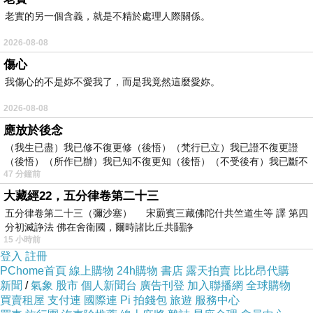
老實的另一個含義，就是不精於處理人際關係。
2026-08-08
傷心
我傷心的不是妳不愛我了，而是我竟然這麼愛妳。
2026-08-08
應放於後念
（我生已盡）我已修不復更修（後悟）（梵行已立）我已證不復更證
（後悟）（所作已辦）我已知不復更知（後悟）（不受後有）我已斷不
47 分鐘前
復
大藏經22，五分律卷第二十三
五分律卷第二十三（彌沙塞） 宋罽賓三藏佛陀什共竺道生等 譯 第四
分初滅諍法 佛在舍衛國，爾時諸比丘共鬪諍
15 小時前
登入
註冊
終於找到了這輛寶號【7號公車】！
PChome首頁
線上購物
24h購物
書店
露天拍賣
比比昂代購
新聞
/
氣象
股市
個人新聞台
廣告刊登
加入聯播網
全球購物
買賣租屋
支付連
國際連
Pi 拍錢包
旅遊
服務中心