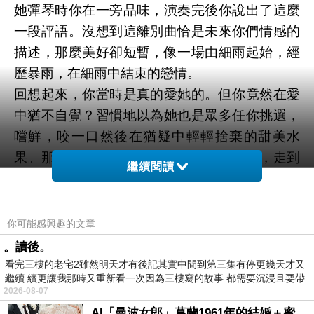
她彈琴時你在一旁品味，演奏完後你說出了這麼
一段評語。沒想到這離別曲恰是未來你們情感的
描述，那麼美好卻短暫，像一場由細雨起始，經
歷暴雨，在細雨中結束的戀情。
回想起來，你當時是真的愛她的。但你竟然在愛
中猶不自覺？習慣地以為她也是眾多任你挑選，
嚐鮮，咬一口然後在猶疑中輕輕捨棄的甜美水
果。那就像柏拉圖一再捨棄了手中的石頭，走到
繼續閱讀
路盡頭才知道再也沒有更大顆的？
戴爾‧卡耐基有句銘言說：「不尊重別人感情的
人，最終只會引起別人的討厭與憎恨。」現在你
你可能感興趣的文章
們之間只有恨嗎？還是你只是討厭你當時的自
。讀後。
信、無所謂，和事後的擱置？
看完三樓的老宅2雖然明天才有後記其實中間到第三集有停更幾天才又
繼續 續更讓我那時又重新看一次因為三樓寫的故事 都需要沉浸且要帶
她為你獻身後說：「我雖然和你相識不久，但我
2026-08-07
有
相信你是我命中注定的。」你記得那一夜，因為
AI「曼波女郎」葛蘭1961年的結婚＋蜜月旅行 #戀上老電影 #葛蘭 #粟子