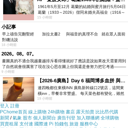
風雨你留在她宿舍，你一時為她的美麗和姣好身
1961年5月至12月 葛蘭的結婚與蜜月旅行5月04日
葛蘭（1933～2026）偕同未婚夫高福全（1916～
材意亂情迷。
15 小時前
2004）乘郵輪赴倫敦6月15日於英國倫敦St.S
你心中想：她是個相信直覺和命運的女人，但她
小記事
卻不知你是個情場老將，無法識破你事先安排的
早上禱告完翻聖經 加拉太書2 與福音的真理不合 就在眾人面前
小技倆：例如在天氣惡劣的夜晚、末班車停駛前
對磯法說
18 小時前
路過拜訪，又不小心丟失車鑰匙…。你太忽視女
2026。08。07。
人的心思，不懂她下了多大的決心才讓你留宿…
畫圖真的不適合我越畫越排斥看得懂就好了應該是說如果改天需要用到
對你來說她只是獵艶，事後還在考慮眼前這美人
了自然就會很厲害了現在沒心思在圖上但我還是會努力把它考過———
9 小時前
兒值不值得你投入更多的時間和用心…。
【2026-6廣島】Day 6 福岡博多血拼 與機場接送少年司機深夜對談
「
但後來不是又復歸平靜，在恬靜的音符旋律中
連四晚都住東橫INN 廣島新幹線口2號店，這間東
到達了休止？雖然短，也很美很浪漫呀！
」
橫inn，早餐非常豐盛。 每天菜色都有變化，雖然
你想起她的話，不覺苦笑出聲。如果是這樣就好
19 小時前
看到工作人員拿出料理包加熱，但
登入
註冊
了…你們果然在不得不的恬靜裡到達了休止。但
PChome首頁
線上購物
24h購物
書店
露天拍賣
比比昂代購
對你來說，美是一種失去的後悔，浪漫是一種永
新聞
/
氣象
股市
個人新聞台
廣告刊登
加入聯播網
全球購物
買賣租屋
支付連
國際連
Pi 拍錢包
旅遊
服務中心
無止境的痛苦和遺憾。