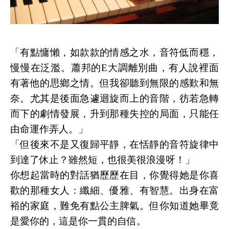
「有點慵懶，如款款的情感之水，音符低而穩，
慢慢在泛濫。蕭邦的
E
大調離別曲，有人說裡面
有著他的思鄉之情。但我卻聽到無限的感歎和無
奈。尤其是後面急遽迴旋而上的音階，彷若急轉
而下的劇情發展，升到那種失控的局面，只能任
由命運作弄人。」
「但後來不是又復歸平靜，在恬靜的音符旋律中
到達了休止？雖然短，也很美很浪漫呀！」
你想起當時的對話猶歷歷在目，你覺得她是你喜
歡的那種女人：纖細、優雅、有智慧。出身在富
裕的家庭，難免有點公主脾氣。但你知道她畢竟
是愛你的，這是你一貫的自信。