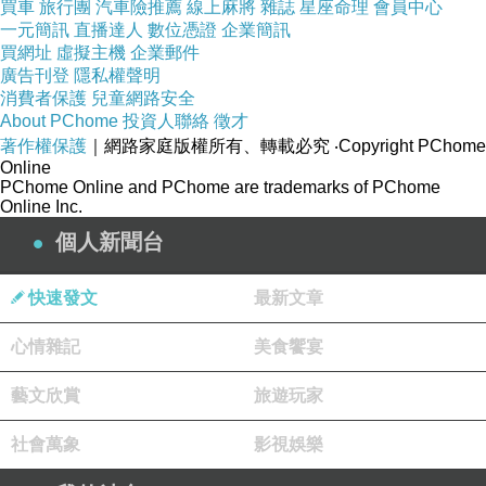
買車
旅行團
汽車險推薦
線上麻將
雜誌
星座命理
會員中心
盧梭說：「良心是靈魂之聲，感情是肉體之
一元簡訊
直播達人
數位憑證
企業簡訊
聲。」錯就錯在你和她的感情並不一致。那就像
買網址
虛擬主機
企業郵件
廣告刊登
隱私權聲明
一個不會跳舞的人帶著一個懂節奏音韻的舞者，
消費者保護
兒童網路安全
你把一曲最浪漫美好的華爾茲搞砸了！而且重重
About PChome
投資人聯絡
徵才
著作權保護
｜網路家庭版權所有、轉載必究
‧Copyright PChome
地踩痛了雙足。你以為你糟塌了她的身體和深
Online
情，現在只好以靈魂之聲呼喚…但，現在還能喚
PChome Online and PChome are trademarks of PChome
Online Inc.
回些什麼？要回些什麼呢？
個人新聞台
自始自終她就不是你的籠中之鳥，現在她已遠走
高飛，在某個你無法知悉的外國，你以為她只是
快速發文
最新文章
諸多供你品嚐挑選的甜美水果中的一種？錯！現
在回味才知那甜其實是無法承受的酸澀苦痛，你
心情雜記
美食饗宴
很驚訝在她之後的每一個軀體都無法讓你投入，
藝文欣賞
旅遊玩家
每一張面容都會喚起她的形影，你以為你是獵
人，其實當你遇到她時，你已落入無法自拔的愛
社會萬象
影視娛樂
情陷阱…。