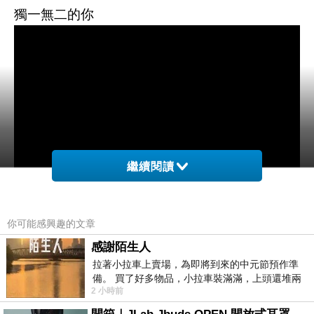
獨一無二的你
繼續閱讀
你可能感興趣的文章
感謝陌生人
僅以此細緻動人歌曲和習作詩文,祝文友們新春快
拉著小拉車上賣場，為即將到來的中元節預作準
備。 買了好多物品，小拉車裝滿滿，上頭還堆兩
樂,闔家平安!
2 小時前
紙箱。 雖辛苦了點，這點程度我一個人搬
也祝小妹-冰瑤生日快樂!