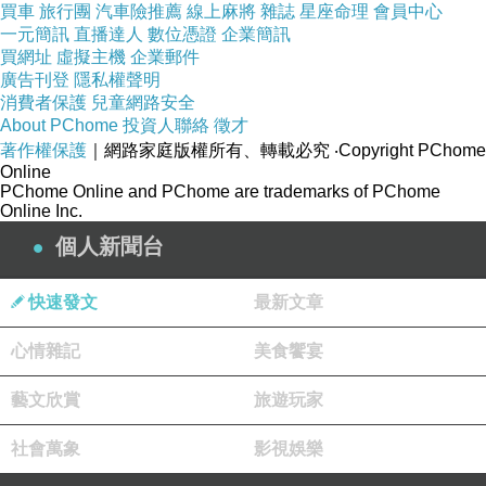
買車
旅行團
汽車險推薦
線上麻將
雜誌
星座命理
會員中心
一元簡訊
直播達人
數位憑證
企業簡訊
買網址
虛擬主機
企業郵件
廣告刊登
隱私權聲明
消費者保護
兒童網路安全
About PChome
投資人聯絡
徵才
著作權保護
｜網路家庭版權所有、轉載必究
‧Copyright PChome
Online
PChome Online and PChome are trademarks of PChome
Online Inc.
個人新聞台
快速發文
最新文章
心情雜記
美食饗宴
藝文欣賞
旅遊玩家
社會萬象
影視娛樂