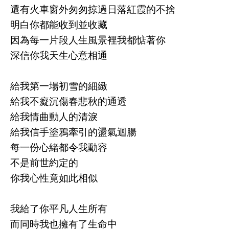
還有火車窗外匆匆掠過日落紅霞的不捨
明白你都能收到並收藏
因為每一片段人生風景裡我都惦著你
深信你我天生心意相通
給我第一場初雪的細緻
給我不癡沉傷春悲秋的通透
給我情曲動人的清淚
給我信手塗鴉牽引的盪氣迴腸
每一份心緒都令我動容
不是前世約定的
你我心性竟如此相似
我給了你平凡人生所有
而同時我也擁有了生命中