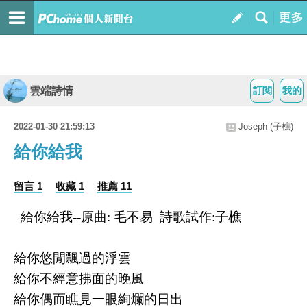
雲端詩情
訂閱
我的
2022-01-30 21:59:13
Joseph (子樵)
給你給我
留言 1
收藏 1
推薦 11
給你給我--原曲: 毛不易 詩歌試作:子樵
給你悠閒飄過的浮雲
給你不經意拂面的晚風
給你偶而瞧見一眼絢爛的日出