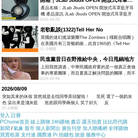
開箱｜JLab Jbuds OPEN 開放式耳罩藍牙耳機 - 設計美學，輕巧、透氣、環境音全物理達成！
產品名稱：JLab Jbuds OPEN 開放式耳罩藍牙耳
機 產品資訊 JLab Jbuds OPEN 開放式耳罩藍牙
2026-08-08
耳機評語：非常有特色，值得喜愛美型工
老歌亂談(1322)Tell Her No
滾滾紅塵
上一篇：
英國的迷幻搖滾樂團The Zombies ( 殭屍合唱團 )
在美國共有三首暢銷曲，此首1965的《Tell Her
畫心 (修改版)
下一篇：
11 小時前
No》即為其中之一，在告示牌百大單曲
民進黨昔日在野推給中央，今日甩鍋地方
上回我曾講過，中華民國政府要的是一個真正會做
事的專業團隊，而且要真正解決問題的團隊，而不
2026-08-08
是只會到處甩鍋的雙標團隊，最近民進黨
2026/08/09
突如其來的休假 當然就是去找同學弄頭髮啦！ 笑死 選了一個奶灰
色 染出來是淺灰藍 崽崽跟同學兩個人 笑了好久 反
冰瑤
20 小時前
2022-01-30 22:41:44
登入
註冊
PChome首頁
線上購物
24h購物
書店
露天拍賣
比比昂代購
祝大哥新年快樂喔
新聞
/
氣象
股市
個人新聞台
廣告刊登
加入聯播網
全球購物
🐯虎您闔家平安、大哥也荷包滿滿
虎虎生豐😊
買賣租屋
支付連
國際連
Pi 拍錢包
旅遊
服務中心