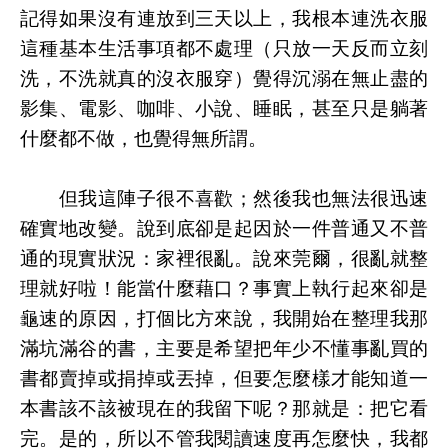
記得如果沒有連放到三天以上，我根本連洗衣服
這種基本生活事項都不處理（只放一天反而立刻
洗，不洗就真的沒衣服穿）覺得沉溺在無止盡的
影集、電影、咖啡、小說、睡眠，甚至只是躺著
什麼都不做，也覺得無所謂。
但我這陣子很不喜歡；然後我也無法很迅速
確實地改變。說到底卻是起因於一件普通又不普
通的現實狀況：家裡很亂。說來莞爾，很亂就整
理就好啦！能當什麼藉口？事實上執行起來卻是
龜速的原因，打個比方來說，我開始在整理我那
滿坑滿谷的書，主要是希望把年少不懂事亂買的
書都賣掉或捐掉或丟掉，但要怎麼樣才能知道一
本書該不該被現在的我留下呢？那就是：把它看
完。是的，所以不管我閱讀速度再怎麼快，我都