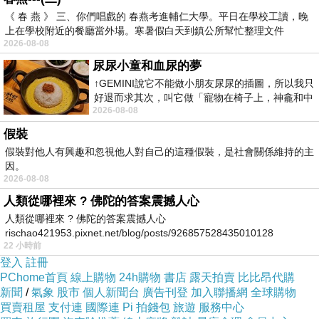
《 春 燕 》 三、你們唱戲的 春燕考進輔仁大學。平日在學校工讀，晚
上在學校附近的餐廳當外場。寒暑假白天到鎮公所幫忙整理文件
我緩慢地整理著，而因為如此緩慢所以也沒
2026-08-08
什麼幹勁要做，也半調子的窩在剛到手的多功能
尿尿小童和血尿的夢
（而且美麗）茶几附近，假裝看不到其它近乎等
↑GEMINI說它不能做小朋友尿尿的插圖，所以我只
好退而求其次，叫它做「寵物在椅子上，神龕和中
於倉庫的空間，繼續咖啡配電視。
2026-08-08
年人臉孔」的畫了。 六月底
假裝
討厭這樣，討厭被空間掐住脖子的感覺，好
假裝對他人有興趣和忽視他人對自己的這種假裝，是社會關係維持的主
想要去一個全新的空間，只有自己。
因。
2026-08-08
人類從哪裡來 ? 佛陀的答案震撼人心
（嗯，在丟掉的東西會被撿回來的狀態下，
人類從哪裡來 ? 佛陀的答案震撼人心
整理的動力就更削減了。）
rischao421953.pixnet.net/blog/posts/926857528435010128
22 小時前
登入
註冊
要每天每天提醒自己，就算只有一點點，也
PChome首頁
線上購物
24h購物
書店
露天拍賣
比比昂代購
新聞
是進步，就跟運動一樣，有的時候為了激勵自
/
氣象
股市
個人新聞台
廣告刊登
加入聯播網
全球購物
買賣租屋
支付連
國際連
Pi 拍錢包
旅遊
服務中心
己，還會拍個前後對比照，以免覺得自己好像白