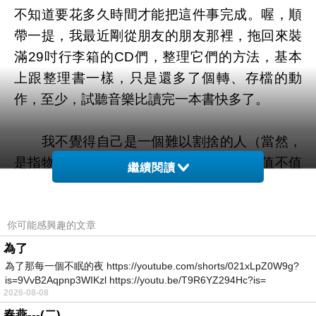
不知道要花多久時間才能把這件事完成。喔，順
帶一提，我最近剛從朋友的朋友那裡，拖回來裝
滿29吋行李箱的CD們，整理它們的方法，基本
上跟整理書一樣，只是還多了個轉、存檔的動
作，至少，試聽音樂比讀完一本書快多了。
我不覺得自己是一個難以割捨的人（當然，
是指物品上面）只是我必須確定這個東西值不值
繼續閱讀
得而已，而這鑑定過程實在讓一切進度過於緩
慢。的確，我沒有打算追風前一陣子流行到現在
的斷捨離極簡生活，只是長期像個假空姐一樣到
你可能感興趣的文章
處漂泊的出差人生，住旅館住到寫評論寫進臺灣
為了
為了那每一個不眠的夜 https://youtube.com/shorts/021xLpZ0W9g?
前五十名，我厭倦回到家面對一切，卻發現自己
is=9VvB2Aqpnp3WIKzl https://youtu.be/T9R6YZ294Hc?is=
寧願住商旅；明明家裡有我愛的書、音樂、衣服
2026-08-08
首飾、鋼琴，但我卻如此意興闌珊。
春燕---(二)