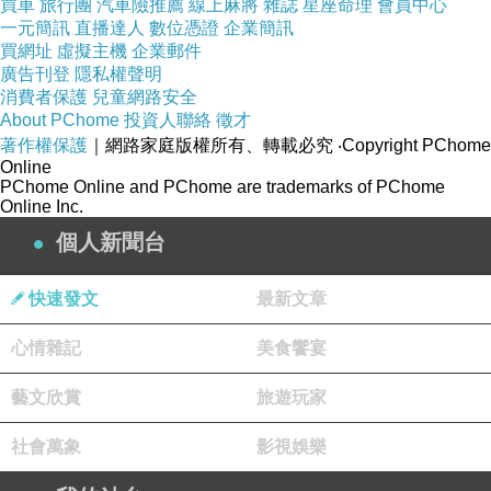
買車
旅行團
汽車險推薦
線上麻將
雜誌
星座命理
會員中心
忙一場。好想要有個車庫喔！跟國外一樣來個自
一元簡訊
直播達人
數位憑證
企業簡訊
買網址
虛擬主機
企業郵件
家後院大拍賣，然後賣不掉的最後會有慈善車、
廣告刊登
隱私權聲明
回收車、垃圾車來載走。
消費者保護
兒童網路安全
About PChome
投資人聯絡
徵才
著作權保護
｜網路家庭版權所有、轉載必究
‧Copyright PChome
不知道這個房子究竟能不能撐到我整理完的
Online
PChome Online and PChome are trademarks of PChome
那一天還不垮掉，畢竟，一切緩慢到未可知。
Online Inc.
個人新聞台
（有時候會猜到底是先整理完還是都更先
來。）
快速發文
最新文章
心情雜記
美食饗宴
藝文欣賞
旅遊玩家
〈必買〉
上一篇：
社會萬象
影視娛樂
《iO特極初榨橄欖油（黑）》食用心得
下一篇：