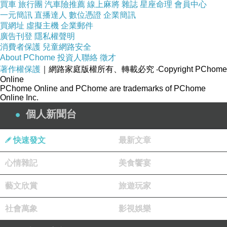
買車
旅行團
汽車險推薦
線上麻將
雜誌
星座命理
會員中心
一元簡訊
直播達人
數位憑證
企業簡訊
買網址
虛擬主機
企業郵件
廣告刊登
隱私權聲明
消費者保護
兒童網路安全
About PChome
投資人聯絡
徵才
著作權保護
｜網路家庭版權所有、轉載必究
‧Copyright PChome
Online
PChome Online and PChome are trademarks of PChome
Online Inc.
個人新聞台
快速發文
最新文章
心情雜記
美食饗宴
藝文欣賞
旅遊玩家
社會萬象
影視娛樂