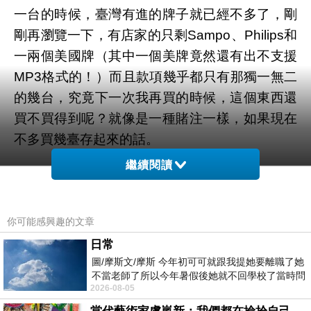
一台的時候，臺灣有進的牌子就已經不多了，剛
剛再瀏覽一下，有店家的只剩Sampo、Philips和
一兩個美國牌（其中一個美牌竟然還有出不支援
MP3格式的！）而且款項幾乎都只有那獨一無二
的幾台，究竟下一次我再買的時候，這個東西還
買不買得到呢？就像是一種賭注一樣，如果現在
不多買幾臺存起來的話。
繼續閱讀
雖然我是一個蠻常聽MP3的人，除了MP3播
放器之外（幾乎也是一個沒什麼人在用的東西）
用電腦時也都是聽MP3檔，但CD的格式聽起來
你可能感興趣的文章
真的很有差，就算買了很好的耳機配MP3，也比
日常
圖/摩斯文/摩斯 今年初可可就跟我提她要離職了她
不上用一般的CD音響播CD（更何況我還用了中
不當老師了所以今年暑假後她就不回學校了當時問
階的喇叭）。我永遠記得人生第一次買了好喇
2026-08-05
她不是很喜歡幼幼班的小朋友嗎捨得不
叭，按下CD隨身聽的播放鍵，聽著聽著就要哭了