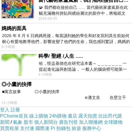
當代藝術家盧嵐新：我們都在撿拾自己，將散落的情緒與碎片，拼回生命完整的輪廓
的感動，那種被包圍的溫暖和陪伴，無可取代。
🧩 我們都在撿拾自己…… 當代藝術家盧嵐新在此
幅充滿幾何拼貼與繽紛層次的新作中，將報紙文
2026-08-05
字、彩色剪紙與明亮顏料層層
媽媽的面具
2026 年 8 月 6 日媽媽死後，每當讀到她的學生和好友寫到其生前如何
耐心有愛地教導他們，影響改變了他們的生命，我也感到驚訝，媽媽的
《概念樹有機花型洗髮餅－－中性》使用心得
上一篇：
8 小時前
〈緩慢〉
下一篇：
科學/ 聖經 /人生 .....
哈，怪盜基德也在研究這本書～ _ _ _ _ _ _ _ 一
提起進化論與創造論， 一般人的腦袋裡可能第一
4 小時前
時間就有「 進化論很科
◎小鷹的抉擇
■寓言故事 ◎小鷹的抉擇
⊕潘文良 在壁立千
15 小時前
仞的懸崖上，有一座遮天蔽
登入
註冊
PChome首頁
線上購物
24h購物
書店
露天拍賣
比比昂代購
新聞
/
氣象
股市
個人新聞台
廣告刊登
加入聯播網
全球購物
買賣租屋
支付連
國際連
Pi 拍錢包
旅遊
服務中心