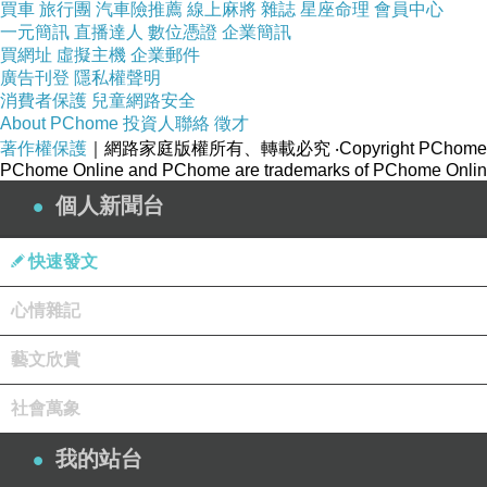
買車
旅行團
汽車險推薦
線上麻將
雜誌
星座命理
會員中心
一元簡訊
直播達人
數位憑證
企業簡訊
買網址
虛擬主機
企業郵件
廣告刊登
隱私權聲明
消費者保護
兒童網路安全
About PChome
投資人聯絡
徵才
著作權保護
｜網路家庭版權所有、轉載必究
‧Copyright PChome
PChome Online and PChome are trademarks of PChome Online
個人新聞台
快速發文
心情雜記
藝文欣賞
社會萬象
我的站台