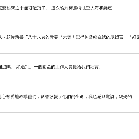
氣聽起來近乎無聊透頂了。 這次輪到梅麗特眺望大海和懸崖
版～願你新書〞八十八頁的青春〞大賣！記得你曾經在我的版留言…「好讚
遇通道呢，如遇到。一個園區的工作人員撿給我們細賞。
前如何耐心有愛地教導他們，影響改變了他們的生命，我也感到驚訝，媽媽的