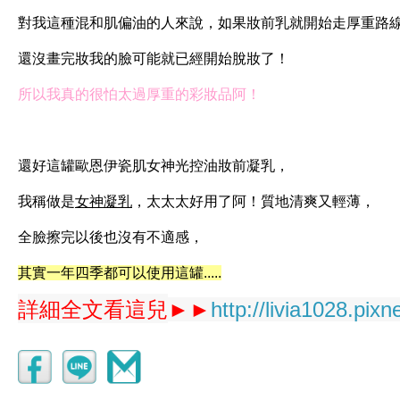
對我這種混和肌偏油的人來說，如果妝前乳就開始走厚重路
還沒畫完妝我的臉可能就已經開始脫妝了！
所以我真的很怕太過厚重的彩妝品阿！
還好這罐歐恩伊瓷肌女神光控油妝前凝乳，
我稱做是
女神凝乳
，太太太好用了阿！質地清爽又輕薄，
全臉擦完以後也沒有不適感，
其實一年四季都可以使用這罐.....
詳細全文看這兒
►►
http://livia1028.pix