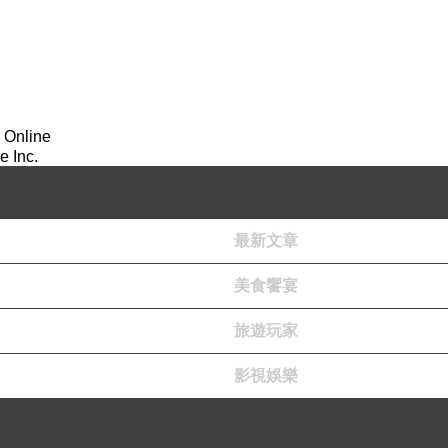
 Online
 Inc.
最新文章
美食饗宴
旅遊玩家
影視娛樂