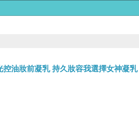
神光控油妝前凝乳 持久妝容我選擇女神凝乳
，