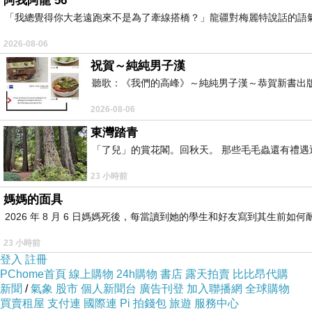
阿我阿龍 56
「我總覺得你大老遠跑來不是為了牽線搭橋？」龍疆對梅麗特說話的語
2026-08-06
祝賀～純純男子漢
聽歌：《我們的高峰》～純純男子漢～恭賀新書出
2026-08-06
東灣踏青
「了兒」的賞花閣。回秋天。 那些毛毛蟲還有禮
23 小時前
媽媽的面具
2026 年 8 月 6 日媽媽死後，每當讀到她的學生和好友寫到其生
23 小時前
登入
註冊
PChome首頁
線上購物
24h購物
書店
露天拍賣
比比昂代購
新聞
/
氣象
股市
個人新聞台
廣告刊登
加入聯播網
全球購物
買賣租屋
支付連
國際連
Pi 拍錢包
旅遊
服務中心