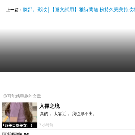
臉部。彩妝│【邀文試用】雅詩蘭黛 粉持久完美持妝粉底 
上一篇：
你可能感興趣的文章
入禪之境
真的， 太靠近， 我也尿不出。
7 小時前