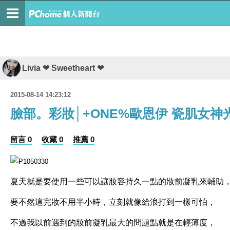
Livia ❤ Sweetheart ❤
2015-08-14 14:23:12
臉部。彩妝│+ONE%歐恩伊 瓷肌女
留言 0
收藏 0
推薦 0
夏天就是要使用一些可以讓妝容持久一點的妝前凝乳來輔助
要不然這完妝不用半小時，立刻就像給浪打到一樣可怕，
不過我以前遇到的妝前凝乳最大的問題點就是在
輕薄度
，