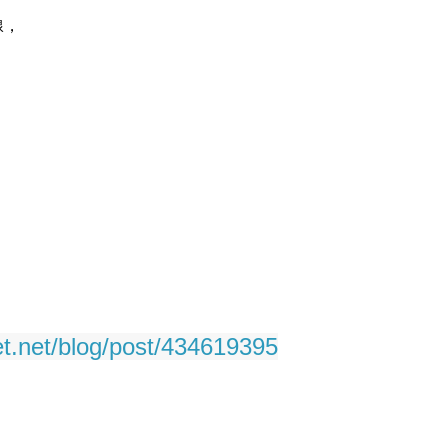
線，
net.net/blog/post/434619395