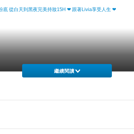
從白天到黑夜完美持妝15H ❤ 跟著Livia享受人生 ❤
繼續閱讀