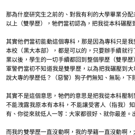
那為什麼研究生之前的、對我有利的大學畢業分配
以上（雙學歷），牠們當初認為，把我從本科碾壓
其實他們當初能動這個專科，那是因為專科只是我
本校（黑大本部），都是可以的，只要辦手續就行
業以後，學生的一切手續都回到整個學歷（雙學歷
軍警們當初不知道我是雙學歷，以為把我碾壓到大
說大專的學歷低？（惡警）狗子們無知、無恥，下
其實不是這個意思，牠們的意思是把我從本科壓制
不能洩露我原本有本科，不能讓受害人（指我）
有、你從來就低人一等：大家都很好、就你最差。
而我的雙學歷一直沒動啊，我的學籍一直沒動啊，