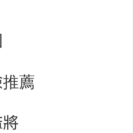
團
險推薦
麻將