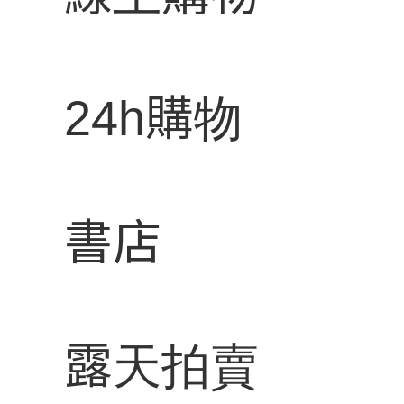
24h購物
書店
露天拍賣