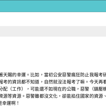
著天賜的幸運。比如，當初公安惡警瘋狂防止我報考
報考的資訊都不知道，自然就沒法報考了嘛。今天再
分配（工作），可能還不如現在的公職，惡警（鎮壓
資源等資源。惡警雖都沒文化，卻能掐住國家的資源
是幸運啊！