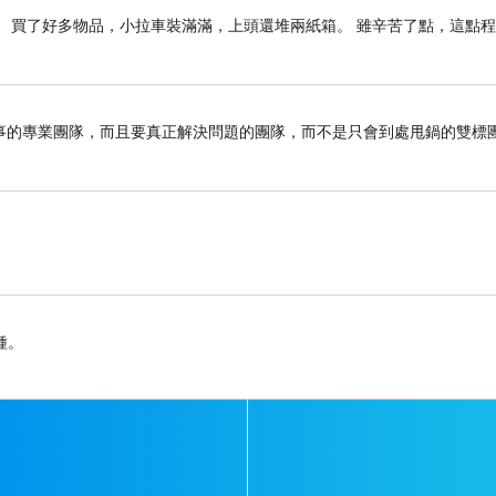
 買了好多物品，小拉車裝滿滿，上頭還堆兩紙箱。 雖辛苦了點，這點
），我的人事檔案，在沒有任何阻礙和破壞的情況下
因為沒收到《報到證》不是本人的責任；而我的級別在
事的專業團隊，而且要真正解決問題的團隊，而不是只會到處甩鍋的雙標
案和人事檔案，還曾利用本地（哈爾濱市）人事局（
然是失敗的。我是
1995
年大學畢業，至少到
1998
年，
對我隱瞞），但是那時我已經是國家幹部的身份了，
的人事制度。而我本人不可能落馬，因為我根本沒到
種。
不在位置上，誰能找到我家裡來、把我整下來？
家能理咱們嗎？意思還是沒人害你、國家更不會害你
我還這麼值錢？！惡警們一直不遺餘力的碾壓我，連
惡軍警鬥不過神！