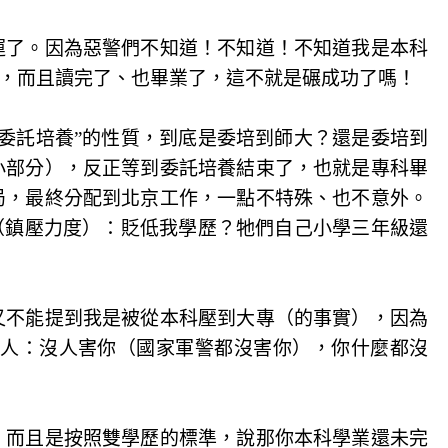
運了。因為惡警們不知道！不知道！不知道我是本科
，而且讀完了、也畢業了，這不就是碾成功了嗎！
委託培養”的性質，到底是委培到師大？還是委培到
小部分），反正等到委託培養結束了，也就是專科畢
局，最終分配到北京工作，一點不特殊、也不意外。
（鎮壓力度）：貶低我學歷？牠們自己小學三年級還
又不能提到我是被從本科壓到大專（的事實），因為
人：沒人害你（國家軍警都沒害你），你什麼都沒
，而且是按照雙學歷的標準，說那你本科學業還未完