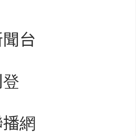
新聞台
刊登
聯播網