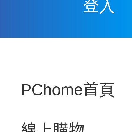
登入
附：
《為了不給人機會叫我老師，才把本科畢業證書返
https://mypaper.pchome.com.tw/liliyaguoliliya/po
PChome首頁
線上購物