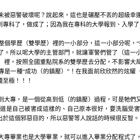
未被惡警破壞呢？說起來，這也是碾壓不丟的超級幸
到專科了，做成了；因為我在專科的大學報到、入學了
整個學歷（雙學歷）裡的一小部分，這一小部分呢，“
了。所以呢大學的主管部門，就讓軍警們管了（這一
）裡，按照全國重點院系的雙學歷去分配，不影響大
專是一種“成功（的鎮壓）”！在我面前欣欣然的炫耀
賤至極！！！
到大專，是一個從高到低（的鎮壓）過程，可是牠們
知道是自己被害成這樣的、自己原本很好，要洗腦受害
出於這個邪惡目的，所以惡警等人說話的時候很反智。
大專畢業也是大學畢業，就可以進入畢業分配程式了