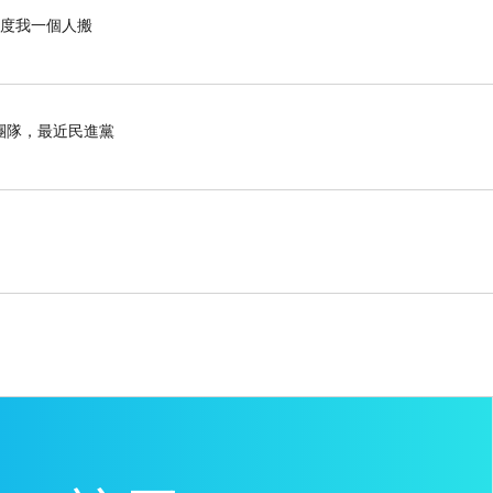
程度我一個人搬
，已經正常的進入工作單位（北京國家機關）、穩穩
原單位仍然按照政策晉升，一點都沒耽誤。
團隊，最近民進黨
人才交流中心），以不耽誤晉升職稱作誘餌，欲把我
牠們仍未找到我的檔案，還在使用誘餌、騙我自己交
你再想把我檔案抽出來，已經不可能。除非我本人落
位，不可能做錯公事。這又是另一個超級幸運了。如
，就你自己倒楣，其實你看一看這整個的過程，國家
吃奶的力氣都使出來了，可是我什麼都沒丟啊。這樣