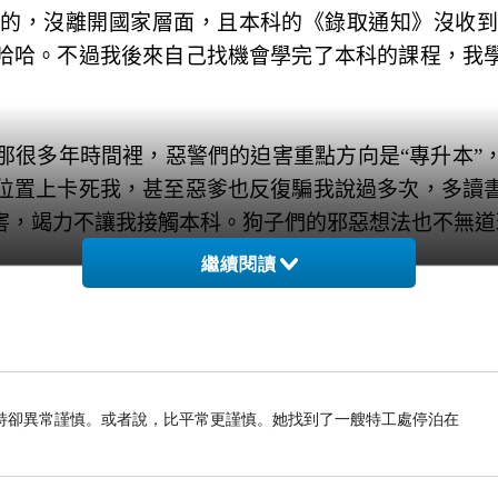
家的，沒離開國家層面，且本科的《錄取通知》沒收到
哈哈。不過我後來自己找機會學完了本科的課程，我
那很多年時間裡，惡警們的迫害重點方向是“專升本”
位置上卡死我，甚至惡爹也反復騙我說過多次，多讀
害，竭力不讓我接觸本科。狗子們的邪惡想法也不無道
繼續閱讀
究生，還是博士研究生，都必須在本科畢業以後、再
人，還有沒文化的鄰居（臥底）都找到我，對我說本
大專畢業的時候已經是本科以上（雙學歷）待遇。
特卻異常謹慎。或者說，比平常更謹慎。她找到了一艘特工處停泊在
科以上學歷（的學習）。一般都是本科畢業以後再考
規學歷的迫害方法。牠們一直在較低的“專升本”方向