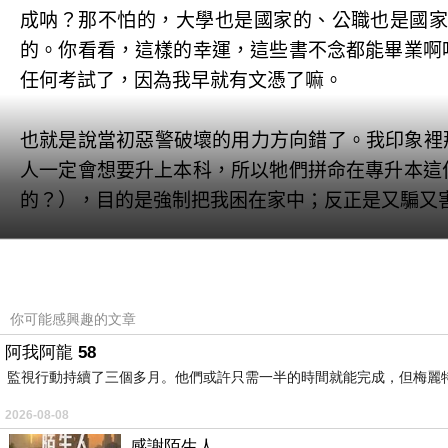
成呐？那不怕的，大學也是國家的、公職也是國
的。你看看，這樣的幸運，這些書不念都能畢業啊
任何考試了，因為我早就有文憑了嘛。
也就是說當初惡警破壞的用力方向錯了。我印象裡
人一定會想要升上本科，所以牠們拼命在專升本這
的？），目的是強制把我困在家中；反正是又騙又
一般來說，想要拿到本科以上學歷，不論是碩士研
這個專升本，就能卡死我，甚至平時接觸不到我的
知道我從一開始就是本科以上了，無需再報考、我
你可能感興趣的文章
阿我阿龍 58
監視行動持續了三個多月。他們或許只需一半的時間就能完成，但梅麗
很少人能考取雙學歷，就是高中畢業後直接進入本
以
狗子們迫害我的方向錯了，牠們用的都是針對常
2026-08-08
上到位了
。
感謝陌生人