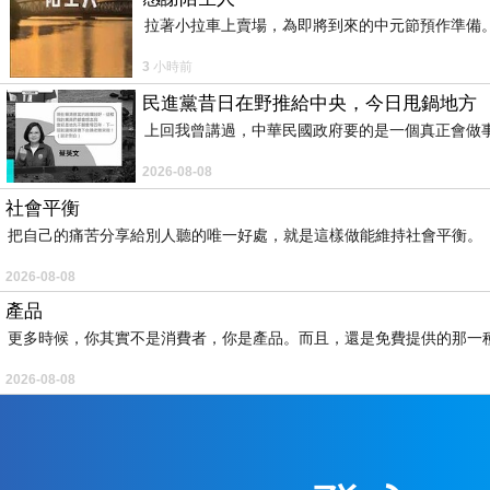
拉著小拉車上賣場，為即將到來的中元節預作準備。
而就在牠們沒搞清楚情況的這空檔（很多年時間裡
3 小時前
落地。雖然我本人沒去報到，但是我不是責任方，
民進黨昔日在野推給中央，今日甩鍋地方
上回我曾講過，中華民國政府要的是一個真正會做
那時
1998
年，惡警狗子們很多年找不到我的學籍檔
2026-08-08
的檔案騙過來（放進本地人才交流中心），最終自
社會平衡
出來。
把自己的痛苦分享給別人聽的唯一好處，就是這樣做能維持社會平衡。
2026-08-08
等到很多年以後，狗子們大概是查到了（雖至今仍
產品
馬，否則誰也別想動我的檔案，惡警也動不了國家
更多時候，你其實不是消費者，你是產品。而且，還是免費提供的那一
果我當年上了班，還可能被整下來，而現在我根本
2026-08-08
還有人對我說，像我們這樣的人就像螞蟻一樣，國
龐大的警隊、軍隊害我幾十年了，我還真沒料到，
的超級幸運，我自己可安排不了，都是神安排。邪