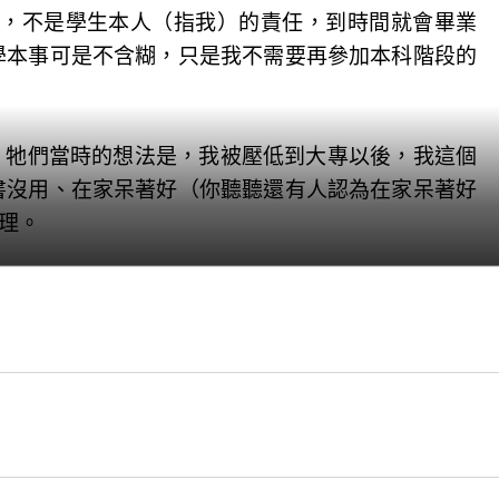
，不是學生本人（指我）的責任，到時間就會畢業
學本事可是不含糊，只是我不需要再參加本科階段的
，牠們當時的想法是，我被壓低到大專以後，我這個
書沒用、在家呆著好（你聽聽還有人認為在家呆著好
理。
考取，對吧？所以呢，狗子們（公安惡警）認為掐住
科有多麼重要（學士學位是硬杠）等等。其實牠們不
（更高學歷），很少人能做到直接考取本科以上；所
上碾壓我，其實我早已從本科以上（雙學歷）的方向