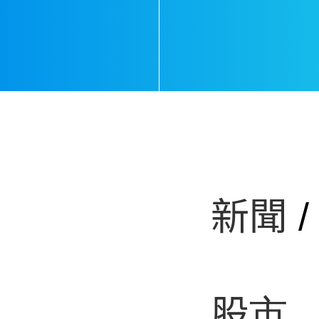
還給我》
st/1381318886
新聞
股市