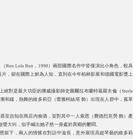
快跑》（Run Lola Run，1998）兩部國際名作中皆僅演出小角色，較具
三部長片，卻在國際上鮮為人知，直到在今年柏林影展和德國電影獎上
對是最大功臣的挪威攝影師史圖爾拉布蘭特葛羅夫倫（Sturla
燈光逐漸和緩，熱舞的維多莉亞（蕾雅柯絲塔 飾）出現在人群中，孤單
甚至自知在商店內偷酒，並對其中一人索恩（費德烈克勞 飾）產
放聲大叫，似乎喊出她孑然一身處於異鄉的鬱悶。
恩留下，兩人的情愫在對話中滋長，意外展現高超琴藝的維多莉