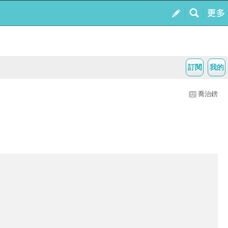
訂閱
我的
喬治鎊