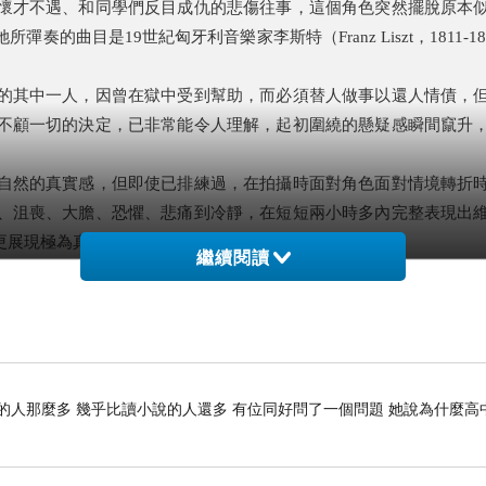
懷才不遇、和同學們反目成仇的悲傷往事，這個角色突然擺脫原本
是19世紀匈牙利音樂家李斯特（Franz Liszt，1811-1886
的其中一人，因曾在獄中受到幫助，而必須替人做事以還人情債，
不顧一切的決定，已非常能令人理解，起初圍繞的懸疑感瞬間竄升
自然的真實感，但即使已排練過，在拍攝時面對角色面對情境轉折
、沮喪、大膽、恐懼、悲痛到冷靜，在短短兩小時多內完整表現出
更展現極為真實的精湛演技。
繼續閱讀
媲美去年問世的另一部傑作《進擊的鼓手》（Whiplash，201
顧身地執意加入，正如《我倆沒有明天》（Bonnie and Cly
和能夠共同成就的事情時便縱身投入，只求一霎那的絢爛火花，完
在他鄉的街道上，走出在故鄉感受不到的踏實感。
的人那麼多 幾乎比讀小說的人還多 有位同好問了一個問題 她說為什麼高