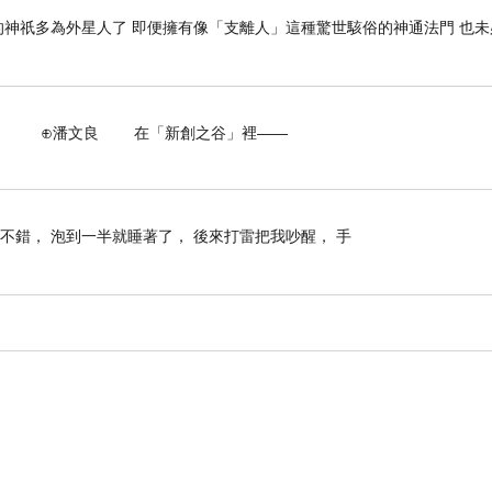
神祇多為外星人了 即便擁有像「支離人」這種驚世駭俗的神通法門 也未
 在「新創之谷」裡——
不錯， 泡到一半就睡著了， 後來打雷把我吵醒， 手