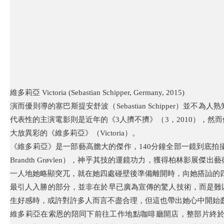
維多莉亞 Victoria (Sebastian Schipper, Germany, 2015)
演而優則導的塞巴斯提安舒波（Sebastian Schipper）並不為人熟
代表性的主演電影則是近年的《3人擠不擠》（3，2010），然
大放異彩的《維多莉亞》（Victoria）。
《維多莉亞》是一部藝高膽大的傑作，140分鐘全部一鏡到底拍
Brandth Grøvlen），神乎其技的運鏡功力，獲得柏林
一人地她略顯突兀，就在她四處碰壁後準備離開時，向她搭訕的
最引人入勝的部分，並非在於早已廣為宣傳的驚人技術，而是難
生好感時，或許對許多人而言不盡合理，但這也帶出她心中開始
維多莉亞在索恩的陪同下前往工作地點咖啡廳開店，整部片終