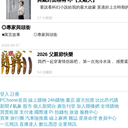
典藏封面聊兩句-【支離人】
要說看科幻小說給我的最大啟蒙 莫過於上古時期的
二姊妹的情人 Beloved Sisters
上一篇：
17 小時前
◎專家與頭銜
■寓言故事 ◎專家與頭銜 ⊕潘文良
2026-08-07
2026 父親節快樂
我們一起穿著情侶裝吧， 第一次泡冷水澡， 感覺還
54 分鐘前
登入
註冊
PChome首頁
線上購物
24h購物
書店
露天拍賣
比比昂代購
新聞
/
氣象
股市
個人新聞台
廣告刊登
加入聯播網
全球購物
買賣租屋
支付連
國際連
Pi 拍錢包
旅遊
服務中心
買車
旅行團
汽車險推薦
線上麻將
雜誌
星座命理
會員中心
一元簡訊
直播達人
數位憑證
企業簡訊