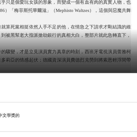
似乎只是個愛玩女孩的形象，而變成一個有血有肉的真實人物，也
）「梅菲斯托華爾滋」（Mephisto Waltzes），這個與惡魔共舞
但就算死黨相挺依然人手不足的他，在情急之下請求才剛結識的維
，到被黑幫老大指派搶劫銀行的真相大白，整部片就此急轉直下，
時的驟變，才是立見演員實力真章的時刻，西班牙電視演員蕾雅柯
維多莉亞的情感起伏；德國資深演員費德烈克勞則將索恩輕浮間帶
4），本片散發出濃厚的新銳電影感，骨子裡卻含有呼應經典電影的精
de，1967）中年輕卻深感生活乏味的邦妮（費唐娜薇 飾），兩人都
整體驗感受到自己生命時的美好。本片最終仍給了維多莉亞一個令
中文學獎的