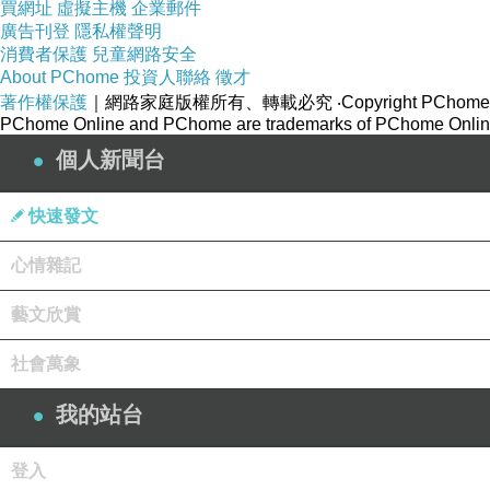
買網址
虛擬主機
企業郵件
廣告刊登
隱私權聲明
消費者保護
兒童網路安全
About PChome
投資人聯絡
徵才
著作權保護
｜網路家庭版權所有、轉載必究
‧Copyright PChome
PChome Online and PChome are trademarks of PChome Online
個人新聞台
快速發文
心情雜記
藝文欣賞
社會萬象
我的站台
登入