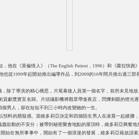
知，他在《英倫情人》（The English Patient，1996）和《蘿拉
而他也從1999年起開始推出編導作品，到2009的10年間共推出過
攝，除了導演的精心構思，片尾幕後人員第一個名字，前所未見地放上絕
影展傑出藝術貢獻獎實至名歸。片頭攝影機將觀眾帶進夜店，閃爍刺眼的
四個男人，卻在短短不到三小時內改變她的一生。
以預料的懸疑感。當維多莉亞決定和四個陌生男人在凌晨一起續攤，
蠢蠢欲動的不安分；被帶到秘密聚會地點的屋頂時，維多莉亞興奮地
於開始在無所事事中，開始有了一個浪漫的發展，維多莉亞藉故請索