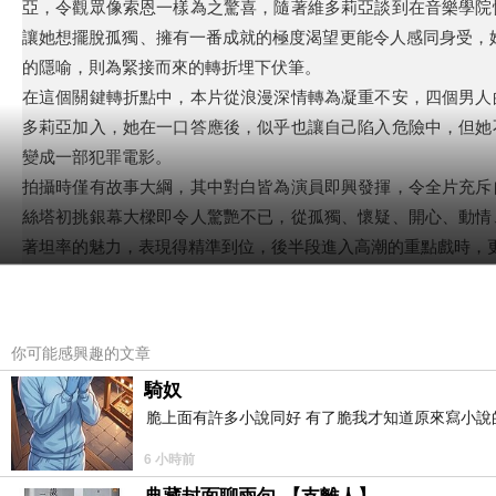
亞，令觀眾像索恩一樣為之驚喜，隨著維多莉亞談到在音樂學院
讓她想擺脫孤獨、擁有一番成就的極度渴望更能令人感同身受，她所彈奏的曲目
的隱喻，則為緊接而來的轉折埋下伏筆。
在這個關鍵轉折點中，本片從浪漫深情轉為凝重不安，四個男人
多莉亞加入，她在一口答應後，似乎也讓自己陷入危險中，但她
變成一部犯罪電影。
拍攝時僅有故事大綱，其中對白皆為演員即興發揮，令全片充斥
絲塔初挑銀幕大樑即令人驚艷不已，從孤獨、懷疑、開心、動情
著坦率的魅力，表現得精準到位，後半段進入高潮的重點戲時，
長達140分鐘的片長毫不拖沓，緊湊程度和強烈情感張力，都足以
神。對人生感到失望的維多莉亞，遇到被捲進犯罪行動的困境時，卻奮不
不覺得人生會再有任何轉機，所以在遇到愛上的對象、一群夥伴
你可能感興趣的文章
人玩味的出路，雖成為一個更加孤寂而惆悵的異鄉人，卻諷刺地
騎奴
本文同步刊載於放映週報
脆上面有許多小說同好 有了脆我才知道原來寫小說
6 小時前