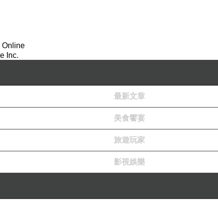
 Online
 Inc.
最新文章
美食饗宴
旅遊玩家
影視娛樂