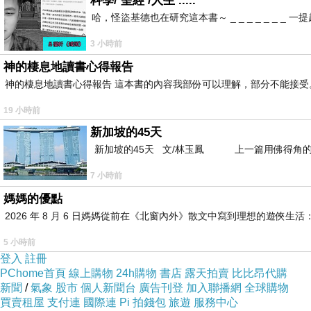
科學/ 聖經 /人生 .....
哈，怪盜基德也在研究這本書～ _ _ _ _ _ _
VEJA 小白鞋系列 2022非常好搭
上一篇：
lululemon“取代”加拿大鵝？
下一篇：
3 小時前
神的棲息地讀書心得報告
神的棲息地讀書心得報告 這本書的內容我部份可以理解，部分不能接受。或
19 小時前
新加坡的45天
新加坡的45天 文/林玉鳳 上一篇用佛得角的
7 小時前
媽媽的優點
2026 年 8 月 6 日媽媽從前在《北窗內外》散文中寫到理想的遊
5 小時前
登入
註冊
PChome首頁
線上購物
24h購物
書店
露天拍賣
比比昂代購
新聞
/
氣象
股市
個人新聞台
廣告刊登
加入聯播網
全球購物
買賣租屋
支付連
國際連
Pi 拍錢包
旅遊
服務中心