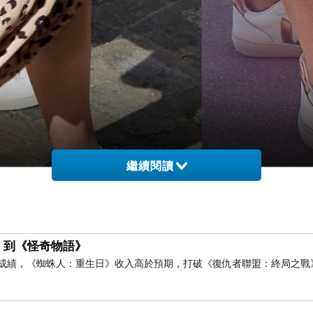
繼續閱讀
》到《怪奇物語》
房成績，《蜘蛛人：重生日》收入高於預期，打破《復仇者聯盟：終局之戰