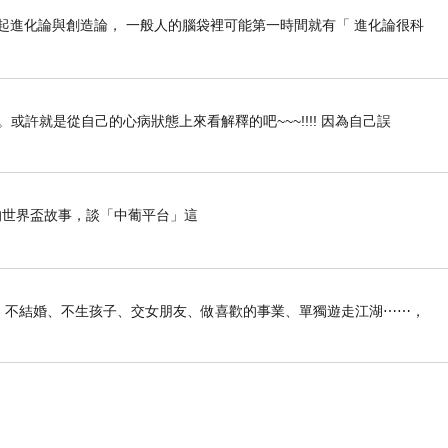
 _ 一提起進化論與創造論， 一般人的腦袋裡可能第一時間就有「 進化論很科
許就是從自己的心病狀態上來看解釋的吧~~~!!!! 因為自己誤
世界盃故事，談「中葡平台」這
俠生活：不結婚、不生孩子、交女朋友、做喜歡的事業、單獨遊走江湖⋯⋯，