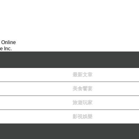
 Online
 Inc.
最新文章
美食饗宴
旅遊玩家
影視娛樂