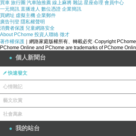
買車
旅行團
汽車險推薦
線上麻將
雜誌
星座命理
會員中心
一元簡訊
直播達人
數位憑證
企業簡訊
買網址
虛擬主機
企業郵件
廣告刊登
隱私權聲明
消費者保護
兒童網路安全
About PChome
投資人聯絡
徵才
著作權保護
｜網路家庭版權所有、轉載必究
‧Copyright PChome
PChome Online and PChome are trademarks of PChome Online
個人新聞台
快速發文
心情雜記
藝文欣賞
社會萬象
我的站台