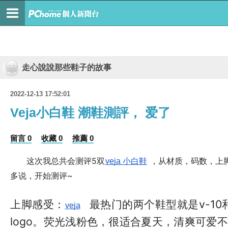
走心說說那些鞋子的故事
2022-12-13 17:52:01
Veja小白鞋 潮鞋測評， 爱了
留言 0
收藏 0
推薦 0
这次我总共会测评5双
，从材质，码数，上
veja 小白鞋
多说，开始测评~
上脚感受：
最热门的两个鞋型就是v-10和v
veja
logo。荧光浅粉色，很适合夏天，清爽可爱不