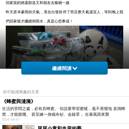
回家當奶媽還順道又和朋友去猴硐一趟
昨天原本豪雨的天氣，竟在出發前停了而且整天氣溫宜人，等到晚上我
們回家後才繼續倒雨水，真是心想事成！
繼續閱讀
你可能感興趣的文章
《蜂蜜與漣漪》
生活的苦悶之處，必有其蜂蜜。 你說要學習蜜獾，毫不畏懼地 直搗蜂
二年多沒去猴硐，改變很多，尤其是與貓奴詐騙集團產業合作的商品真
窩，才能親嚐。 甚至練一身鐵布衫、金鐘罩， 在暴風雨來襲
是多樣化，連鳳梨酥都是貓
2026-08-07
讓貓奴成癮症患者的山豬才一出火車站，就在
2
支招牌貓的催眠下，硬
尿尿小童和血尿的夢