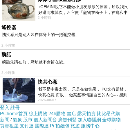
↑GEMINI說它不能做小朋友尿尿的插圖，所以我只
是買了一堆鳳梨酥，明明我就不嗜甜
好退而求其次，叫它做「寵物在椅子上，神龕和中
這還不打緊，在步入遊客中心園區前，眼尖地瞧見攤販上一瓶瓶的小水
2 小時前
年人臉孔」的畫了。 六月底
瓶，上面印著古錐的貓樣
遙控器
愧疚感只是别人装在你身上的一把遥控器。
拿起水瓶和朋友研究半天，應該是給人類喝的，為求慎重起見山豬還是
問了老闆娘：「這是給人喝的嗎？」
2 小時前
只見老闆娘瞧了山豬一眼，然後很酷地點點頭，果然是個蠢問題！
醜話
醜話先講在前，麻煩就不會留在後。
3 小時前
快其心意
我不是中毒太深， 只是在做笑果， PO文有題材，
快其心意 而以， 做某些事情讓自己的內心--- 感到
2026-08-07
愉快。
登入
註冊
PChome首頁
線上購物
24h購物
書店
露天拍賣
比比昂代購
新聞
/
氣象
股市
個人新聞台
廣告刊登
加入聯播網
全球購物
買賣租屋
支付連
國際連
Pi 拍錢包
旅遊
服務中心