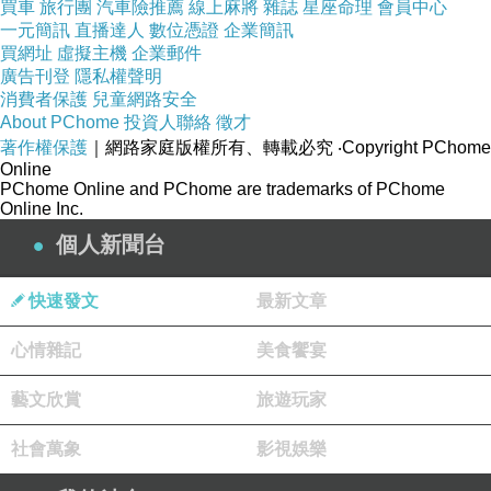
買車
旅行團
汽車險推薦
線上麻將
雜誌
星座命理
會員中心
一元簡訊
直播達人
數位憑證
企業簡訊
買網址
虛擬主機
企業郵件
廣告刊登
隱私權聲明
消費者保護
兒童網路安全
About PChome
投資人聯絡
徵才
著作權保護
｜網路家庭版權所有、轉載必究
‧Copyright PChome
Online
PChome Online and PChome are trademarks of PChome
Online Inc.
個人新聞台
快速發文
最新文章
心情雜記
美食饗宴
藝文欣賞
旅遊玩家
因為不是周末，所以沒有前二次人山人海又貓多的經驗，當然這時後上
社會萬象
影視娛樂
班的猴硐貓也不多