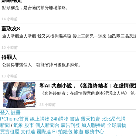
點頭稱是
點頭稱是，是合適的抽身離場策略。
14 小時前
藍玫友8
旅人掌櫃旅人掌櫃 我又來找你喝茶囉 帶上三師兄一道來 知己兩三品茗
10 小時前
得罪人
公開得罪幾個人，就能省掉日後很多麻煩。
13 小時前
和AI 共創小說，《套路終結者：在虛情
《套路終結者：在虛情假意的劇本裡活出人格》 第
23 小時前
登入
註冊
PChome首頁
線上購物
24h購物
書店
露天拍賣
比比昂代購
新聞
/
氣象
股市
個人新聞台
廣告刊登
加入聯播網
全球購物
買賣租屋
支付連
國際連
Pi 拍錢包
旅遊
服務中心