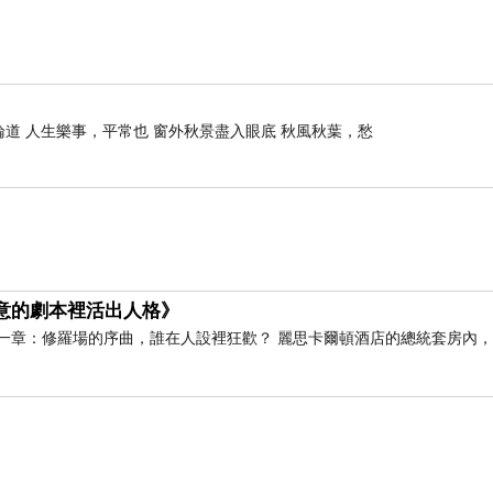
論道 人生樂事，平常也 窗外秋景盡入眼底 秋風秋葉，愁
假意的劇本裡活出人格》
一章：修羅場的序曲，誰在人設裡狂歡？ 麗思卡爾頓酒店的總統套房內