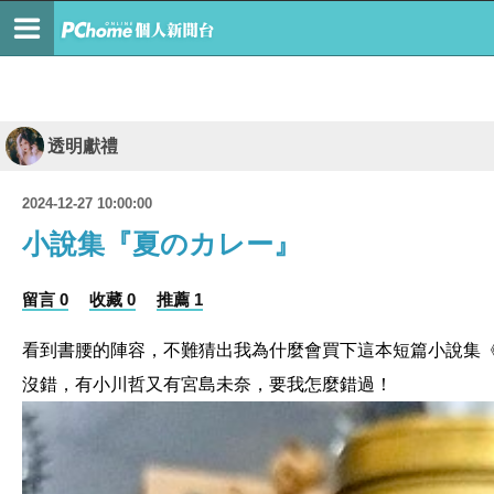
透明獻禮
2024-12-27 10:00:00
小說集『夏のカレー』
留言 0
收藏 0
推薦 1
看到書腰的陣容，不難猜出我為什麼會買下這本短篇小說集
沒錯，有小川哲又有宮島未奈，要我怎麼錯過！