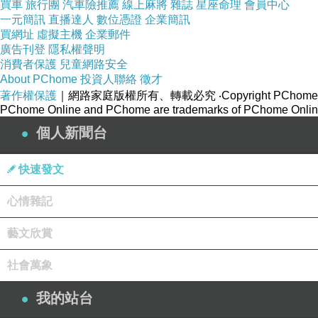
買車
旅行團
汽車險推薦
線上麻將
雜誌
星座命理
會員中心
一元簡訊
直播達人
數位憑證
企業簡訊
買網址
虛擬主機
企業郵件
廣告刊登
隱私權聲明
消費者保護
兒童網路安全
About PChome
投資人聯絡
徵才
著作權保護
｜網路家庭版權所有、轉載必究
‧Copyright PChome
PChome Online and PChome are trademarks of PChome Online
個人新聞台
快速發文
心情雜記
藝文欣賞
社會萬象
我的站台