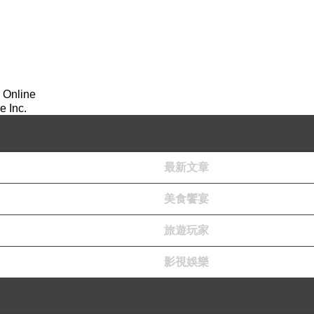
 Online
 Inc.
最新文章
美食饗宴
旅遊玩家
影視娛樂